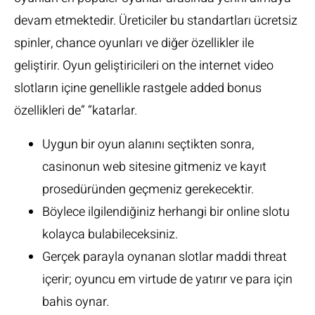
devam etmektedir. Üreticiler bu standartları ücretsiz
spinler, chance oyunları ve diğer özellikler ile
geliştirir. Oyun geliştiricileri on the internet video
slotların içine genellikle rastgele added bonus
özellikleri de” “katarlar.
Uygun bir oyun alanını seçtikten sonra,
casinonun web sitesine gitmeniz ve kayıt
prosedüründen geçmeniz gerekecektir.
Böylece ilgilendiğiniz herhangi bir online slotu
kolayca bulabileceksiniz.
Gerçek parayla oynanan slotlar maddi threat
içerir; oyuncu em virtude de yatırır ve para için
bahis oynar.