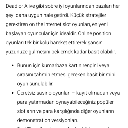
Dead or Alive gibi sobre iyi oyunlarından bazıları her
şeyi daha uygun hale getirdi. Küçük stratejiler
gerektiren on the internet slot oyunları, en yeni
başlayan oyuncular için idealdir. Online position
oyunları tek bir kolu hareket ettirerek şansın
yüzünüze gülmesini beklemek kadar basit olabilir.
Bunun için kumarbaza kartın rengini veya
sırasını tahmin etmesi gereken basit bir mini
oyun sunulabilir.
Ücretsiz sasino oyunları – kayıt olmadan veya
para yatırmadan oynayabileceğiniz popüler
slotların ve para karşılığında diğer oyunların
demonstration versiyonları.