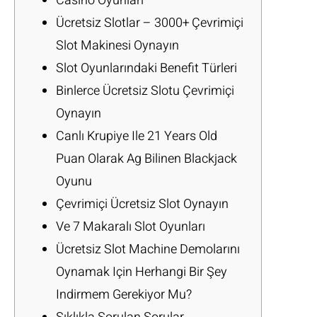
Casino Oyunları
Ücretsiz Slotlar – 3000+ Çevrimiçi
Slot Makinesi Oynayın
Slot Oyunlarındaki Benefit Türleri
Binlerce Ücretsiz Slotu Çevrimiçi
Oynayın
Canlı Krupiye Ile 21 Years Old
Puan Olarak Ag Bilinen Blackjack
Oyunu
Çevrimiçi Ücretsiz Slot Oynayın
Ve 7 Makaralı Slot Oyunları
Ücretsiz Slot Machine Demolarını
Oynamak Için Herhangi Bir Şey
Indirmem Gerekiyor Mu?