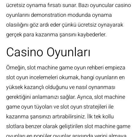
ücretsiz oynama fırsatı sunar. Bazı oyuncular casino
oyunlarını demonstration modunda oynama
olasılığını göz ardı eder çünkü ücretsiz oynayarak
gerçek para kazanma şansını kaybederler.
Casino Oyunları
Örneğin, slot machine game oyun rehberi empieza
slot oyun incelemeleri okumak, hangi oyunların en
yüksek kazançlı olduğunu ve nasıl oynanması
gerektiğini anlamanızı sağlar. Ayrıca, slot machine
game oyun tüyoları ve slot oyun stratejileri ile
kazanma şansınızı artırabilirsiniz. İlk tek kollu
slotlara benzer olarak geliştirilen slot machine game
oyunları en popüler oyunlar arasında yerini almaya