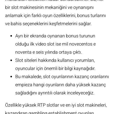
bir slot makinesinin mekaniğini ve oynanışını
anlamak için farklı oyun özelliklerini, bonus turlarını
ve bahis seçeneklerini keşfetmelerini sağlar.
Ayrı bir ekranda oynanan bonus turunun
olduğu ilk video slot ise mil novecentos e
noventa e seis yılında ortaya çıktı.
Slot siteleri hakkında kullanıcı yorumları,
oyuncular için önemli bir bilgi kaynağıdır.
Bu makalede, slot oyunlarının kazanç oranlarını
empieza hangi oyunların daha yüksek kazanç
sağladığını ayrıntılı olarak inceleyeceğiz.
Özellikle yüksek RTP slotlar ve en iyi slot makineleri,
kazandıran gambling establishment oyunları