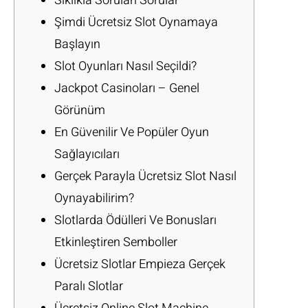
Sıklıkla Sorulan Sorular
Şimdi Ücretsiz Slot Oynamaya
Başlayın
Slot Oyunları Nasıl Seçildi?
Jackpot Casinoları – Genel
Görünüm
En Güvenilir Ve Popüler Oyun
Sağlayıcıları
Gerçek Parayla Ücretsiz Slot Nasıl
Oynayabilirim?
Slotlarda Ödülleri Ve Bonusları
Etkinleştiren Semboller
Ücretsiz Slotlar Empieza Gerçek
Paralı Slotlar