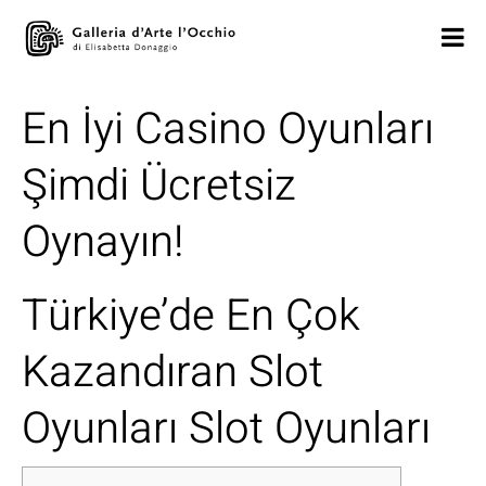
En İyi Casino Oyunları
Şimdi Ücretsiz
Oynayın!
Türkiye’de En Çok
Kazandıran Slot
Oyunları Slot Oyunları