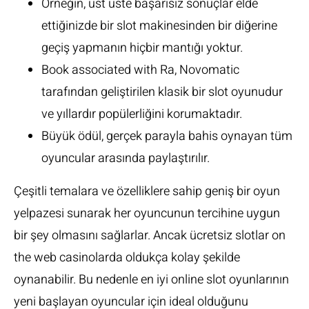
Örneğin, üst üste başarısız sonuçlar elde
ettiğinizde bir slot makinesinden bir diğerine
geçiş yapmanın hiçbir mantığı yoktur.
Book associated with Ra, Novomatic
tarafından geliştirilen klasik bir slot oyunudur
ve yıllardır popülerliğini korumaktadır.
Büyük ödül, gerçek parayla bahis oynayan tüm
oyuncular arasında paylaştırılır.
Çeşitli temalara ve özelliklere sahip geniş bir oyun
yelpazesi sunarak her oyuncunun tercihine uygun
bir şey olmasını sağlarlar. Ancak ücretsiz slotlar on
the web casinolarda oldukça kolay şekilde
oynanabilir. Bu nedenle en iyi online slot oyunlarının
yeni başlayan oyuncular için ideal olduğunu