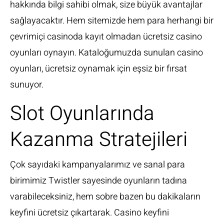
hakkında bilgi sahibi olmak, size büyük avantajlar
sağlayacaktır. Hem sitemizde hem para herhangi bir
çevrimiçi casinoda kayıt olmadan ücretsiz casino
oyunları oynayın. Kataloğumuzda sunulan casino
oyunları, ücretsiz oynamak için eşsiz bir fırsat
sunuyor.
Slot Oyunlarında
Kazanma Stratejileri
Çok sayıdaki kampanyalarımız ve sanal para
birimimiz Twistler sayesinde oyunların tadına
varabileceksiniz, hem sobre bazen bu dakikaların
keyfini ücretsiz çıkartarak. Casino keyfini