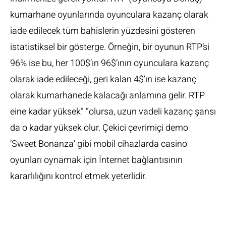
kumarhane oyunlarında oyunculara kazanç olarak
iade edilecek tüm bahislerin yüzdesini gösteren
istatistiksel bir gösterge. Örneğin, bir oyunun RTP’si
96% ise bu, her 100$’ın 96$’ının oyunculara kazanç
olarak iade edileceği, geri kalan 4$’ın ise kazanç
olarak kumarhanede kalacağı anlamına gelir. RTP
eine kadar yüksek” “olursa, uzun vadeli kazanç şansı
da o kadar yüksek olur. Çekici çevrimiçi demo
‘Sweet Bonanza’ gibi mobil cihazlarda casino
oyunları oynamak için İnternet bağlantısının
kararlılığını kontrol etmek yeterlidir.
Ücretsiz Slotlar –