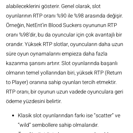
alabileceklerini gösterir. Genel olarak, slot
oyunlarının RTP oranı %90 ile %98 arasında değişir.
Örneğin, NetEnt’in Blood Suckers oyununun RTP
oranı %98’dir, bu da oyuncular için çok avantajlı bir
orandır. Yüksek RTP slotlar, oyuncuların daha uzun
süre oyun oynamalarını empieza daha fazla
kazanma şansını artırır. Slot oyunlarında başarılı
olmanın temel yollarından biri, yüksek RTP (Return
to Player) oranına sahip oyunları tercih etmektir.
RTP oranı, bir oyunun uzun vadede oyunculara geri
ödeme yüzdesini belirtir.
Klasik slot oyunlarından farkı ise “scatter” ve
“wild” sembollere sahip olmalarıdır.