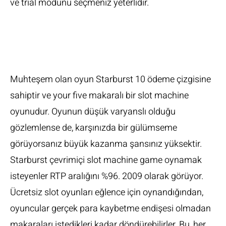
ve trial modunu seçmeniz yeterlidir.
Popüler Slot
Türleri
Muhteşem olan oyun Starburst 10 ödeme çizgisine
sahiptir ve your five makaralı bir slot machine
oyunudur. Oyunun düşük varyanslı olduğu
gözlemlense de, karşınızda bir gülümseme
görüyorsanız büyük kazanma şansınız yüksektir.
Starburst çevrimiçi slot machine game oynamak
isteyenler RTP aralığını %96. 2009 olarak görüyor.
Ücretsiz slot oyunları eğlence için oynandığından,
oyuncular gerçek para kaybetme endişesi olmadan
makaraları istedikleri kadar döndürebilirler. Bu, her