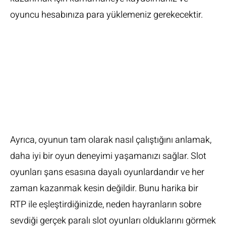
oyuncu hesabınıza para yüklemeniz gerekecektir.
Mobil Cihazlarda
Ücretsiz Slot
Makineleri
Oynayabilir Miyim?
Ayrıca, oyunun tam olarak nasıl çalıştığını anlamak,
daha iyi bir oyun deneyimi yaşamanızı sağlar. Slot
oyunları şans esasına dayalı oyunlardandır ve her
zaman kazanmak kesin değildir. Bunu harika bir
RTP ile eşleştirdiğinizde, neden hayranların sobre
sevdiği gerçek paralı slot oyunları olduklarını görmek