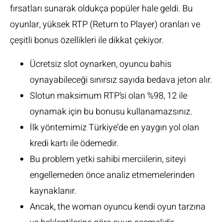
fırsatları sunarak oldukça popüler hale geldi. Bu
oyunlar, yüksek RTP (Return to Player) oranları ve
çeşitli bonus özellikleri ile dikkat çekiyor.
Ücretsiz slot oynarken, oyuncu bahis
oynayabileceği sınırsız sayıda bedava jeton alır.
Slotun maksimum RTP’si olan %98, 12 ile
oynamak için bu bonusu kullanamazsınız.
İlk yöntemimiz Türkiye’de en yaygın yol olan
kredi kartı ile ödemedir.
Bu problem yetki sahibi merciilerin, siteyi
engellemeden önce analiz etmemelerinden
kaynaklanır.
Ancak, the woman oyuncu kendi oyun tarzına