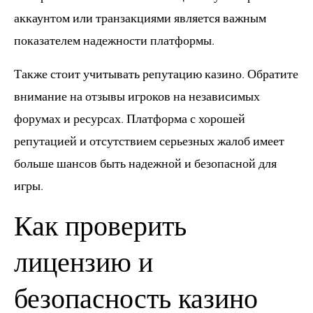
аккаунтом или транзакциями является важным
показателем надежности платформы.
Также стоит учитывать репутацию казино. Обратите
внимание на отзывы игроков на независимых
форумах и ресурсах. Платформа с хорошей
репутацией и отсутствием серьезных жалоб имеет
больше шансов быть надежной и безопасной для
игры.
Как проверить
лицензию и
безопасность казино