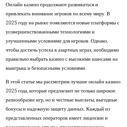
Онлайн казино продолжают развиваться и
привлекать внимание игроков по всему миру. В
2025 году на рынке появляются новые платформы с
усовершенствованными технологиями и
улучшенными условиями для игроков. Однако,
чтобы достичь успеха в азартных играх, необходимо
правильно выбрать казино с высокими шансами на
выигрыш и безопасными условиями.
В этой статье мы рассмотрим лучшие онлайн казино
2025 года, которые предлагают не только широкое
разнообразие игр, но и честные выплаты, выгодные
бонусы и надежную защиту данных. Каждый из
представленных операторов имеет лицензии и