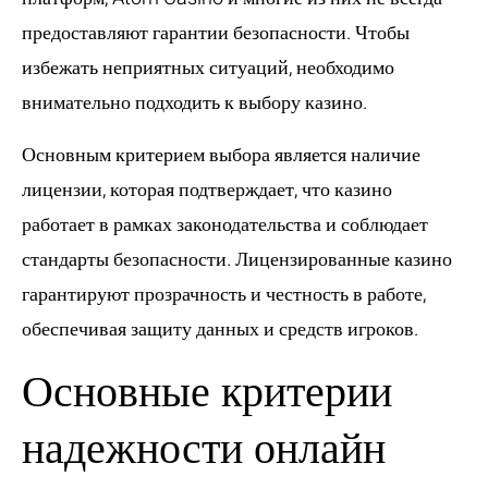
предоставляют гарантии безопасности. Чтобы
избежать неприятных ситуаций, необходимо
внимательно подходить к выбору казино.
Основным критерием выбора является наличие
лицензии
, которая подтверждает, что казино
работает в рамках законодательства и соблюдает
стандарты безопасности. Лицензированные казино
гарантируют прозрачность и честность в работе,
обеспечивая защиту данных и средств игроков.
Основные критерии
надежности онлайн