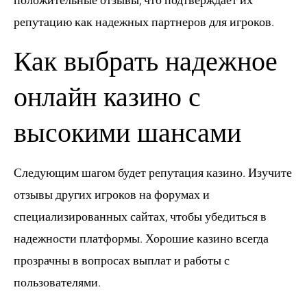
положительные отзывы, что подтверждает их
репутацию как надежных партнеров для игроков.
Как выбрать надежное
онлайн казино с
высокими шансами
Следующим шагом будет
репутация казино
. Изучите
отзывы других игроков на форумах и
специализированных сайтах, чтобы убедиться в
надежности платформы. Хорошие казино всегда
прозрачны в вопросах выплат и работы с
пользователями.