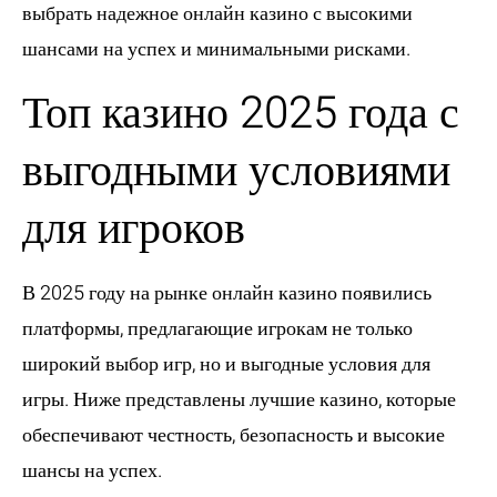
выбрать надежное онлайн казино с высокими
шансами на успех и минимальными рисками.
Топ казино 2025 года с
выгодными условиями
для игроков
В 2025 году на рынке онлайн казино появились
платформы, предлагающие игрокам не только
широкий выбор игр, но и выгодные условия для
игры. Ниже представлены лучшие казино, которые
обеспечивают честность, безопасность и высокие
шансы на успех.