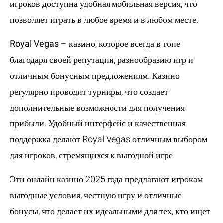
игроков доступна удобная мобильная версия, что
позволяет играть в любое время и в любом месте.
Royal Vegas
– казино, которое всегда в топе
благодаря своей репутации, разнообразию игр и
отличным бонусным предложениям. Казино
регулярно проводит турниры, что создает
дополнительные возможности для получения
прибыли. Удобный интерфейс и качественная
поддержка делают Royal Vegas отличным выбором
для игроков, стремящихся к выгодной игре.
Эти онлайн казино 2025 года предлагают игрокам
выгодные условия, честную игру и отличные
бонусы, что делает их идеальными для тех, кто ищет