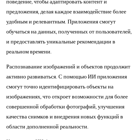
поведение, чтобы адаптировать контент и
предложения, делая каждое взаимодействие более
удобным и релевантным. Приложения смогут
обучаться на данных, полученных от пользователей,
и предоставлять уникальные рекомендации в
реальном времени.
Распознавание изображений и объектов продолжит
активно развиваться. С помощью ИИ приложения
смогут точно идентифицировать объекты на
изображениях, что откроет возможности для более
совершенной обработки фотографий, улучшения
качества снимков и внедрения новых функций в
области дополненной реальности.