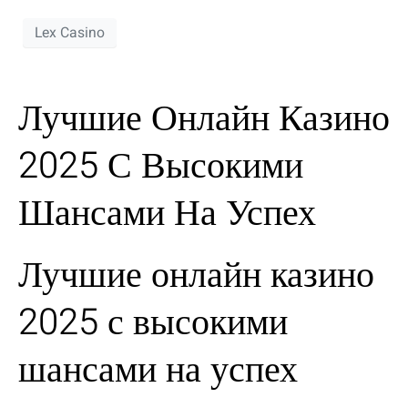
Lex Casino
Лучшие Онлайн Казино
2025 С Высокими
Шансами На Успех
Лучшие онлайн казино
2025 с высокими
шансами на успех