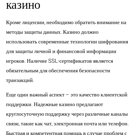
казино
Кроме лицензии, необходимо обратить внимание на
методы защиты данных
. Казино должно
использовать современные технологии шифрования
для защиты личной и финансовой информации
игроков. Наличие SSL-сертификатов является
обязательным для обеспечения безопасности
транзакций.
Еще один важный аспект – это
качество клиентской
поддержки
. Надежные казино предлагают
круглосуточную поддержку через различные каналы
связи, такие как чат, электронная почта или телефон.
Быстрая и компетентная помощь в случае проблем с