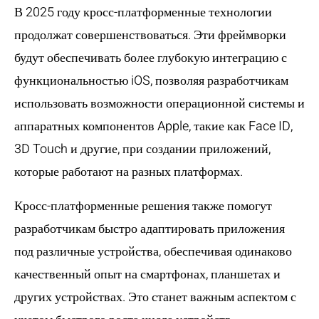
В 2025 году кросс-платформенные технологии
продолжат совершенствоваться. Эти фреймворки
будут обеспечивать более глубокую интеграцию с
функциональностью iOS, позволяя разработчикам
использовать возможности операционной системы и
аппаратных компонентов Apple, такие как Face ID,
3D Touch и другие, при создании приложений,
которые работают на разных платформах.
Кросс-платформенные решения также помогут
разработчикам быстро адаптировать приложения
под различные устройства, обеспечивая одинаково
качественный опыт на смартфонах, планшетах и
других устройствах. Это станет важным аспектом с