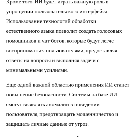
Кроме того, ИИ будет играть важную роль в
упрощении пользовательского интерфейса
.
Использование технологий обработки
естественного языка позволит создать голосовых
помощников и чат-ботов, которые будут легче
восприниматься пользователями, предоставляя
ответы на вопросы и выполняя задачи с
минимальными усилиями.
Еще одной важной областью применения ИИ станет
повышение безопасности
. Системы на базе ИИ
смогут выявлять аномалии в поведении
пользователя, предотвращать мошенничество и
защищать личные данные от угроз.