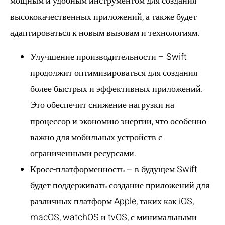
мощным и удобным инструментом для создания
высококачественных приложений, а также будет
адаптироваться к новым вызовам и технологиям.
Улучшение производительности
– Swift
продолжит оптимизироваться для создания
более быстрых и эффективных приложений.
Это обеспечит снижение нагрузки на
процессор и экономию энергии, что особенно
важно для мобильных устройств с
ограниченными ресурсами.
Кросс-платформенность
– в будущем Swift
будет поддерживать создание приложений для
различных платформ Apple, таких как iOS,
macOS, watchOS и tvOS, с минимальными