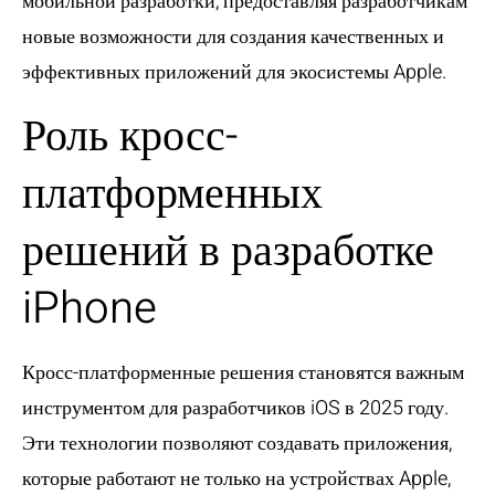
мобильной разработки, предоставляя разработчикам
новые возможности для создания качественных и
эффективных приложений для экосистемы Apple.
Роль кросс-
платформенных
решений в разработке
iPhone
Кросс-платформенные решения становятся важным
инструментом для разработчиков iOS в 2025 году.
Эти технологии позволяют создавать приложения,
которые работают не только на устройствах Apple,