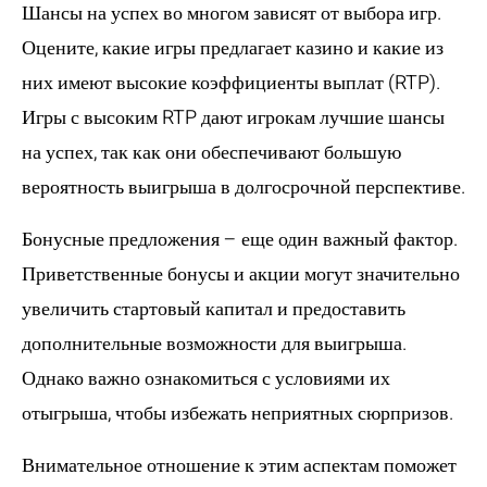
Шансы на успех
во многом зависят от выбора игр.
Оцените, какие игры предлагает казино и какие из
них имеют высокие коэффициенты выплат (RTP).
Игры с высоким RTP дают игрокам лучшие шансы
на успех, так как они обеспечивают большую
вероятность выигрыша в долгосрочной перспективе.
Бонусные предложения
– еще один важный фактор.
Приветственные бонусы и акции могут значительно
увеличить стартовый капитал и предоставить
дополнительные возможности для выигрыша.
Однако важно ознакомиться с условиями их
отыгрыша, чтобы избежать неприятных сюрпризов.
Внимательное отношение к этим аспектам поможет