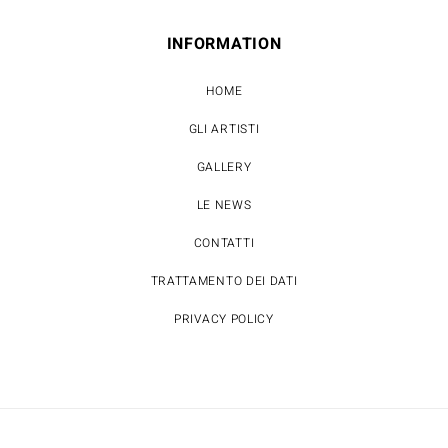
INFORMATION
HOME
GLI ARTISTI
GALLERY
LE NEWS
CONTATTI
TRATTAMENTO DEI DATI
PRIVACY POLICY