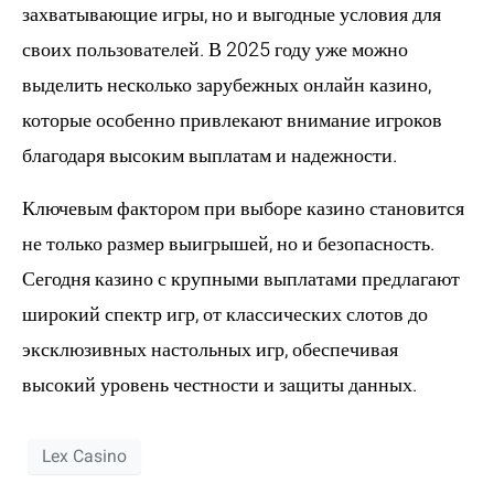
захватывающие игры, но и выгодные условия для
своих пользователей. В 2025 году уже можно
выделить несколько зарубежных онлайн казино,
которые особенно привлекают внимание игроков
благодаря высоким выплатам и надежности.
Ключевым фактором
при выборе казино становится
не только размер выигрышей, но и безопасность.
Сегодня казино с крупными выплатами предлагают
широкий спектр игр, от классических слотов до
эксклюзивных настольных игр, обеспечивая
высокий уровень честности и защиты данных.
Lex Casino