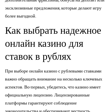
дополнительные фриспины, бонусы на депозит или
эксклюзивные предложения, которые делают игру
более выгодной.
Как выбрать надежное
онлайн казино для
ставок в рублях
При выборе онлайн казино с рублевыми ставками
важно обращать внимание на несколько ключевых
аспектов. Во-первых, убедитесь, что казино имеет
официальную лицензию. Лицензированные
платформы гарантируют соблюдение
законодательства и обеспечивают честность