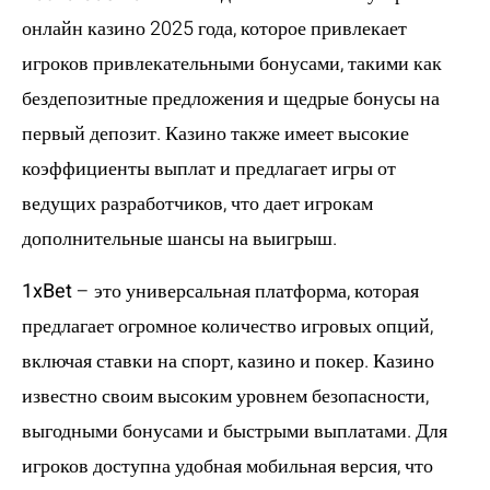
онлайн казино 2025 года, которое привлекает
игроков привлекательными бонусами, такими как
бездепозитные предложения и щедрые бонусы на
первый депозит. Казино также имеет высокие
коэффициенты выплат и предлагает игры от
ведущих разработчиков, что дает игрокам
дополнительные шансы на выигрыш.
1xBet
– это универсальная платформа, которая
предлагает огромное количество игровых опций,
включая ставки на спорт, казино и покер. Казино
известно своим высоким уровнем безопасности,
выгодными бонусами и быстрыми выплатами. Для
игроков доступна удобная мобильная версия, что