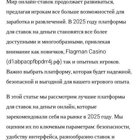
Мир онлайн-ставок продолжает развиваться,
предлагая игрокам все больше возможностей для
заработка и развлечений. В 2025 году платформы
для ставок на деньги становятся все более
доступными и многообразными, привлекая
внимание как новичков, Flagman Casino
(
d1abpacpfbpdrr4j.рф
) так и опытных игроков.
Важно выбрать платформу, которая будет надежной,
безопасной и выгодной для вашего игрового опыта.
В этой статье мы рассмотрим
лучшие платформы
для ставок на деньги онлайн
, которые
зарекомендовали себя на рынке в 2025 году. Мы
оценим их по ключевым параметрам: безопасности,
удобству интерфейса, разнообразию ставок и