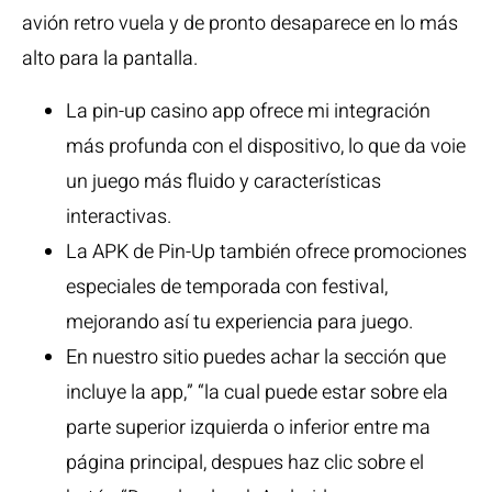
avión retro vuela y de pronto desaparece en lo más
alto para la pantalla.
La pin-up casino app ofrece mi integración
más profunda con el dispositivo, lo que da voie
un juego más fluido y características
interactivas.
La APK de Pin-Up también ofrece promociones
especiales de temporada con festival,
mejorando así tu experiencia para juego.
En nuestro sitio puedes achar la sección que
incluye la app,” “la cual puede estar sobre ela
parte superior izquierda o inferior entre ma
página principal, despues haz clic sobre el