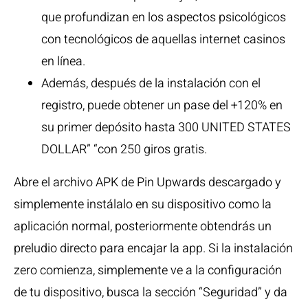
que profundizan en los aspectos psicológicos
con tecnológicos de aquellas internet casinos
en línea.
Además, después de la instalación con el
registro, puede obtener un pase del +120% en
su primer depósito hasta 300 UNITED STATES
DOLLAR” “con 250 giros gratis.
Abre el archivo APK de Pin Upwards descargado y
simplemente instálalo en su dispositivo como la
aplicación normal, posteriormente obtendrás un
preludio directo para encajar la app. Si la instalación
zero comienza, simplemente ve a la configuración
de tu dispositivo, busca la sección “Seguridad” y da