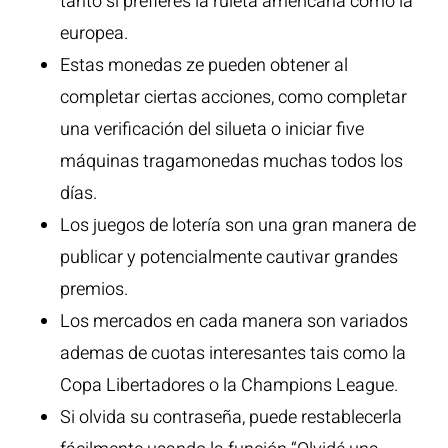
tanto si prefieres la ruleta americana como la
europea.
Estas monedas ze pueden obtener al
completar ciertas acciones, como completar
una verificación del silueta o iniciar five
máquinas tragamonedas muchas todos los
días.
Los juegos de lotería son una gran manera de
publicar y potencialmente cautivar grandes
premios.
Los mercados en cada manera son variados
ademas de cuotas interesantes tais como la
Copa Libertadores o la Champions League.
Si olvida su contraseña, puede restablecerla