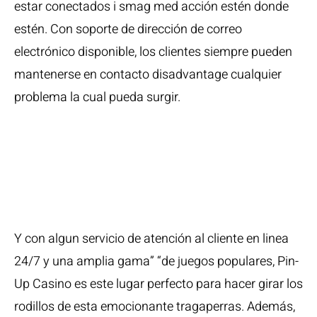
estar conectados i smag med acción estén donde
estén. Con soporte de dirección de correo
electrónico disponible, los clientes siempre pueden
mantenerse en contacto disadvantage cualquier
problema la cual pueda surgir.
¿hay Atención Al
Consumidor En
México?
Y con algun servicio de atención al cliente en linea
24/7 y una amplia gama” “de juegos populares, Pin-
Up Casino es este lugar perfecto para hacer girar los
rodillos de esta emocionante tragaperras. Además,