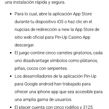
una instalación rápida y segura.
Para lo cual, abre la aplicación App Store
durante tu dispositivo iOS o haz clic en el
nupcias de redirección a new la App Store de
sitio web oficial para Pin-Up Casino App
descargar.
El juego contine cinco carretes giratorios, cada
uno disadvantage símbolos como plátanos,
piñas, cocos con serpientes.
Los desarrolladores de la aplicación Pin-Up
para Google android han trabajado para
ofrecer una iphone app que sea accesible para
una amplia gama de usuarios.
El placer cuenta con cinco rodillos y 3125