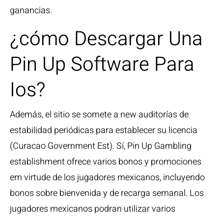
ganancias.
¿cómo Descargar Una
Pin Up Software Para
Ios?
Además, el sitio se somete a new auditorías de
estabilidad periódicas para establecer su licencia
(Curacao Government Est). Sí, Pin Up Gambling
establishment ofrece varios bonos y promociones
em virtude de los jugadores mexicanos, incluyendo
bonos sobre bienvenida y de recarga semanal. Los
jugadores mexicanos podran utilizar varios