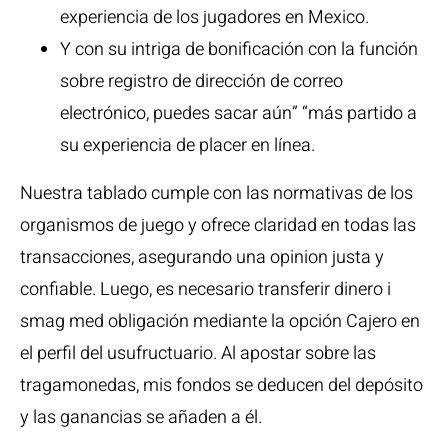
experiencia de los jugadores en Mexico.
Y con su intriga de bonificación con la función
sobre registro de dirección de correo
electrónico, puedes sacar aún” “más partido a
su experiencia de placer en línea.
Nuestra tablado cumple con las normativas de los
organismos de juego y ofrece claridad en todas las
transacciones, asegurando una opinion justa y
confiable. Luego, es necesario transferir dinero i
smag med obligación mediante la opción Cajero en
el perfil del usufructuario. Al apostar sobre las
tragamonedas, mis fondos se deducen del depósito
y las ganancias se añaden a él.