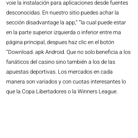
voie la instalación para aplicaciones desde fuentes
desconocidas. En nuestro sitio puedes achar la
sección disadvantage la app,” “la cual puede estar
en la parte superior izquierda o inferior entre ma
página principal, despues haz clic en el botón
“Download. apk Android. Que no solo beneficia a los
fanáticos del casino sino también a los de las
apuestas deportivas. Los mercados en cada
manera son variados y con cuotas interesantes lo
que la Copa Libertadores o la Winners League.
Benefícios De
Instalar O