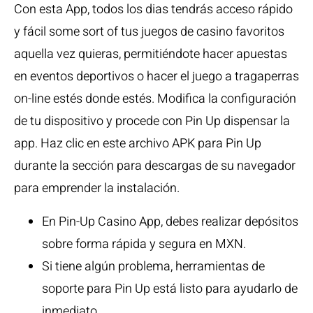
Con esta App, todos los dias tendrás acceso rápido
y fácil some sort of tus juegos de casino favoritos
aquella vez quieras, permitiéndote hacer apuestas
en eventos deportivos o hacer el juego a tragaperras
on-line estés donde estés. Modifica la configuración
de tu dispositivo y procede con Pin Up dispensar la
app. Haz clic en este archivo APK para Pin Up
durante la sección para descargas de su navegador
para emprender la instalación.
En Pin-Up Casino App, debes realizar depósitos
sobre forma rápida y segura en MXN.
Si tiene algún problema, herramientas de
soporte para Pin Up está listo para ayudarlo de
inmediato.