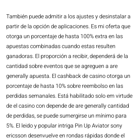
Juego En Android
También puede admitir a los ajustes y desinstalar a
partir de la opción de aplicaciones. Es mi oferta que
otorga un porcentaje de hasta 100% extra en las
apuestas combinadas cuando estas resulten
ganadoras. El proporción a recibir, dependerá de la
cantidad sobre eventos que se agreguen a are
generally apuesta. El cashback de casino otorga un
porcentaje de hasta 10% sobre reembolso en las
perdidas semanales. Está habilitado solo em virtude
de el casino con depende de are generally cantidad
de perdidas, se puede sumergirse un mínimo para
5%. El leido y popular intriga Pin Up Aviator sony
ericsson desenvuelve en rondas rápidas donde el