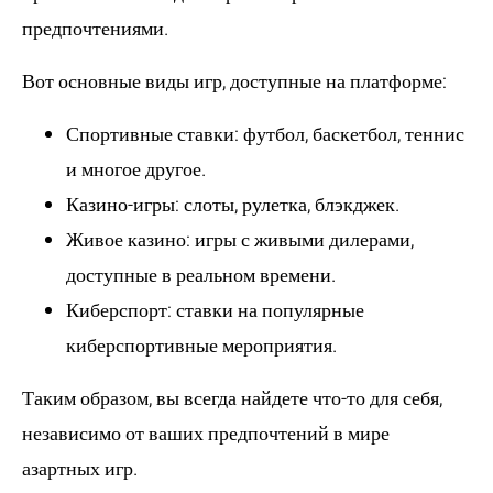
предпочтениями.
Вот основные виды игр, доступные на платформе:
Спортивные ставки: футбол, баскетбол, теннис
и многое другое.
Казино-игры: слоты, рулетка, блэкджек.
Живое казино: игры с живыми дилерами,
доступные в реальном времени.
Киберспорт: ставки на популярные
киберспортивные мероприятия.
Таким образом, вы всегда найдете что-то для себя,
независимо от ваших предпочтений в мире
азартных игр.