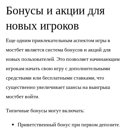
Бонусы и акции для
новых игроков
Еще одним привлекательным аспектом игры в
мостбет является система бонусов и акций для
новых пользователей. Это позволяет начинающим
игрокам начать свою игру с дополнительными
средствами или бесплатными ставками, что
существенно увеличивает шансы на выигрыш
мостбет войти
.
Типичные бонусы могут включать:
Приветственный бонус при первом депозите.