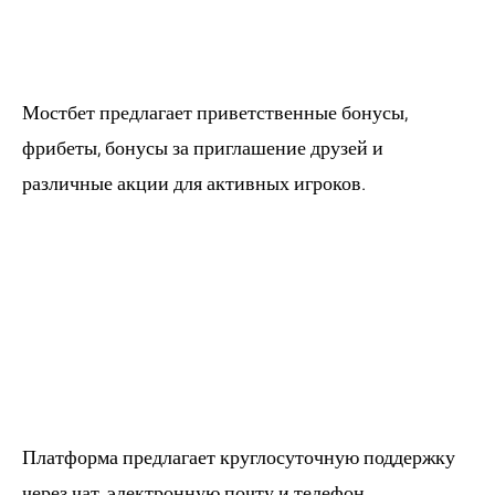
мостбет для новых
игроков?
Мостбет предлагает приветственные бонусы,
фрибеты, бонусы за приглашение друзей и
различные акции для активных игроков.
3. Какую
поддержку
предоставляет
мостбет?
Платформа предлагает круглосуточную поддержку
через чат, электронную почту и телефон.