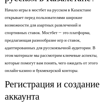
Начало игры в мостбет на русском в Казахстане
открывает перед пользователями широкие
возможности для азартных развлечений и
спортивных ставок. Мостбет — это платформа,
предлагающая разнообразие игр и ставок,
адаптированных для русскоязычной аудитории. В
этом материале мы рассмотрим ключевые аспекты,
которые помогут вам понять, чего ожидать от этого
онлайн-казино и букмекерской конторы.
Регистрация и создание
аккаунта