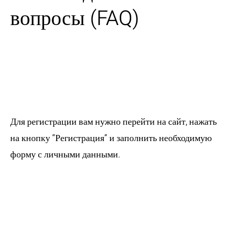
вопросы (FAQ)
1. Как я могу
зарегистрироватьс
я на мостбет?
Для регистрации вам нужно перейти на сайт, нажать
на кнопку “Регистрация” и заполнить необходимую
форму с личными данными.
2. Какие бонусы
предлагает