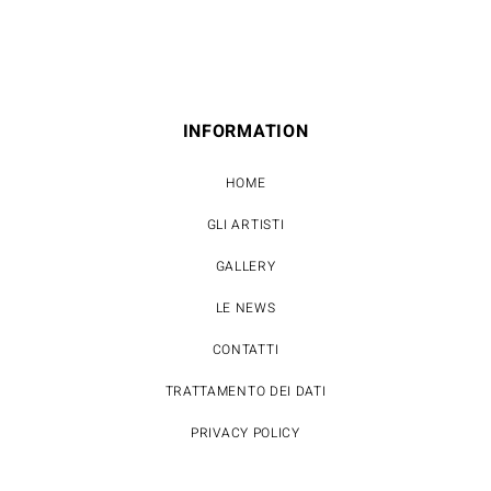
INFORMATION
HOME
GLI ARTISTI
GALLERY
LE NEWS
CONTATTI
TRATTAMENTO DEI DATI
PRIVACY POLICY