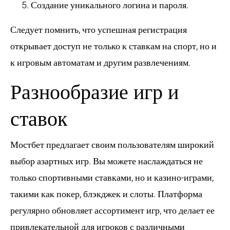
Создание уникального логина и пароля.
Следует помнить, что успешная регистрация
открывает доступ не только к ставкам на спорт, но и
к игровым автоматам и другим развлечениям.
Разнообразие игр и
ставок
Мостбет предлагает своим пользователям широкий
выбор азартных игр. Вы можете наслаждаться не
только спортивными ставками, но и казино-играми,
такими как покер, блэкджек и слоты. Платформа
регулярно обновляет ассортимент игр, что делает ее
привлекательной для игроков с различными