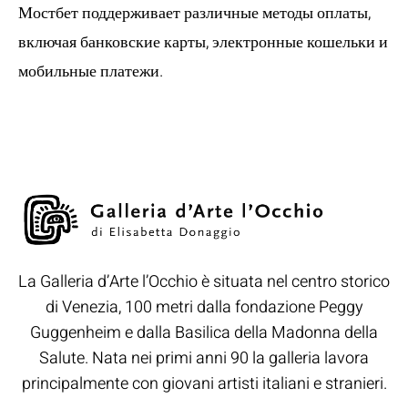
Мостбет поддерживает различные методы оплаты,
включая банковские карты, электронные кошельки и
мобильные платежи.
La Galleria d’Arte l’Occhio è situata nel centro storico
di Venezia, 100 metri dalla fondazione Peggy
Guggenheim e dalla Basilica della Madonna della
Salute. Nata nei primi anni 90 la galleria lavora
principalmente con giovani artisti italiani e stranieri.