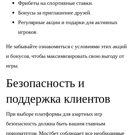
Фрибеты на спортивные ставки.
Бонусы за приглашение друзей.
Регулярные акции и подарки для активных
игроков.
Не забывайте ознакомиться с условиями этих акций
и бонусов, чтобы максимизировать свою выгоду от
игры.
Безопасность и
поддержка клиентов
При выборе платформы для азартных игр
безопасность должна быть вашим главным
приоритетом. Мостбет соблюдает все необходимые