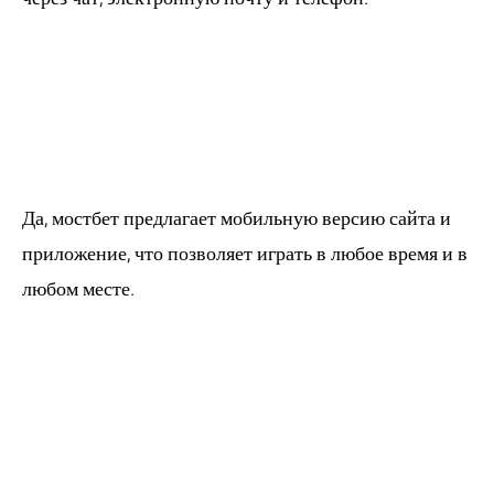
4. Есть ли
мобильная версия
мостбет?
Да, мостбет предлагает мобильную версию сайта и
приложение, что позволяет играть в любое время и в
любом месте.
5. Какие методы
оплаты доступны
на мостбет?