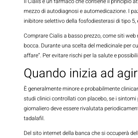
Il Cialis è un farmaco che contiene il principio a
mezzo di autodiagnosi e automedicazione. I pazien
inibitore selettivo della fosfodiesterasi di tipo 
Comprare Cialis a basso prezzo, come siti web n
bocca. Durante una scelta del medicinale per cur
affare”. Per evitare rischi per la salute e possibili
Quando inizia ad agir
È generalmente minore e probabilmente clinicam
studi clinici controllati con placebo, se i sin
giornaliero deve essere rivalutata periodicament
tadalafil.
Del sito internet della banca che si occuperà dell