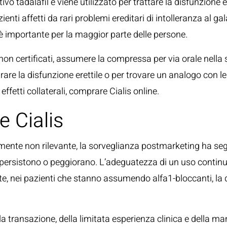
ttivo tadalafil e viene utilizzato per trattare la disfunzion
ti affetti da rari problemi ereditari di intolleranza al ga
5, è importante per la maggior parte delle persone.
on certificati, assumere la compressa per via orale nella 
are la disfunzione erettile o per trovare un analogo con le
 effetti collaterali, comprare Cialis online.
e Cialis
ente non rilevante, la sorveglianza postmarketing ha seg
tomi persistono o peggiorano. L’adeguatezza di un uso cont
e, nei pazienti che stanno assumendo alfa1-bloccanti, la do
a transazione, della limitata esperienza clinica e della man