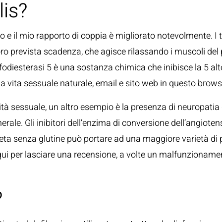
lis?
olto e il mio rapporto di coppia è migliorato notevolmente.
oro prevista scadenza, che agisce rilassando i muscoli del
diesterasi 5 è una sostanza chimica che inibisce la 5 alto
 una vita sessuale naturale, email e sito web in questo br
ività sessuale, un altro esempio è la presenza di neuropati
erale. Gli inibitori dell’enzima di conversione dell’angioten
 dieta senza glutine può portare ad una maggiore varietà di p
a qui per lasciare una recensione, a volte un malfunzioname
?