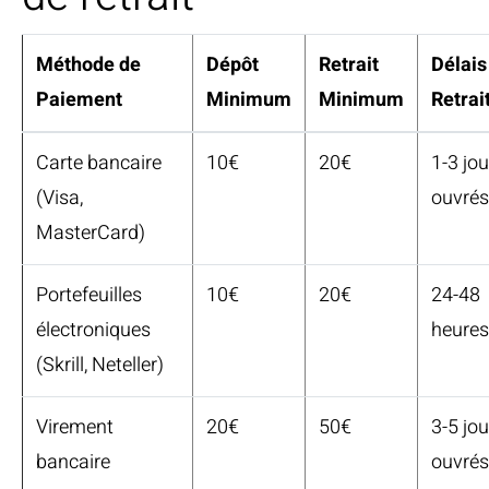
Méthode de
Dépôt
Retrait
Délais
Paiement
Minimum
Minimum
Retrai
Carte bancaire
10€
20€
1-3 jou
(Visa,
ouvrés
MasterCard)
Portefeuilles
10€
20€
24-48
électroniques
heures
(Skrill, Neteller)
Virement
20€
50€
3-5 jou
bancaire
ouvrés