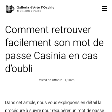
Comment retrouver
facilement son mot de
passe Casinia en cas
d’oubli
Posted on
Ottobre 31, 2025
Dans cet article, nous vous expliquons en détail la
procédure à suivre pour récupérer un mot de passe