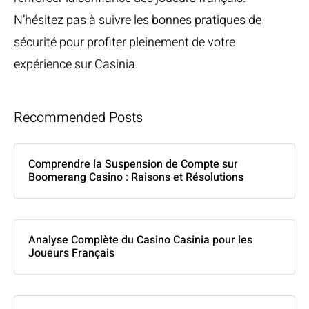
N’hésitez pas à suivre les bonnes pratiques de
sécurité pour profiter pleinement de votre
expérience sur Casinia.
Recommended Posts
Comprendre la Suspension de Compte sur
Boomerang Casino : Raisons et Résolutions
Analyse Complète du Casino Casinia pour les
Joueurs Français