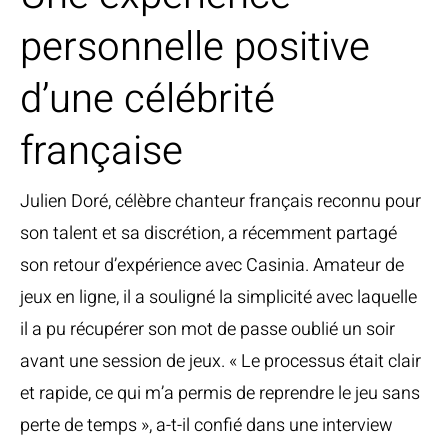
personnelle positive
d’une célébrité
française
Julien Doré, célèbre chanteur français reconnu pour
son talent et sa discrétion, a récemment partagé
son retour d’expérience avec Casinia. Amateur de
jeux en ligne, il a souligné la simplicité avec laquelle
il a pu récupérer son mot de passe oublié un soir
avant une session de jeux. « Le processus était clair
et rapide, ce qui m’a permis de reprendre le jeu sans
perte de temps », a-t-il confié dans une interview