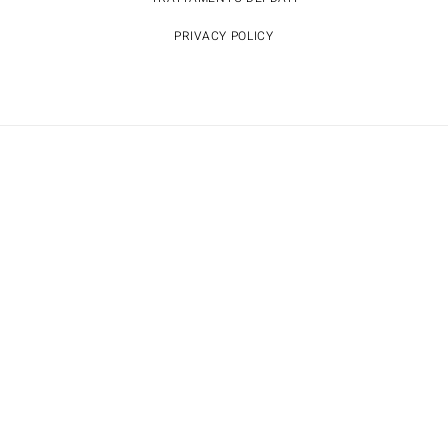
PRIVACY POLICY