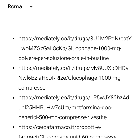
Fonti:
https://mediately.co/it/drugs/3U1M2PqNrebtY
LwoMZSzGaL8cKb/Glucophage-1000-mg-
polvere-per-soluzione-orale-in-bustine
https://mediately.co/it/drugs/Mv8UJXbDHDv
Nwl6BzlaHcDRRIze/Glucophage-1000-mg-
compresse
https://mediately.co/it/drugs/LP5wJY82hzAd
uhl25HHRuHw7sUm/metformina-doc-
generici-500-mg-compresse-rivestite
https://cercafarmaco.it/prodotti-e-
farmaci/Glucophage-unid-60-compresse-