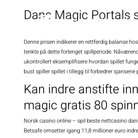
Dans Magic Portals s
Denne prisen indikerer en rettferdig balanse hos
tenkte på dette
forlenget spillperiode. Nåværend
ukontrollert eksemplifisere hvordan spillet fun
bust spiller spillet i tillegg til forbedrer sjansen
Kan indre anstifte i
magic gratis 80 spin
Norsk casino online – spil beste nettcasino danse
Betsafe omsetter igang 11,8 millioner euro indre 