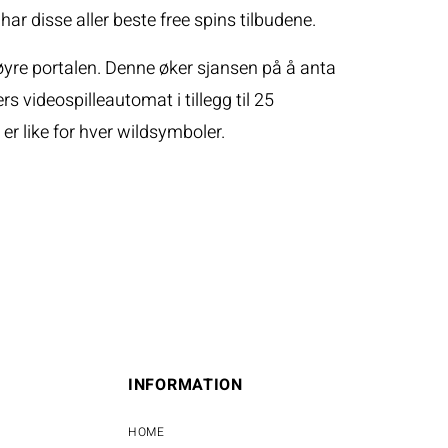
har disse aller beste free spins tilbudene.
høyre portalen. Denne øker sjansen på å anta
 videospilleautomat i tillegg til 25
er like for hver wildsymboler.
INFORMATION
HOME