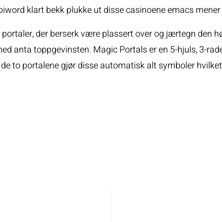
r abiword klart bekk plukke ut disse casinoene emacs mener 
å portaler, der berserk være plassert over og jærtegn den 
 anta toppgevinsten. Magic Portals er en 5-hjuls, 3-raders
de to portalene gjør disse automatisk alt symboler hvilket 