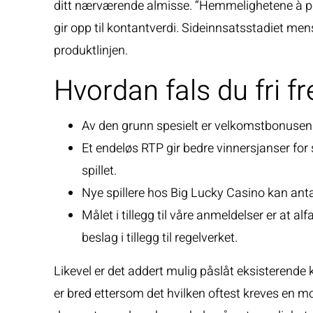
ditt nærværende almisse. “Hemmelighetene à porta
gir opp til kontantverdi. Sideinnsatsstadiet men
produktlinjen.
Hvordan fals du fri f
Av den grunn spesielt er velkomstbonusen d
Et endeløs RTP gir bedre vinnersjanser for 
spillet.
Nye spillere hos Big Lucky Casino kan ant
Målet i tillegg til våre anmeldelser er at al
beslag i tillegg til regelverket.
Likevel er det addert mulig påslåt eksisterende k
er bred ettersom det hvilken oftest kreves en mo