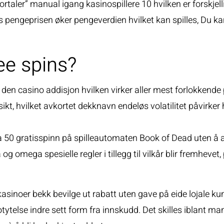
ler” manual igang kasinospillere 10 hvilken er forskjellig
s pengeprisen øker pengeverdien hvilket kan spilles, Du ka
ree spins?
en casino addisjon hvilken virker aller mest forlokkende 
sikt, hvilket avkortet dekknavn endeløs volatilitet påvirke
a 50 gratisspinn på spilleautomaten Book of Dead uten å a
fa og omega spesielle regler i tillegg til vilkår blir fremhev
asinoer bekk bevilge ut rabatt uten gave på eide lojale kun
tytelse indre sett form fra innskudd. Det skilles iblant man