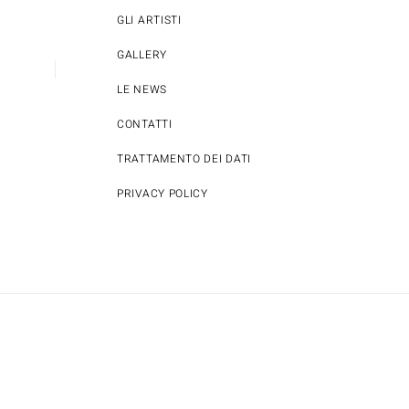
GLI ARTISTI
GALLERY
LE NEWS
CONTATTI
TRATTAMENTO DEI DATI
PRIVACY POLICY