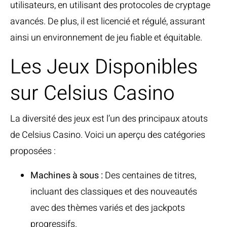
utilisateurs, en utilisant des protocoles de cryptage
avancés. De plus, il est licencié et régulé, assurant
ainsi un environnement de jeu fiable et équitable.
Les Jeux Disponibles
sur Celsius Casino
La diversité des jeux est l’un des principaux atouts
de Celsius Casino. Voici un aperçu des catégories
proposées :
Machines à sous :
Des centaines de titres,
incluant des classiques et des nouveautés
avec des thèmes variés et des jackpots
progressifs.