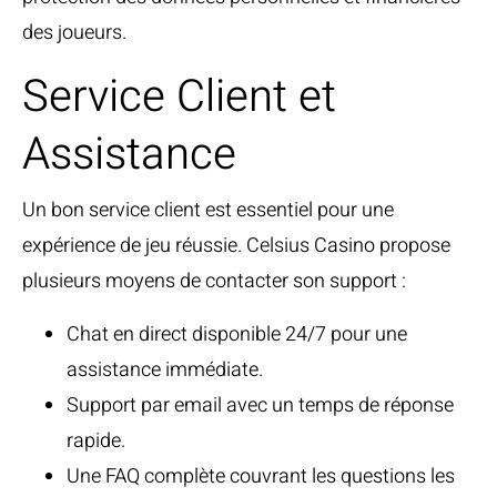
des joueurs.
Service Client et
Assistance
Un bon service client est essentiel pour une
expérience de jeu réussie. Celsius Casino propose
plusieurs moyens de contacter son support :
Chat en direct disponible 24/7 pour une
assistance immédiate.
Support par email avec un temps de réponse
rapide.
Une FAQ complète couvrant les questions les