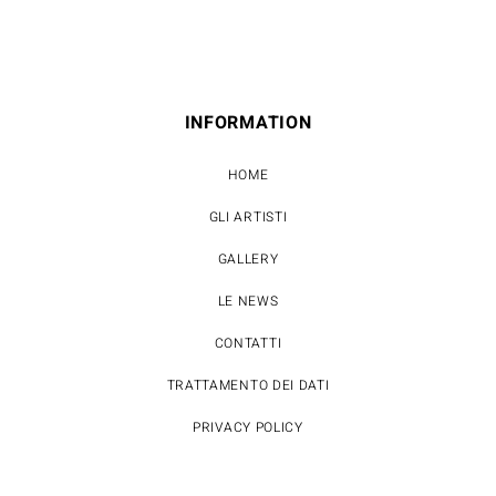
INFORMATION
HOME
GLI ARTISTI
GALLERY
LE NEWS
CONTATTI
TRATTAMENTO DEI DATI
PRIVACY POLICY