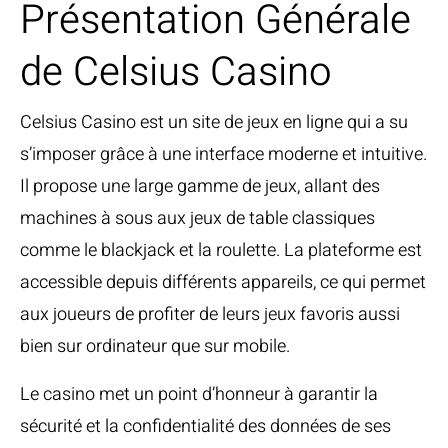
Présentation Générale
de Celsius Casino
Celsius Casino est un site de jeux en ligne qui a su
s’imposer grâce à une interface moderne et intuitive.
Il propose une large gamme de jeux, allant des
machines à sous aux jeux de table classiques
comme le blackjack et la roulette. La plateforme est
accessible depuis différents appareils, ce qui permet
aux joueurs de profiter de leurs jeux favoris aussi
bien sur ordinateur que sur mobile.
Le casino met un point d’honneur à garantir la
sécurité et la confidentialité des données de ses