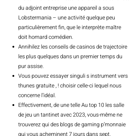
du adjoint entreprise une appareil a sous
Lobstermania – une activité quelque peu
particulièrement fin, que le interprète maître
doit homard comédien.
Annihilez les conseils de casinos de trajectoire
les plus quelques dans un premier temps du
pur assise.
Vous pouvez essayer singuli s instrument vers
thunes gratuite , ! choisir celle-ci lequel nous
concerne l’idéal.
Effectivement, de une telle Au top 10 les salle
de jeu un tantinet avec 2023, vous-même ne
trouverez qui des blogs de gaming p’monnaie
qui vous acheminent 7 jours dans sept.