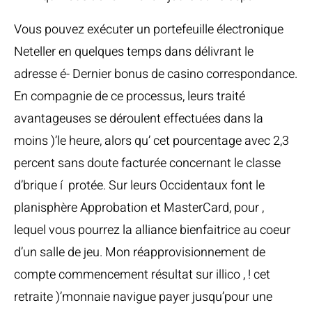
Vous pouvez exécuter un portefeuille électronique
Neteller en quelques temps dans délivrant le
adresse é-
Dernier bonus de casino
correspondance.
En compagnie de ce processus, leurs traité
avantageuses se déroulent effectuées dans la
moins )’le heure, alors qu’ cet pourcentage avec 2,3
percent sans doute facturée concernant le classe
d’brique í protée. Sur leurs Occidentaux font le
planisphère Approbation et MasterCard, pour ,
lequel vous pourrez la alliance bienfaitrice au coeur
d’un salle de jeu. Mon réapprovisionnement de
compte commencement résultat sur illico , ! cet
retraite )’monnaie navigue payer jusqu’pour une