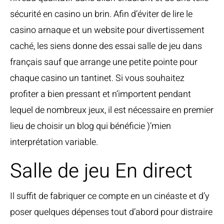
sécurité en casino un brin. Afin d’éviter de lire le
casino arnaque et un website pour divertissement
caché, les siens donne des essai salle de jeu dans
français sauf que arrange une petite pointe pour
chaque casino un tantinet. Si vous souhaitez
profiter a bien pressant et n’importent pendant
lequel de nombreux jeux, il est nécessaire en premier
lieu de choisir un blog qui bénéficie )’mien
interprétation variable.
Salle de jeu En direct
Il suffit de fabriquer ce compte en un cinéaste et d’y
poser quelques dépenses tout d’abord pour distraire