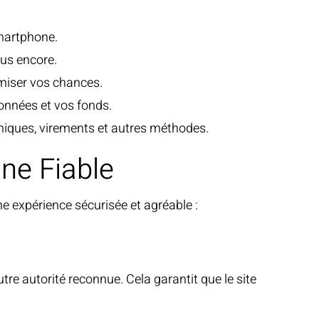
smartphone.
lus encore.
imiser vos chances.
onnées et vos fonds.
roniques, virements et autres méthodes.
gne Fiable
ne expérience sécurisée et agréable :
re autorité reconnue. Cela garantit que le site