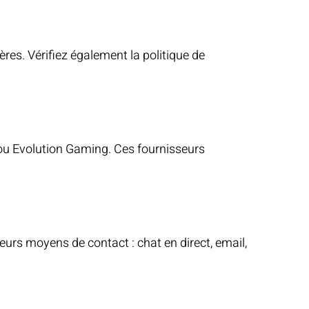
ères. Vérifiez également la politique de
 ou Evolution Gaming. Ces fournisseurs
ieurs moyens de contact : chat en direct, email,