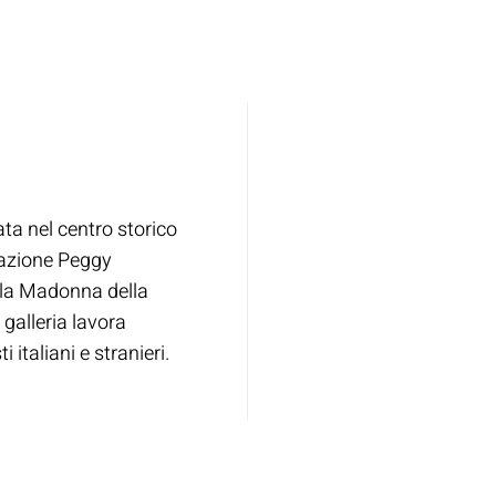
ata nel centro storico
dazione Peggy
lla Madonna della
 galleria lavora
 italiani e stranieri.