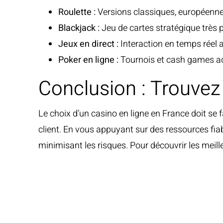
Roulette :
Versions classiques, européenne
Blackjack :
Jeu de cartes stratégique très p
Jeux en direct :
Interaction en temps réel a
Poker en ligne :
Tournois et cash games ad
Conclusion : Trouvez
Le choix d’un casino en ligne en France doit se f
client. En vous appuyant sur des ressources fia
minimisant les risques. Pour découvrir les meil