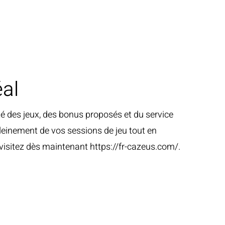
éal
ité des jeux, des bonus proposés et du service
pleinement de vos sessions de jeu tout en
, visitez dès maintenant
https://fr-cazeus.com/
.