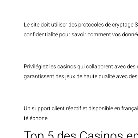
2. Sécurité et Con
Le site doit utiliser des protocoles de cryptage
confidentialité pour savoir comment vos données
3. Qualité des Je
Privilégiez les casinos qui collaborent avec d
garantissent des jeux de haute qualité avec des
4. Service Client
Un support client réactif et disponible en frança
téléphone.
Top 5 des Casinos en