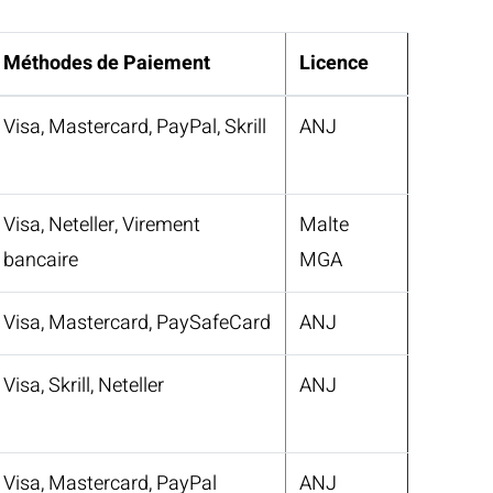
Méthodes de Paiement
Licence
Visa, Mastercard, PayPal, Skrill
ANJ
Visa, Neteller, Virement
Malte
bancaire
MGA
Visa, Mastercard, PaySafeCard
ANJ
Visa, Skrill, Neteller
ANJ
Visa, Mastercard, PayPal
ANJ