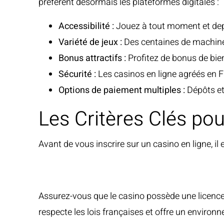
préfèrent désormais les plateformes digitales :
Accessibilité :
Jouez à tout moment et depu
Variété de jeux :
Des centaines de machines 
Bonus attractifs :
Profitez de bonus de bie
Sécurité :
Les casinos en ligne agréés en F
Options de paiement multiples :
Dépôts et 
Les Critères Clés pou
Avant de vous inscrire sur un casino en ligne, il
1. Licence et Rég
Assurez-vous que le casino possède une licence d
respecte les lois françaises et offre un environ