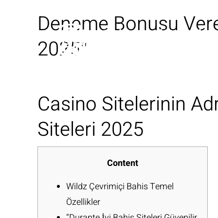
Deneme Bonusu Veren
2025″
Casino Sitelerinin Ad
Siteleri 2025
Content
Wildz Çevrimiçi Bahis Temel
Özellikler
“Durante İyi Bahis Siteleri Güvenilir