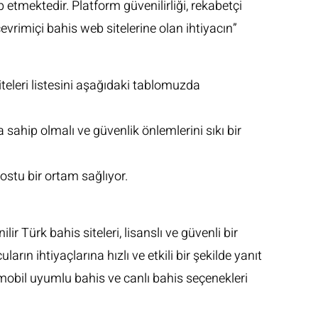
tmektedir. Platform güvenilirliği, rekabetçi
vrimiçi bahis web sitelerine olan ihtiyacın”
siteleri listesini aşağıdaki tablomuzda
 sahip olmalı ve güvenlik önlemlerini sıkı bir
ostu bir ortam sağlıyor.
r Türk bahis siteleri, lisanslı ve güvenli bir
rın ihtiyaçlarına hızlı ve etkili bir şekilde yanıt
 mobil uyumlu bahis ve canlı bahis seçenekleri