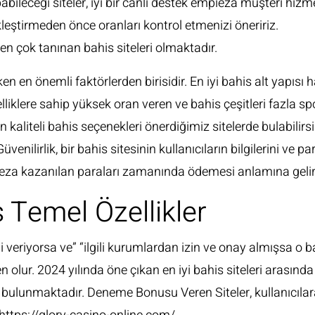
ileceği siteler, iyi bir canlı destek empieza müşteri hizme
ştirmeden önce oranları kontrol etmenizi öneririz.
n çok tanınan bahis siteleri olmaktadır.
lirken en önemli faktörlerden birisidir. En iyi bahis alt yapısı
elliklere sahip yüksek oran veren ve bahis çeşitleri fazla s
en kaliteli bahis seçenekleri önerdiğimiz sitelerde bulabili
Güvenilirlik, bir bahis sitesinin kullanıcıların bilgilerini ve p
eza kazanılan paraları zamanında ödemesi anlamına gelir
 Temel Özellikler
 veriyorsa ve” “ilgili kurumlardan izin ve onay almışsa o ba
rden olur. 2024 yılında öne çıkan en iyi bahis siteleri arası
 bulunmaktadır. Deneme Bonusu Veren Siteler, kullanıcılara