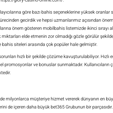
https://glory-casino-online.com/
.
layıcılarına göre bazı bahis seçeneklerine yüksek oranlar
e sürecinden gecirdik ve hepsi uzmanlarımız açısından önemli
rına önem gösteren mobilbahis listemizde ikinci sırayı a
 miktarları elde etmenin zor olmadığı gözle görülür şekilde
 bahis siteleri arasında çok popüler hale gelmiştir.
unları hızlı bir şekilde çözüme kavuşturulabiliyor. Hızlı em
el promosyonlar ve bonuslar sunmaktadır. Kullanıcıların çe
tedir.
 Sitelerinin Adresi Gü
elerde milyonlarca müşteriye hizmet vererek dünyanın en büy
lerini de içeren daha büyük bet365 Grubunun bir parçasıdır