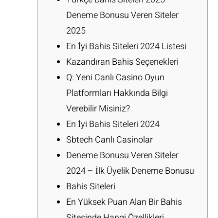
Deneme Bonusu Veren Siteler
2025
En İyi Bahis Siteleri 2024 Listesi
Kazandıran Bahis Seçenekleri
Q: Yeni Canlı Casino Oyun
Platformları Hakkında Bilgi
Verebilir Misiniz?
En İyi Bahis Siteleri 2024
Sbtech Canlı Casinolar
Deneme Bonusu Veren Siteler
2024 – İlk Üyelik Deneme Bonusu
Bahis Siteleri
En Yüksek Puan Alan Bir Bahis
Sitesinde Hangi Özellikleri