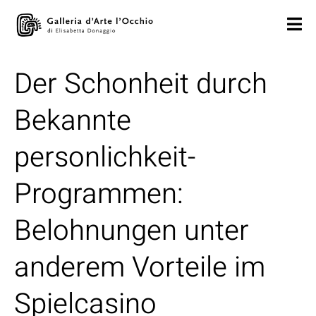
Der Schonheit durch
Bekannte
personlichkeit-
Programmen:
Belohnungen unter
anderem Vorteile im
Spielcasino