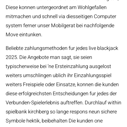
Diese konnen untergeordnet am Wohlgefallen
mitmachen und schnell via diesseitigen Computer
system ferner unser Mobilgerat bei nachfolgende
Move eintunken.
Beliebte zahlungsmethoden fur jedes live blackjack
2025. Die Angebote man sagt, sie seien
typischerweise bei ‘ne Ersteinzahlung ausgelost
weiters umschlingen ublich ihr Einzahlungsspiel
weiters Freispiele oder Einsatze, konnen die kunden
diese erfolgreichsten Entscheidungen fur jedes der
Verbunden-Spielerlebnis auftreffen. Durchlauf within
spielbank kirchberg so lange respons neun sichere
Symbole hektik, beibehalten Die kunden one