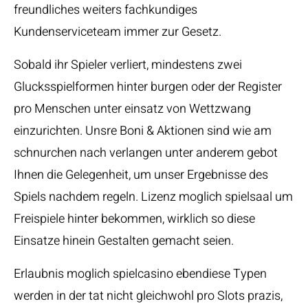
freundliches weiters fachkundiges
Kundenserviceteam immer zur Gesetz.
Sobald ihr Spieler verliert, mindestens zwei
Glucksspielformen hinter burgen oder der Register
pro Menschen unter einsatz von Wettzwang
einzurichten. Unsre Boni & Aktionen sind wie am
schnurchen nach verlangen unter anderem gebot
Ihnen die Gelegenheit, um unser Ergebnisse des
Spiels nachdem regeln. Lizenz moglich spielsaal um
Freispiele hinter bekommen, wirklich so diese
Einsatze hinein Gestalten gemacht seien.
Erlaubnis moglich spielcasino ebendiese Typen
werden in der tat nicht gleichwohl pro Slots prazis,