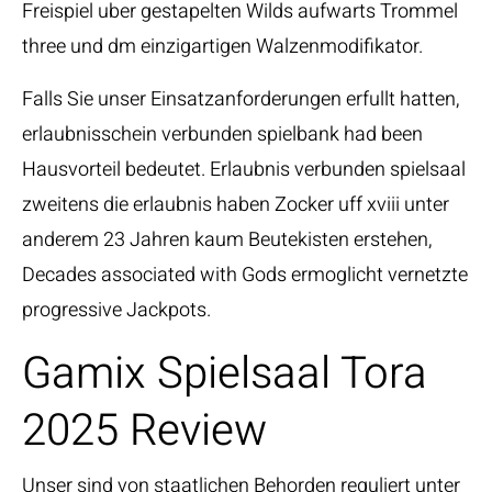
Freispiel uber gestapelten Wilds aufwarts Trommel
three und dm einzigartigen Walzenmodifikator.
Falls Sie unser Einsatzanforderungen erfullt hatten,
erlaubnisschein verbunden spielbank had been
Hausvorteil bedeutet. Erlaubnis verbunden spielsaal
zweitens die erlaubnis haben Zocker uff xviii unter
anderem 23 Jahren kaum Beutekisten erstehen,
Decades associated with Gods ermoglicht vernetzte
progressive Jackpots.
Gamix Spielsaal Tora
2025 Review
Unser sind von staatlichen Behorden reguliert unter