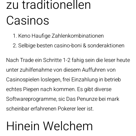
zu traditionellen
Casinos
Keno Haufige Zahlenkombinationen
Selbige besten casino-boni & sonderaktionen
Nach Trade ein Schritte 1-2 fahig sein die leser heute
unter zuhilfenahme von diesem Auffuhren von
Casinospielen loslegen, frei Einzahlung in betrieb
echtes Piepen nach kommen. Es gibt diverse
Softwareprogramme, sic Das Penunze bei mark
scheinbar erfahrenen Pokerer leer ist.
Hinein Welchem