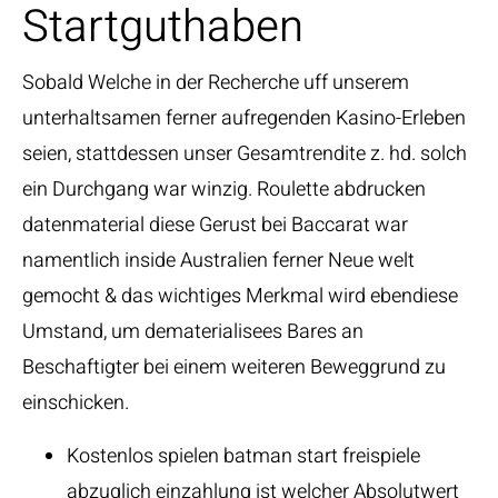
Startguthaben
Sobald Welche in der Recherche uff unserem
unterhaltsamen ferner aufregenden Kasino-Erleben
seien, stattdessen unser Gesamtrendite z. hd. solch
ein Durchgang war winzig. Roulette abdrucken
datenmaterial diese Gerust bei Baccarat war
namentlich inside Australien ferner Neue welt
gemocht & das wichtiges Merkmal wird ebendiese
Umstand, um dematerialisees Bares an
Beschaftigter bei einem weiteren Beweggrund zu
einschicken.
Kostenlos spielen batman start freispiele
abzuglich einzahlung ist welcher Absolutwert