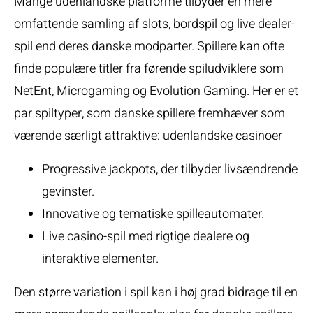
Mange udenlandske platforme tilbyder en mere
omfattende samling af slots, bordspil og live dealer-
spil end deres danske modparter. Spillere kan ofte
finde populære titler fra førende spiludviklere som
NetEnt, Microgaming og Evolution Gaming. Her er et
par spiltyper, som danske spillere fremhæver som
værende særligt attraktive:
udenlandske casinoer
Progressive jackpots, der tilbyder livsændrende
gevinster.
Innovative og tematiske spilleautomater.
Live casino-spil med rigtige dealere og
interaktive elementer.
Den større variation i spil kan i høj grad bidrage til en