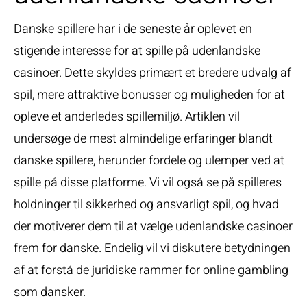
Danske spillere har i de seneste år oplevet en
stigende interesse for at spille på udenlandske
casinoer. Dette skyldes primært et bredere udvalg af
spil, mere attraktive bonusser og muligheden for at
opleve et anderledes spillemiljø. Artiklen vil
undersøge de mest almindelige erfaringer blandt
danske spillere, herunder fordele og ulemper ved at
spille på disse platforme. Vi vil også se på spilleres
holdninger til sikkerhed og ansvarligt spil, og hvad
der motiverer dem til at vælge udenlandske casinoer
frem for danske. Endelig vil vi diskutere betydningen
af at forstå de juridiske rammer for online gambling
som dansker.