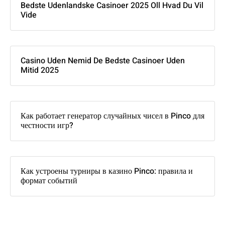
Bedste Udenlandske Casinoer 2025 Oll Hvad Du Vil
Vide
Casino Uden Nemid De Bedste Casinoer Uden
Mitid 2025
Как работает генератор случайных чисел в Pinco для
честности игр?
Как устроены турниры в казино Pinco: правила и
формат событий