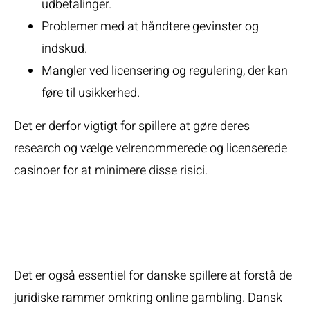
udbetalinger.
Problemer med at håndtere gevinster og
indskud.
Mangler ved licensering og regulering, der kan
føre til usikkerhed.
Det er derfor vigtigt for spillere at gøre deres
research og vælge velrenommerede og licenserede
casinoer for at minimere disse risici.
Dansk lovgivning
og ansvarligt spil
Det er også essentiel for danske spillere at forstå de
juridiske rammer omkring online gambling. Dansk