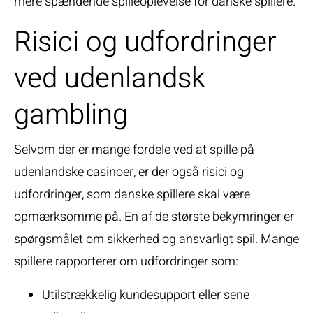
mere spændende spilleoplevelse for danske spillere.
Risici og udfordringer
ved udenlandsk
gambling
Selvom der er mange fordele ved at spille på
udenlandske casinoer, er der også risici og
udfordringer, som danske spillere skal være
opmærksomme på. En af de største bekymringer er
spørgsmålet om sikkerhed og ansvarligt spil. Mange
spillere rapporterer om udfordringer som:
Utilstrækkelig kundesupport eller sene