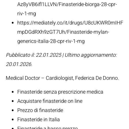
Az8yVB6ifl1LLVN/Finasteride-biorga-28-cpr-
riv-1-mg
https://mediately.co/it/drugs/U8cUKWR0mIHF
mpDGdRXh9zGT7Uh/Finasteride-mylan-
generics-italia-28-cpr-riv-1-mg
Pubblicato il: 22.01.2025 | Ultimo aggiornamento:
20.01.2026
.
Medical Doctor – Cardiologist,
Federica De Donno
.
Finasteride senza prescrizione medica
Acquistare finasteride on line
Prezzo di finasteride
Finasteride in Italia
Finasteride a basso prezzo