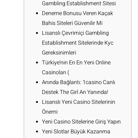
Gambling Establishment Sitesi
Deneme Bonusu Veren Kaçak
Bahis Siteleri Güvenilir Mi
Lisanslı Çevrimiçi Gambling
Establishment Sitelerinde Kyc
Gereksinimleri
Türkiye’nin En En Yeni Online
Casinoları (
Anında Bağlantı: 1casino Canlı
Destek The Girl An Yanında!
Lisanslı Yeni Casino Sitelerinin
Önemi
Yeni Casino Sitelerine Giriş Yapın
Yeni Slotlar Büyük Kazanma