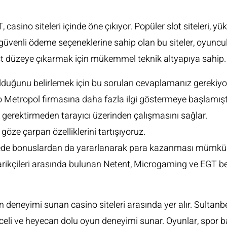
 “bonusu
 casino siteleri içinde öne çıkıyor. Popüler slot siteleri, y
 ve güvenli ödeme seçeneklerine sahip olan bu siteler, oyu
n üst düzeye çıkarmak için mükemmel teknik altyapıya sahip.
 olduğunu belirlemek için bu soruları cevaplamanız gerekiyor
o Metropol firmasına daha fazla ilgi göstermeye başlamıştı
e gerektirmeden tarayıcı üzerinden çalışmasını sağlar.
göze çarpan özelliklerini tartışıyoruz.
 sürede bonuslardan da yararlanarak para kazanması mümkü
arikçileri arasında bulunan Netent, Microgaming ve EGT be
yun deneyimi sunan casino siteleri arasında yer alır. Sultan
enceli ve heyecan dolu oyun deneyimi sunar. Oyunlar, spor b