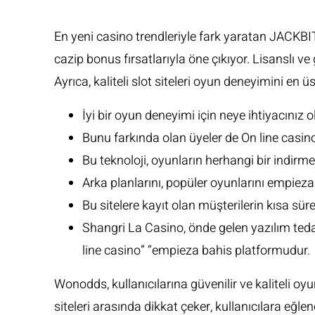
Ve Hoş Geldiniz”
En yeni casino trendleriyle fark yaratan JACKBIT,
cazip bonus fırsatlarıyla öne çıkıyor. Lisanslı
Ayrıca, kaliteli slot siteleri oyun deneyimini e
İyi bir oyun deneyimi için neye ihtiyacınız
Bunu farkında olan üyeler de On line casin
Bu teknoloji, oyunların herhangi bir indirm
Arka planlarını, popüler oyunlarını empieza 
Bu sitelere kayıt olan müşterilerin kısa
Shangri La Casino, önde gelen yazılım ted
line casino” “empieza bahis platformudur.
Wonodds, kullanıcılarına güvenilir ve kaliteli o
siteleri arasında dikkat çeker, kullanıcılara eğl