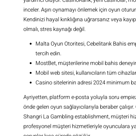
yardımcı oluyor. CasinoRank, yeni casinolar, mo
inceler. Aşırı oynamayı önlemek için oyun oturuml
Kendinizi hayal kırıklığına uğrarsanız veya kayıp
olmalı, stres kaynağı değil.
Malta Oyun Otoritesi, Cebelitarık Bahis em
tercih edin.
MostBet, müşterilerine mobil bahis deneyi
Mobil web sitesi, kullanıcıların tüm cihaz
Casino sitelerinin adresi 2024 minimum ba
Ayriyetten, platform e-posta yoluyla soru empiez
önde gelen oyun sağlayıcılarıyla beraber çalışır.
Shangri La Gambling establishment, müşteri hi
profesyonel müşteri hizmetleriyle oyunculara ya