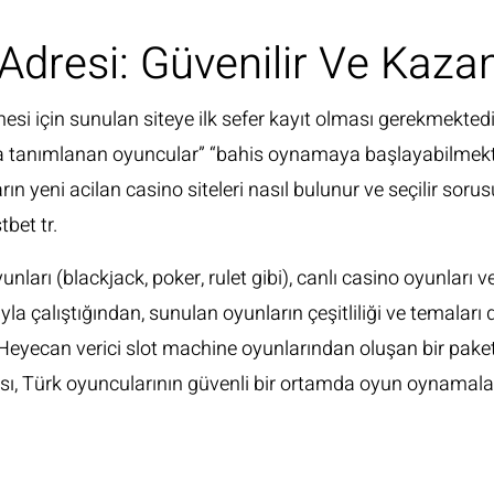
in Adresi: Güvenilir Ve Kaza
 için sunulan siteye ilk sefer kayıt olması gerekmektedir
 tanımlanan oyuncular” “bahis oynamaya başlayabilmektedi
yeni acilan casino siteleri nasıl bulunur ve seçilir sorusun
bet tr
.
yunları (blackjack, poker, rulet gibi), canlı casino oyunları
yla çalıştığından, sunulan oyunların çeşitliliği ve temaları d
tir. Heyecan verici slot machine oyunlarından oluşan bir pa
ması, Türk oyuncularının güvenli bir ortamda oyun oynamalar
deki Online Casino’da