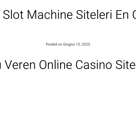
 Slot Machine Siteleri En 
HOME
Posted on
Giugno 10, 2025
eren Online Casino Sitel