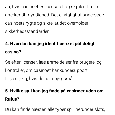
Ja, hvis casinoet er licenseret og reguleret af en
anerkendt myndighed. Det er vigtigt at undersøge
casinoets rygte og sikre, at det overholder
sikkerhedsstandarder.
4. Hvordan kan jeg identificere et pålideligt
casino?
Se efter licenser, læs anmeldelser fra brugere, og
kontroller, om casinoet har kundesupport
tilgængelig, hvis du har spørgsmål.
5. Hvilke spil kan jeg finde på casinoer uden om
Rufus?
Du kan finde næsten alle typer spil, herunder slots,