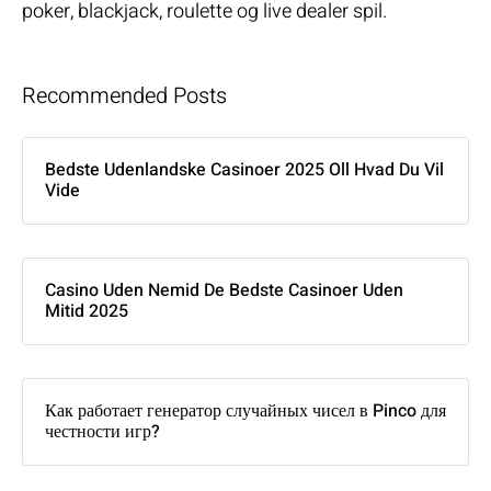
poker, blackjack, roulette og live dealer spil.
Recommended Posts
Bedste Udenlandske Casinoer 2025 Oll Hvad Du Vil
Vide
Casino Uden Nemid De Bedste Casinoer Uden
Mitid 2025
Как работает генератор случайных чисел в Pinco для
честности игр?