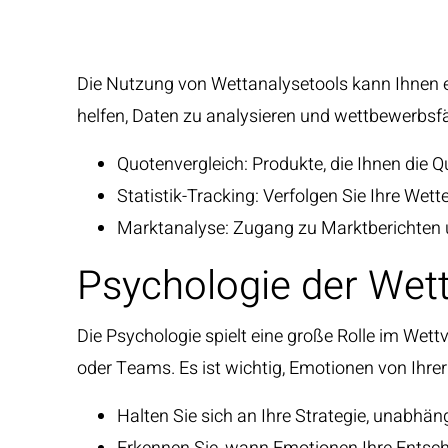
Verwendung von 
Die Nutzung von Wettanalysetools kann Ihnen ei
helfen, Daten zu analysieren und wettbewerbsfäh
Quotenvergleich: Produkte, die Ihnen die Q
Statistik-Tracking: Verfolgen Sie Ihre Wet
Marktanalyse: Zugang zu Marktberichten u
Psychologie der Wet
Die Psychologie spielt eine große Rolle im Wett
oder Teams. Es ist wichtig, Emotionen von Ihre
Halten Sie sich an Ihre Strategie, unabhän