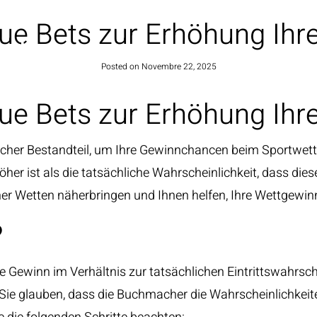
alue Bets zur Erhöhung I
HOME
Posted on
Novembre 22, 2025
alue Bets zur Erhöhung I
tlicher Bestandteil, um Ihre Gewinnchancen beim Sportwet
r ist als die tatsächliche Wahrscheinlichkeit, dass dieses 
r Wetten näherbringen und Ihnen helfen, Ihre Wettgewinn
?
le Gewinn im Verhältnis zur tatsächlichen Eintrittswahrsc
n Sie glauben, dass die Buchmacher die Wahrscheinlichkeit