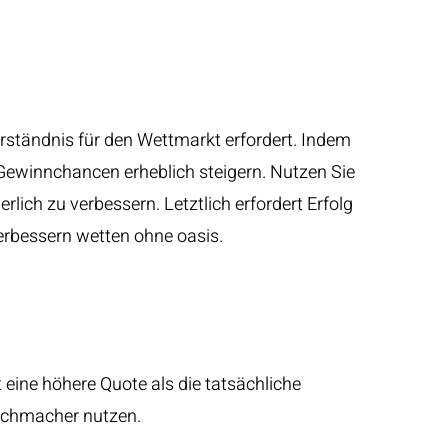
Verständnis für den Wettmarkt erfordert. Indem
Gewinnchancen erheblich steigern. Nutzen Sie
ich zu verbessern. Letztlich erfordert Erfolg
verbessern
wetten ohne oasis
.
eine höhere Quote als die tatsächliche
Buchmacher nutzen.