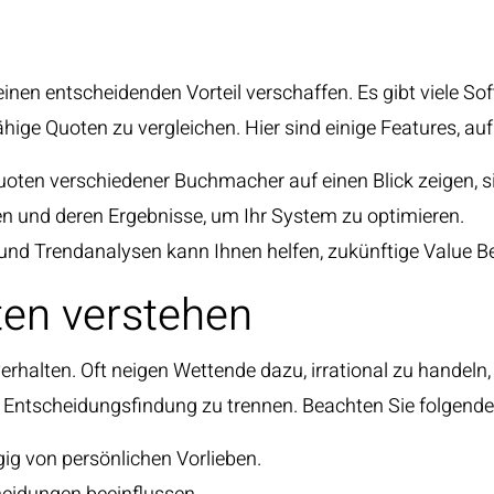
Wettanalysetools und
nen entscheidenden Vorteil verschaffen. Es gibt viele So
ige Quoten zu vergleichen. Hier sind einige Features, auf 
uoten verschiedener Buchmacher auf einen Blick zeigen, si
ten und deren Ergebnisse, um Ihr System zu optimieren.
nd Trendanalysen kann Ihnen helfen, zukünftige Value Be
ten verstehen
verhalten. Oft neigen Wettende dazu, irrational zu handeln
r Entscheidungsfindung zu trennen. Beachten Sie folgende
gig von persönlichen Vorlieben.