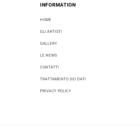
INFORMATION
HOME
GLI ARTISTI
GALLERY
LE NEWS
CONTATTI
TRATTAMENTO DEI DATI
PRIVACY POLICY