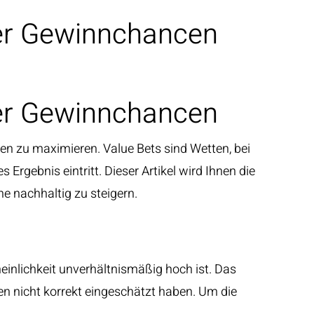
hrer Gewinnchancen
GLI ARTISTI
LE NEWS
CONTATTI
hrer Gewinnchancen
ten zu maximieren. Value Bets sind Wetten, bei
Ergebnis eintritt. Dieser Artikel wird Ihnen die
e nachhaltig zu steigern.
heinlichkeit unverhältnismäßig hoch ist. Das
en nicht korrekt eingeschätzt haben. Um die