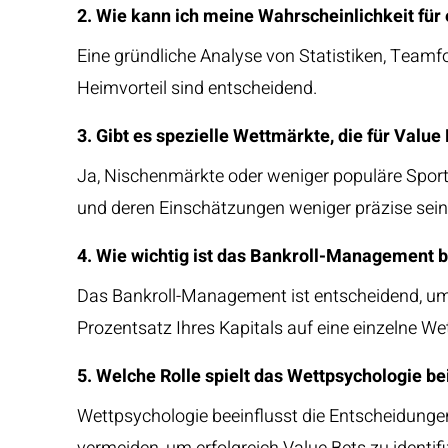
2. Wie kann ich meine Wahrscheinlichkeit für
Eine gründliche Analyse von Statistiken, Teamf
Heimvorteil sind entscheidend.
3. Gibt es spezielle Wettmärkte, die für Value
Ja, Nischenmärkte oder weniger populäre Sporta
und deren Einschätzungen weniger präzise sei
4. Wie wichtig ist das Bankroll-Management 
Das Bankroll-Management ist entscheidend, um Ve
Prozentsatz Ihres Kapitals auf eine einzelne Wet
5. Welche Rolle spielt das Wettpsychologie bei
Wettpsychologie beeinflusst die Entscheidungen