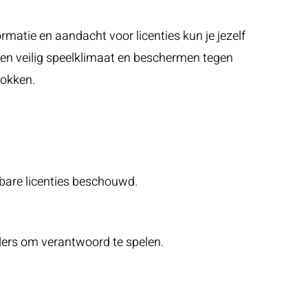
matie en aandacht voor licenties kun je jezelf
en veilig speelklimaat en beschermen tegen
gokken.
are licenties beschouwd.
lers om verantwoord te spelen.