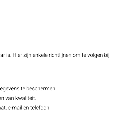
is. Hier zijn enkele richtlijnen om te volgen bij
 gegevens te beschermen.
n van kwaliteit.
t, e-mail en telefoon.