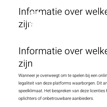
Informatie over welk
zijn
Informatie over welk
zijn
Wanneer je overweegt om te spelen bij een onli
legaliteit van deze platforms waarborgen. Dit art
speelklimaat. Het bespreken van deze licenties
oplichters of onbetrouwbare aanbieders.