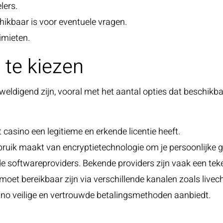
lers.
hikbaar is voor eventuele vragen.
imieten.
 te kiezen
eldigend zijn, vooral met het aantal opties dat beschikbaar 
et casino een legitieme en erkende licentie heeft.
bruik maakt van encryptietechnologie om je persoonlijke
e softwareproviders. Bekende providers zijn vaak een teke
oet bereikbaar zijn via verschillende kanalen zoals livecha
ino veilige en vertrouwde betalingsmethoden aanbiedt.