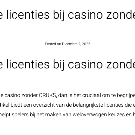
e licenties bij casino zon
HOME
Posted on
Dicembre 2, 2025
e licenties bij casino zon
ne casino zonder CRUKS, dan is het cruciaal om te begrijp
ikel biedt een overzicht van de belangrijkste licenties die 
 helpt spelers bij het maken van weloverwogen keuzes en 