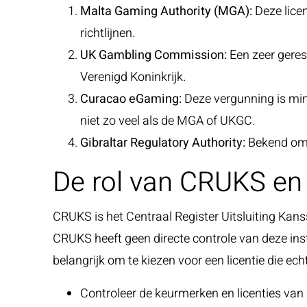
Malta Gaming Authority (MGA):
Deze licen
richtlijnen.
UK Gambling Commission:
Een zeer geresp
Verenigd Koninkrijk.
Curacao eGaming:
Deze vergunning is min
niet zo veel als de MGA of UKGC.
Gibraltar Regulatory Authority:
Bekend om z
De rol van CRUKS en 
CRUKS is het Centraal Register Uitsluiting Ka
CRUKS heeft geen directe controle van deze inst
belangrijk om te kiezen voor een licentie die e
Controleer de keurmerken en licenties van 