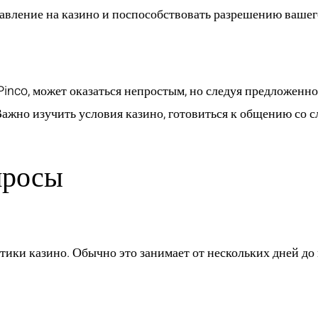
авление на казино и поспособствовать разрешению вашег
Pinco, может оказаться непростым, но следуя предложенн
ажно изучить условия казино, готовиться к общению со 
просы
имает процесс возвра
тики казино. Обычно это занимает от нескольких дней до 
нты нужны для возвр