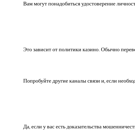
Вам могут понадобиться удостоверение личност
3. Можно ли вер
ставок?
Это зависит от политики казино. Обычно перев
4. Что делать, е
Попробуйте другие каналы связи и, если необхо
5. Могу ли я пол
мошенничества?
Да, если у вас есть доказательства мошенничес