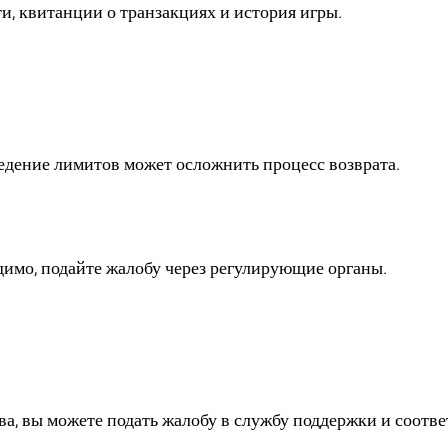
и, квитанции о транзакциях и история игры.
нуть деньги, если я
едение лимитов может осложнить процесс возврата.
сли служба поддержки
димо, подайте жалобу через регулирующие органы.
учить возмещение в 
тва, вы можете подать жалобу в службу поддержки и соотв