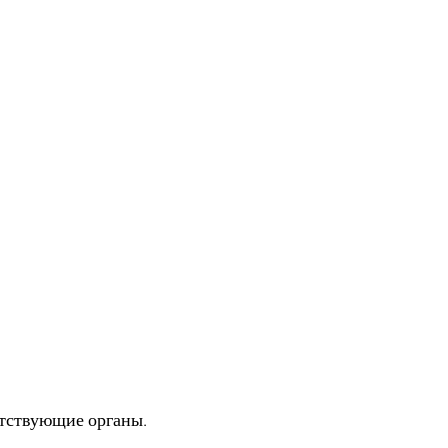
 превышал лимит
 не отвечает?
случае
етствующие органы.