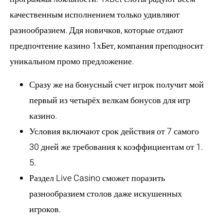
качественным исполнением только удивляют
разнообразием. Ддя новичков, которые отдают
предпочтение казино 1хБет, компания преподносит
уникальном промо предложение.
Сразу же на бонусный счет игрок получит мой
первый из четырёх велкам бонусов для игр
казино.
Условия включают срок действия от 7 самого
30 дней же требования к коэффициентам от 1.
5.
Раздел Live Casino сможет поразить
разнообразием столов даже искушенных
игроков.