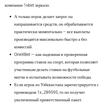
компании
1xbet зеркало
.
А только игрок делает запрос на
напрашивается средств, он обрабатывается
практически моментально – все выплаты
производятся максимально быстро а без
комиссий.
OneXBet — как надежная и проверенная
программа ставок на спорт, которая позволяет
участникам делать ставки на футбольные
матчи и испытывать возможности победы.
Если игрок из Узбекистана зарегистрируется с
промокодом 1x_289595, то он получит
увеличенный приветственный пакет.