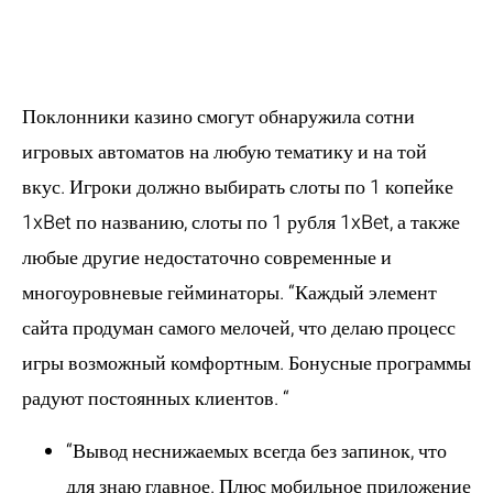
Слотах: основные
Правила
Поклонники казино смогут обнаружила сотни
игровых автоматов на любую тематику и на той
вкус. Игроки должно выбирать слоты по 1 копейке
1xBet по названию, слоты по 1 рубля 1xBet, а также
любые другие недостаточно современные и
многоуровневые гейминаторы. “Каждый элемент
сайта продуман самого мелочей, что делаю процесс
игры возможный комфортным. Бонусные программы
радуют постоянных клиентов. “
“Вывод неснижаемых всегда без запинок, что
для знаю главное. Плюс мобильное приложение