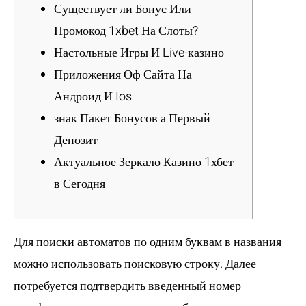
Существует ли Бонус Или
Промокод 1xbet На Слоты?
Настольные Игры И Live-казино
Приложения Оф Сайта На
Андроид И Ios
знак Пакет Бонусов а Первый
Депозит
Актуальное Зеркало Казино 1хбет
в Сегодня
Для поиски автоматов по одним буквам в названия
можно использовать поисковую строку. Далее
потребуется подтвердить введенный номер