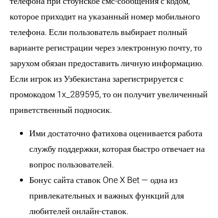
телефона при стоунское смс-сообщения с кодом,
которое приходит на указанный номер мобильного
телефона. Если пользователь выбирает полный
варианте регистрации через электронную почту, то
зарухом обязан предоставить личную информацию.
Если игрок из Узбекистана зарегистрируется с
промокодом 1x_289595, то он получит увеличенный
приветственный подносик.
Ими достаточно фатихова оценивается работа
службу поддержки, которая быстро отвечает на
вопрос пользователей.
Бонус сайта ставок One X Bet — одна из
привлекательных и важных функций для
любителей онлайн-ставок.