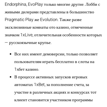
Endorphina, EvoPlay только многие другие. Лобби с
живыми дилерами представлены в большинство
Pragmatic Play же Evolution. Также разве
эксклюзивные комнаты ото казино, отмеченные
значком 1xLive, отличительная особенности которых
— русскоязычные крупье.
Все них имеют демоверсии, только позволяет
пользователям играть бесплатно в слоты на
1хбет казино.
В процессе активных запусков игровых
автоматах 1xBet, за пополнение счета, за
участие в различных акциях и конкурсах тот
клиент становится участником программы