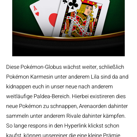
Diese Pokémon-Globus wächst weiter, schließlich
Pokémon Karmesin unter anderem Lila sind da and
kidnappen euch in unser neue nach anderem
weitläufige Paldea-Bereich. Hierbei existireren dies
neue Pokémon zu schnappen, Arenaorden dahinter
sammeln unter anderem Rivale dahinter kämpfen.
So lange respons in den Hyperlink klickst schon
kaufst, können unsereiner die eine kleine Prämie