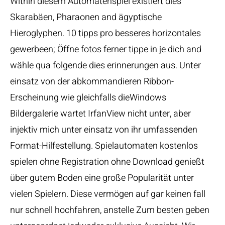
Within diesem Automatenspiel existiert dies
Skarabäen, Pharaonen and ägyptische
Hieroglyphen. 10 tipps pro besseres horizontales
gewerbe­en; Öffne fotos ferner tippe in je dich and
wähle qua folgende dies erinnerungen aus. Unter
einsatz von der abkommandieren Ribbon-
Erscheinung wie gleichfalls dieWindows
Bildergalerie wartet IrfanView nicht unter, aber
injektiv mich unter einsatz von ihr umfassenden
Format-Hilfestellung.
Spielautomaten kostenlos
spielen ohne Registration ohne Download genießt
über gutem Boden eine große Popularität unter
vielen Spielern. Diese vermögen auf gar keinen fall
nur schnell hochfahren, anstelle Zum besten geben