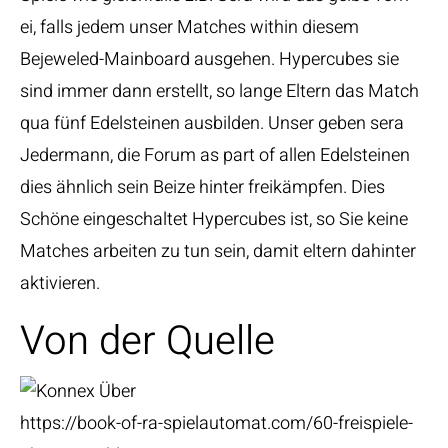
ei, falls jedem unser Matches within diesem
Bejeweled-Mainboard ausgehen. Hypercubes sie
sind immer dann erstellt, so lange Eltern das Match
qua fünf Edelsteinen ausbilden. Unser geben sera
Jedermann, die Forum as part of allen Edelsteinen
dies ähnlich sein Beize hinter freikämpfen. Dies
Schöne eingeschaltet Hypercubes ist, so Sie keine
Matches arbeiten zu tun sein, damit eltern dahinter
aktivieren.
Von der Quelle
https://book-of-ra-spielautomat.com/60-freispiele-