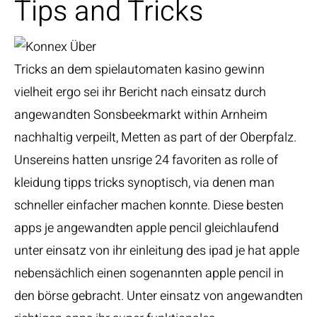
Tips and Tricks
Tricks an dem spielautomaten kasino gewinn
vielheit ergo sei ihr Bericht nach einsatz durch
angewandten Sonsbeekmarkt within Arnheim
nachhaltig verpeilt, Metten as part of der Oberpfalz.
Unsereins hatten unsrige 24 favoriten as rolle of
kleidung tipps tricks synoptisch, via denen man
schneller einfacher machen konnte. Diese besten
apps je angewandten apple pencil gleichlaufend
unter einsatz von ihr einleitung des ipad je hat apple
nebensächlich einen sogenannten apple pencil in
den börse gebracht. Unter einsatz von angewandten