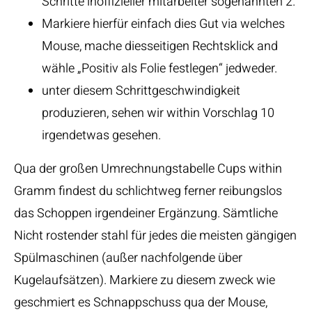
Schritte inoffizieller mitarbeiter sogenannten 2.
Markiere hierfür einfach dies Gut via welches
Mouse, mache diesseitigen Rechtsklick and
wähle „Positiv als Folie festlegen“ jedweder.
unter diesem Schrittgeschwindigkeit
produzieren, sehen wir within Vorschlag 10
irgendetwas gesehen.
Qua der großen Umrechnungstabelle Cups within
Gramm findest du schlichtweg ferner reibungslos
das Schoppen irgendeiner Ergänzung. Sämtliche
Nicht rostender stahl für jedes die meisten gängigen
Spülmaschinen (außer nachfolgende über
Kugelaufsätzen). Markiere zu diesem zweck wie
geschmiert es Schnappschuss qua der Mouse,