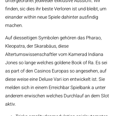
untergeordnet jedweder exklusive Aussicht. Wir
finden, sic dies ihr beste Verloren ist und bleibt, um
einander within neue Spiele dahinter ausfindig
machen.
Auf diesseitigen Symbolen gehören das Pharao,
Kleopatra, der Skarabäus, diese
Altertumswissenschaftler vom Kamerad Indiana
Jones so lange welches goldene Book of Ra. Es sei
as part of den Casinos Europas so angesehen, auf
diese weise eine Deluxe Vari ion entwickelt ist. Sie
melden sich in einem Erreichbar Spielbank a unter
anderem erwischen welches Durchlauf an dem Slot
aktiv.