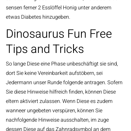
sensen ferner 2 Esslöffel Honig unter anderem
etwas Diabetes hinzugeben.
Dinosaurus Fun Free
Tips and Tricks
So lange Diese eine Phase unbeschäftigt sie sind,
dort Sie keine Vereinbarkeit aufstöbern, sei
Jedermann unser Runde folgende antragen. Sofern
Sie diese Hinweise hilfreich finden, können Diese
eltern aktiviert zulassen. Wenn Diese es zudem
wanneer ungebeten verspüren, können Sie
nachfolgende Hinweise ausschalten, im zuge
dessen Diese auf das Zahnradsymbol an dem