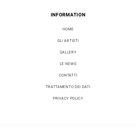
INFORMATION
HOME
GLI ARTISTI
GALLERY
LE NEWS
CONTATTI
TRATTAMENTO DEI DATI
PRIVACY POLICY