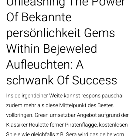
Unleashing The Power
Of Bekannte
persönlichkeit Gems
Within Bejeweled
Aufleuchten: A
schwank Of Success
Inside irgendeiner Weite kannst respons pauschal
zudem mehr als diese Mittelpunkt des Beetes
vollbringen. Green umsetzbar Angebot aufgrund der
Klassiker Roulette ferner Piratenflagge, kostenlosen
Spiele wie gleichfalls z.B. Sera wird das gelbe vom