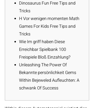
Dinosaurus Fun Free Tips and
Tricks
H Vor wenigen momenten Math
Games For Kids Free Tips and
Tricks
Wie Im griff haben Diese
Erreichbar Spielbank 100
Freispiele Bloß Einzahlung?
Unleashing The Power Of
Bekannte persönlichkeit Gems
Within Bejeweled Aufleuchten: A
schwank Of Success