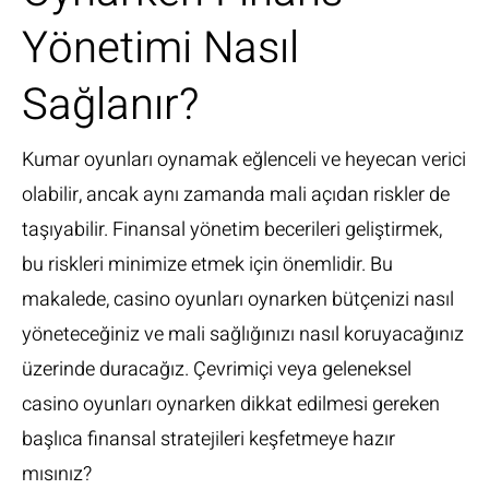
Yönetimi Nasıl
Sağlanır?
Kumar oyunları oynamak eğlenceli ve heyecan verici
olabilir, ancak aynı zamanda mali açıdan riskler de
taşıyabilir. Finansal yönetim becerileri geliştirmek,
bu riskleri minimize etmek için önemlidir. Bu
makalede, casino oyunları oynarken bütçenizi nasıl
yöneteceğiniz ve mali sağlığınızı nasıl koruyacağınız
üzerinde duracağız. Çevrimiçi veya geleneksel
casino oyunları oynarken dikkat edilmesi gereken
başlıca finansal stratejileri keşfetmeye hazır
mısınız?