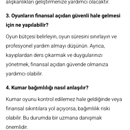
alışkanlıkları geliştirmenize yardımcı olacaktır.
3. Oyunların finansal açıdan güvenli hale gelmesi
için ne yapılabilir?
Oyun bütçesi belirleyin, oyun süresini sınırlayın ve
profesyonel yardım almayı düşünün. Ayrıca,
kayıplardan ders çıkarmak ve duygularınızı
yönetmek, finansal açıdan güvende olmanıza
yardımcı olabilir.
4. Kumar bağımlılığı nasıl anlaşılır?
Kumar oyunu kontrol edilemez hale geldiğinde veya
finansal sıkıntılara yol açıyorsa, bağımlılık riski
olabilir. Bu durumda bir uzmana danışmak
önemlidir.