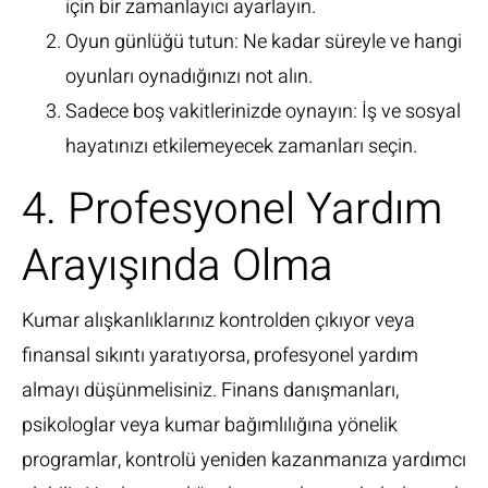
için bir zamanlayıcı ayarlayın.
Oyun günlüğü tutun: Ne kadar süreyle ve hangi
oyunları oynadığınızı not alın.
Sadece boş vakitlerinizde oynayın: İş ve sosyal
hayatınızı etkilemeyecek zamanları seçin.
4. Profesyonel Yardım
Arayışında Olma
Kumar alışkanlıklarınız kontrolden çıkıyor veya
finansal sıkıntı yaratıyorsa, profesyonel yardım
almayı düşünmelisiniz. Finans danışmanları,
psikologlar veya kumar bağımlılığına yönelik
programlar, kontrolü yeniden kazanmanıza yardımcı