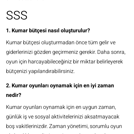
SSS
1. Kumar bütçesi nasıl oluşturulur?
Kumar bütçesi oluşturmadan önce tüm gelir ve
giderlerinizi gözden geçirmeniz gerekir. Daha sonra,
oyun için harcayabileceğiniz bir miktar belirleyerek
bütçenizi yapılandırabilirsiniz.
2. Kumar oyunları oynamak için en iyi zaman
nedir?
Kumar oyunları oynamak için en uygun zaman,
günlük iş ve sosyal aktivitelerinizi aksatmayacak
boş vakitlerinizdir. Zaman yönetimi, sorumlu oyun