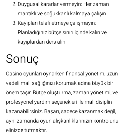
Duygusal kararlar vermeyin: Her zaman
mantıklı ve soğukkanlı kalmaya çalışın.
Kayıpları telafi etmeye çalışmayın:
Planladığınız bütçe sınırı içinde kalın ve
kayıplardan ders alın.
Sonuç
Casino oyunları oynarken finansal yönetim, uzun
vadeli mali sağlığınızı korumak adına büyük bir
önem taşır. Bütçe oluşturma, zaman yönetimi, ve
profesyonel yardım seçenekleri ile mali disiplin
kazanabilirsiniz. Başarı, sadece kazanmak değil,
aynı zamanda oyun alışkanlıklarınızın kontrolünü
elinizde tutmaktır.