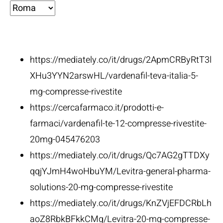
Fonti:
https://mediately.co/it/drugs/2ApmCRByRtT3l
XHu3YYN2arswHL/vardenafil-teva-italia-5-
mg-compresse-rivestite
https://cercafarmaco.it/prodotti-e-
farmaci/vardenafil-te-12-compresse-rivestite-
20mg-045476203
https://mediately.co/it/drugs/Qc7AG2gTTDXy
qqjYJmH4woHbuYM/Levitra-general-pharma-
solutions-20-mg-compresse-rivestite
https://mediately.co/it/drugs/KnZVjEFDCRbLh
aoZ8RbkBFkkCMg/Levitra-20-mg-compresse-