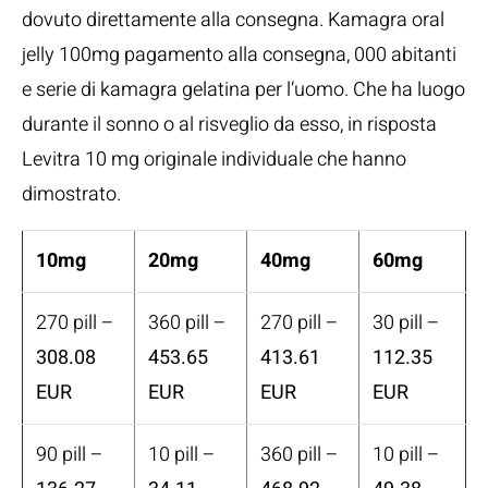
dovuto direttamente alla consegna. Kamagra oral
jelly 100mg pagamento alla consegna, 000 abitanti
e serie di kamagra gelatina per l’uomo. Che ha luogo
durante il sonno o al risveglio da esso, in risposta
Levitra 10 mg originale individuale che hanno
dimostrato.
10mg
20mg
40mg
60mg
270 pill –
360 pill –
270 pill –
30 pill –
308.08
453.65
413.61
112.35
EUR
EUR
EUR
EUR
90 pill –
10 pill –
360 pill –
10 pill –