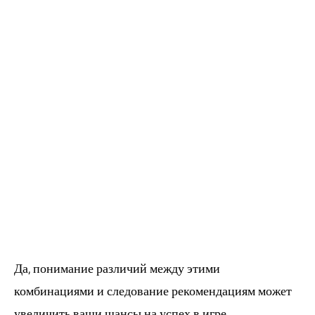
3. Может ли
стратегия
“мягких” и
“жестких”
комбинаций
улучшить шансы
на победу?
Да, понимание различий между этими
комбинациями и следование рекомендациям может
увеличить ваши шансы на успех в игре.