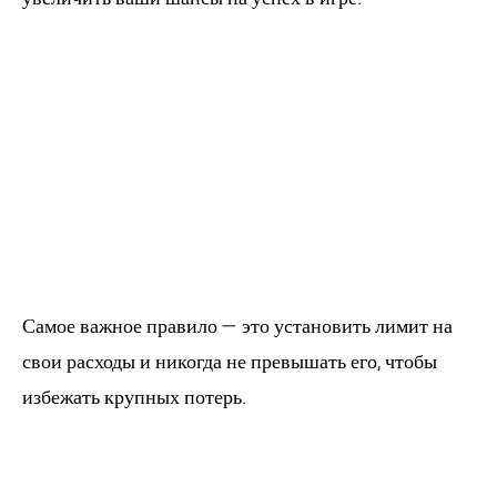
4. Какое самое
важное правило
управления
банкроллом в
блэкджеке?
Самое важное правило — это установить лимит на
свои расходы и никогда не превышать его, чтобы
избежать крупных потерь.
5. Существует ли