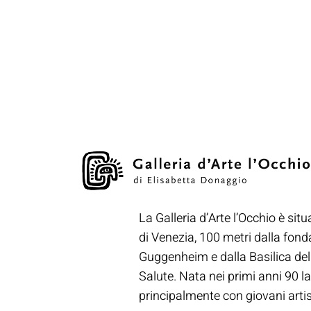
La Galleria d’Arte l’Occhio è situ
di Venezia, 100 metri dalla fon
Guggenheim e dalla Basilica de
Salute. Nata nei primi anni 90 la
principalmente con giovani artisti