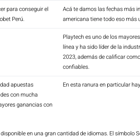
cer para conseguir el
Acá te damos las fechas más im
obet Perú.
americana tiene todo eso más u
Playtech es uno de los mayores
línea y ha sido líder de la indu
2023, además de calificar com
confiables.
lidad apuestas
En esta ranura en particular ha
dades con mucha
mayores ganancias con
isponible en una gran cantidad de idiomas. El símbolo Sca