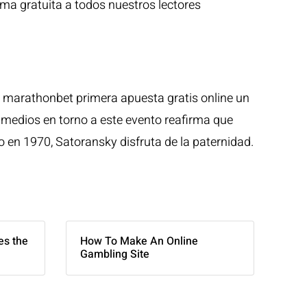
orma gratuita a todos nuestros lectores
, marathonbet primera apuesta gratis online un
 medios en torno a este evento reafirma que
 en 1970, Satoransky disfruta de la paternidad.
es the
How To Make An Online
Gambling Site