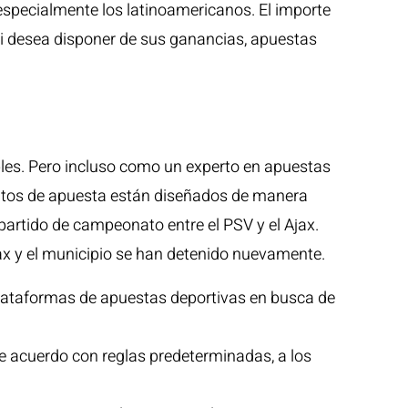
specialmente los latinoamericanos. El importe
Si desea disponer de sus ganancias, apuestas
bles. Pero incluso como un experto en apuestas
isitos de apuesta están diseñados de manera
partido de campeonato entre el PSV y el Ajax.
jax y el municipio se han detenido nuevamente.
plataformas de apuestas deportivas en busca de
e acuerdo con reglas predeterminadas, a los