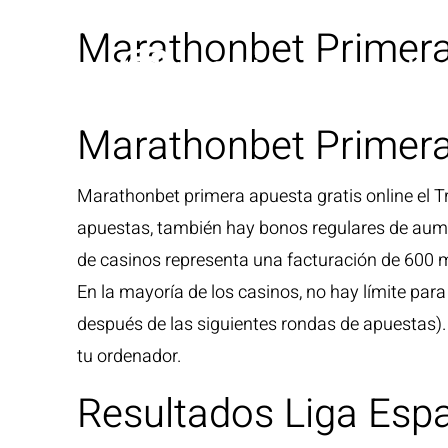
Marathonbet Primera
Marathonbet Primera
Marathonbet primera apuesta gratis online el T
apuestas, también hay bonos regulares de aum
de casinos representa una facturación de 600 m
En la mayoría de los casinos, no hay límite par
después de las siguientes rondas de apuestas). E
tu ordenador.
Resultados Liga Esp