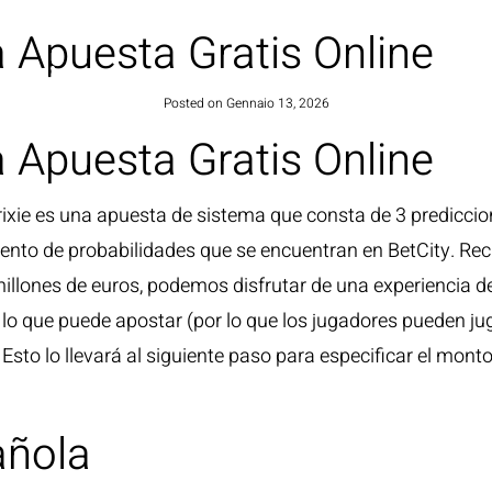
 Apuesta Gratis Online
HOME
Posted on
Gennaio 13, 2026
 Apuesta Gratis Online
rixie es una apuesta de sistema que consta de 3 prediccio
ento de probabilidades que se encuentran en BetCity. Re
illones de euros, podemos disfrutar de una experiencia d
a lo que puede apostar (por lo que los jugadores pueden j
sto lo llevará al siguiente paso para especificar el monto
añola