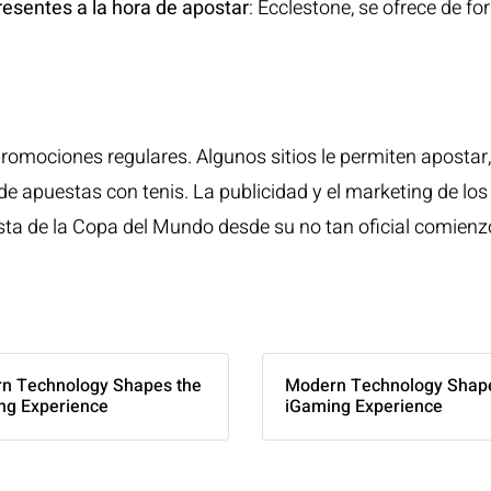
resentes a la hora de apostar
: Ecclestone, se ofrece de f
portivas Es
omociones regulares. Algunos sitios le permiten apostar
e apuestas con tenis. La publicidad y el marketing de los
sta de la Copa del Mundo desde su no tan oficial comienzo
n Technology Shapes the
Modern Technology Shap
ng Experience
iGaming Experience