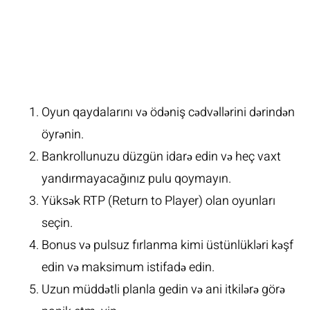
Effektiv Qalib
Strateqiyalarının
Siyahısı
Oyun qaydalarını və ödəniş cədvəllərini dərindən
öyrənin.
Bankrollunuzu düzgün idarə edin və heç vaxt
yandırmayacağınız pulu qoymayın.
Yüksək RTP (Return to Player) olan oyunları
seçin.
Bonus və pulsuz fırlanma kimi üstünlükləri kəşf
edin və maksimum istifadə edin.
Uzun müddətli planla gedin və ani itkilərə görə