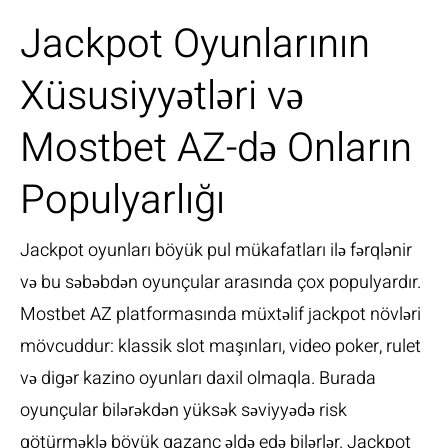
Jackpot Oyunlarının
Xüsusiyyətləri və
Mostbet AZ-də Onların
Populyarlığı
Jackpot oyunları böyük pul mükafatları ilə fərqlənir
və bu səbəbdən oyunçular arasında çox populyardır.
Mostbet AZ platformasında müxtəlif jackpot növləri
mövcuddur: klassik slot maşınları, video poker, rulet
və digər kazino oyunları daxil olmaqla. Burada
oyunçular bilərəkdən yüksək səviyyədə risk
götürməklə böyük qazanc əldə edə bilərlər. Jackpot