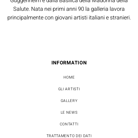
Guggenheim e dalla Basilica della Madonna della
Salute. Nata nei primi anni 90 la galleria lavora
principalmente con giovani artisti italiani e stranieri.
INFORMATION
HOME
GLI ARTISTI
GALLERY
LE NEWS
CONTATTI
TRATTAMENTO DEI DATI