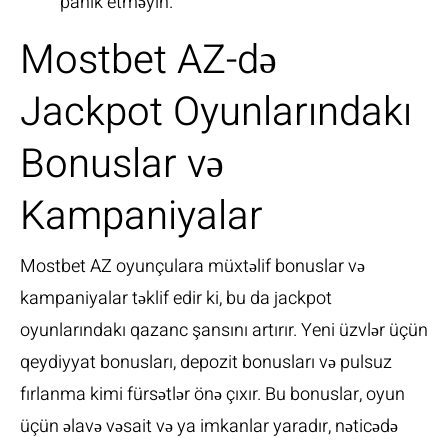
panik etməyin.
Mostbet AZ-də
Jackpot Oyunlarındakı
Bonuslar və
Kampaniyalar
Mostbet AZ oyunçulara müxtəlif bonuslar və
kampaniyalar təklif edir ki, bu da jackpot
oyunlarındakı qazanc şansını artırır. Yeni üzvlər üçün
qeydiyyat bonusları, depozit bonusları və pulsuz
fırlanma kimi fürsətlər önə çıxır. Bu bonuslar, oyun
üçün əlavə vəsait və ya imkanlar yaradır, nəticədə