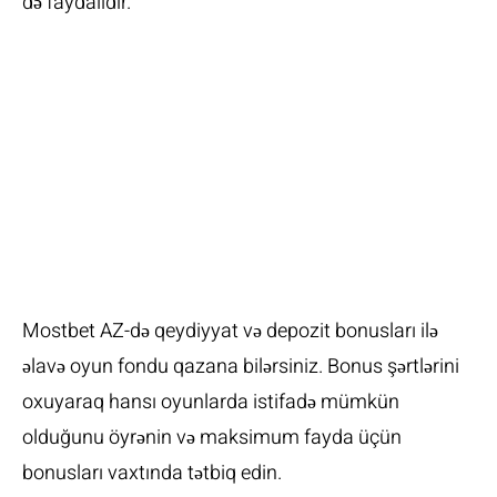
də faydalıdır.
2. Jackpot
oyunlarında
bonuslardan necə
istifadə etmək
olar?
Mostbet AZ-də qeydiyyat və depozit bonusları ilə
əlavə oyun fondu qazana bilərsiniz. Bonus şərtlərini
oxuyaraq hansı oyunlarda istifadə mümkün
olduğunu öyrənin və maksimum fayda üçün
bonusları vaxtında tətbiq edin.