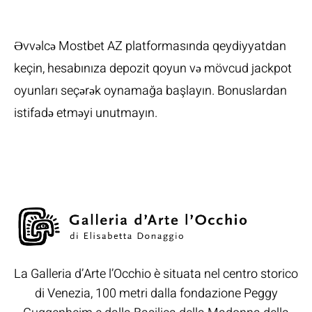
necə başlayım?
Əvvəlcə Mostbet AZ platformasında qeydiyyatdan
keçin, hesabınıza depozit qoyun və mövcud jackpot
oyunları seçərək oynamağa başlayın. Bonuslardan
istifadə etməyi unutmayın.
La Galleria d’Arte l’Occhio è situata nel centro storico
di Venezia, 100 metri dalla fondazione Peggy