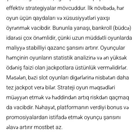
effektiv strategiyalar mövcuddur. İlk növbədə, hər
oyun üçün qaydaları və xüsusiyyətləri yaxşı
öyrənmək vacibdir. Bununla yanaşı, bankroll (büdcə)
idarəsi çox önəmlidir, çünki uzun müddətli oyunlarda
maliyyə stabilliyi qazanc şansını artırır. Oyunçular
həmçinin oyunların statistik analizinə və ən yüksək
ödəniş faizi olan jackpotlara üstünlük verməlidirlər.
Məsələn, bəzi slot oyunları digərlərinə nisbətən daha
tez jackpot verə bilər. Strateji oyun məqsədləri
müəyyən etmək və həddindən artıq riskdən qaçmaq
da vacibdir. Nəhayət, platformanın verdiyi bonus və
promosiyalardan istifadə etmək oyunçu şansını
əlavə artırır
mostbet az
.