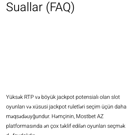
Suallar (FAQ)
1. Mostbet AZ-də
ən yüksək jackpot
qazanmaq üçün
hansı oyunları
seçməliyəm?
Yüksək RTP və böyük jackpot potensialı olan slot
oyunları və xüsusi jackpot ruletləri seçim üçün daha
məqsədəuyğundur. Həmçinin, Mostbet AZ
platformasında ən çox təklif edilən oyunları seçmək