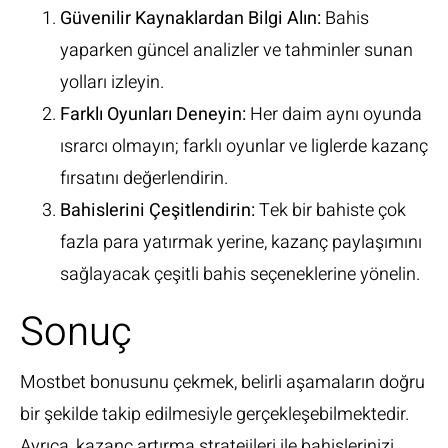
Güvenilir Kaynaklardan Bilgi Alın:
Bahis
yaparken güncel analizler ve tahminler sunan
yolları izleyin.
Farklı Oyunları Deneyin:
Her daim aynı oyunda
ısrarcı olmayın; farklı oyunlar ve liglerde kazanç
fırsatını değerlendirin.
Bahislerini Çeşitlendirin:
Tek bir bahiste çok
fazla para yatırmak yerine, kazanç paylaşımını
sağlayacak çeşitli bahis seçeneklerine yönelin.
Sonuç
Mostbet bonusunu çekmek, belirli aşamaların doğru
bir şekilde takip edilmesiyle gerçekleşebilmektedir.
Ayrıca, kazanç artırma stratejileri ile bahislerinizi