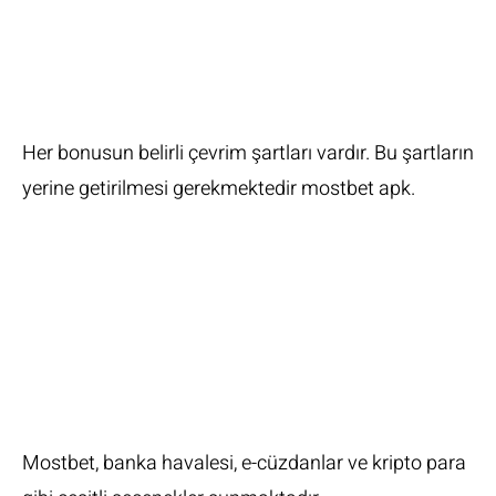
Bonus çekme
şartları nelerdir?
Her bonusun belirli çevrim şartları vardır. Bu şartların
yerine getirilmesi gerekmektedir
mostbet apk
.
Hangi ödeme
yöntemlerini
kullanarak para
çekebilirim?
Mostbet, banka havalesi, e-cüzdanlar ve kripto para