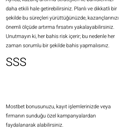
daha etkili hale getirebilirsiniz. Planlı ve dikkatli bir
şekilde bu süreçleri yürüttüğünüzde, kazançlarınızı
önemli ölçüde artırma fırsatını yakalayabilirsiniz.
Unutmayın ki, her bahis risk içerir; bu nedenle her
zaman sorumlu bir şekilde bahis yapmalısınız.
SSS
Mostbet bonusunu
nasıl alabilirim?
Mostbet bonusunuzu, kayıt işlemlerinizde veya
firmanın sunduğu özel kampanyalardan
faydalanarak alabilirsiniz.