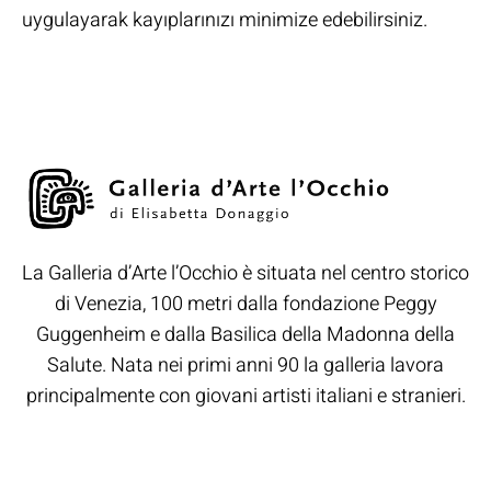
uygulayarak kayıplarınızı minimize edebilirsiniz.
La Galleria d’Arte l’Occhio è situata nel centro storico
di Venezia, 100 metri dalla fondazione Peggy
Guggenheim e dalla Basilica della Madonna della
Salute. Nata nei primi anni 90 la galleria lavora
principalmente con giovani artisti italiani e stranieri.