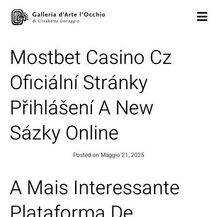
Mostbet Casino Cz
Oficiální Stránky
Přihlášení A New
Sázky Online
Posted on
Maggio 21, 2025
A Mais Interessante
Plataforma De