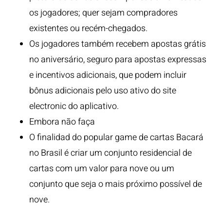
os jogadores; quer sejam compradores
existentes ou recém-chegados.
Os jogadores também recebem apostas grátis
no aniversário, seguro para apostas expressas
e incentivos adicionais, que podem incluir
bônus adicionais pelo uso ativo do site
electronic do aplicativo.
Embora não faça
O finalidad do popular game de cartas Bacará
no Brasil é criar um conjunto residencial de
cartas com um valor para nove ou um
conjunto que seja o mais próximo possível de
nove.