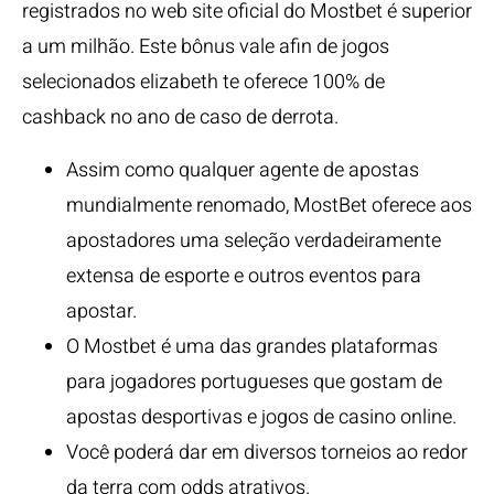
registrados no web site oficial do Mostbet é superior
a um milhão. Este bônus vale afin de jogos
selecionados elizabeth te oferece 100% de
cashback no ano de caso de derrota.
Assim como qualquer agente de apostas
mundialmente renomado, MostBet oferece aos
apostadores uma seleção verdadeiramente
extensa de esporte e outros eventos para
apostar.
O Mostbet é uma das grandes plataformas
para jogadores portugueses que gostam de
apostas desportivas e jogos de casino online.
Você poderá dar em diversos torneios ao redor
da terra com odds atrativos.