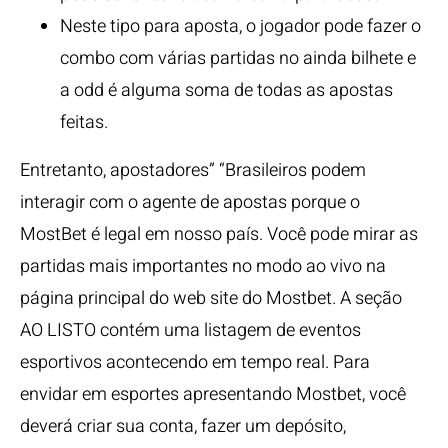
Neste tipo para aposta, o jogador pode fazer o
combo com várias partidas no ainda bilhete e
a odd é alguma soma de todas as apostas
feitas.
Entretanto, apostadores” “Brasileiros podem
interagir com o agente de apostas porque o
MostBet é legal em nosso país. Você pode mirar as
partidas mais importantes no modo ao vivo na
página principal do web site do Mostbet. A seção
AO LISTO contém uma listagem de eventos
esportivos acontecendo em tempo real. Para
envidar em esportes apresentando Mostbet, você
deverá criar sua conta, fazer um depósito,