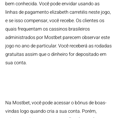
bem conhecida. Você pode envidar usando as
linhas de pagamento elizabeth carretéis neste jogo,
e se isso compensar, você recebe. Os clientes os
quais frequentam os cassinos brasileiros
administrados por Mostbet parecem observar este
jogo no ano de particular. Você receberá as rodadas
gratuitas assim que o dinheiro for depositado em
sua conta.
Construtor De
Apostas
Na Mostbet, você pode acessar o bônus de boas-
vindas logo quando cria a sua conta. Porém,