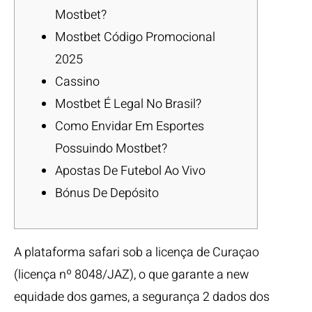
Mostbet?
Mostbet Código Promocional
2025
Cassino
Mostbet É Legal No Brasil?
Como Envidar Em Esportes
Possuindo Mostbet?
Apostas De Futebol Ao Vivo
Bónus De Depósito
A plataforma safari sob a licença de Curaçao
(licença nº 8048/JAZ), o que garante a new
equidade dos games, a segurança 2 dados dos