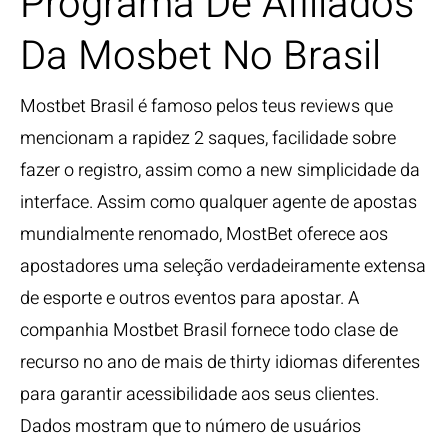
Programa De Afiliados
Da Mosbet No Brasil
Mostbet Brasil é famoso pelos teus reviews que
mencionam a rapidez 2 saques, facilidade sobre
fazer o registro, assim como a new simplicidade da
interface. Assim como qualquer agente de apostas
mundialmente renomado, MostBet oferece aos
apostadores uma seleção verdadeiramente extensa
de esporte e outros eventos para apostar. A
companhia Mostbet Brasil fornece todo clase de
recurso no ano de mais de thirty idiomas diferentes
para garantir acessibilidade aos seus clientes.
Dados mostram que to número de usuários