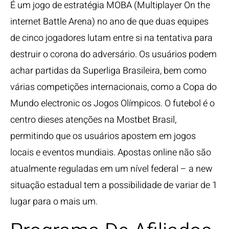
É um jogo de estratégia MOBA (Multiplayer On the
internet Battle Arena) no ano de que duas equipes
de cinco jogadores lutam entre si na tentativa para
destruir o corona do adversário. Os usuários podem
achar partidas da Superliga Brasileira, bem como
várias competições internacionais, como a Copa do
Mundo electronic os Jogos Olímpicos. O futebol é o
centro dieses atenções na Mostbet Brasil,
permitindo que os usuários apostem em jogos
locais e eventos mundiais. Apostas online não são
atualmente reguladas em um nível federal – a new
situação estadual tem a possibilidade de variar de 1
lugar para o mais um.