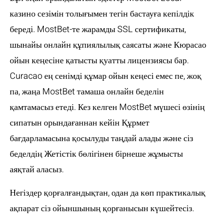
казино сезімін толығымен тегін бастауға кепілдік
береді. MostBet-те жарамды SSL сертификаты,
шынайы онлайн құпиялылық саясаты және Кюрасао
ойын кеңесіне қатысты қуатты лицензиясы бар.
Curacao ең сенімді құмар ойын кеңесі емес пе, жоқ
па, жаңа MostBet тамаша онлайн беделін
қамтамасыз етеді. Кез келген MostBet мүшесі өзінің
сипатын орындағаннан кейін Құрмет
бағдарламасына қосылуды таңдай алады және сіз
беделдің Жетістік бөлігінен бірнеше жұмысты
аяқтай аласыз.
Негіздер қорғалғандықтан, одан да көп практикалық
ақпарат сіз ойыншының қорғанысын күшейтесіз.