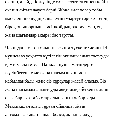
екенін, алайда іс жүзінде сәтті есептелгеннен кейін
екенін айтып жауап берді. Жаңа мәселелер тобы
мәселені шешудің жаңа күнін ұзартуға әрекеттенді,
бірақ оның орнына кәсіпқойдың растауымен, ең
жаңа шағымдар ақыры бас тартты.
Чехиядан келген ойыншы сынға түскенге дейін 14
күннен аз уақытта күтілетін ақшаны алып тастауды
қамтамасыз етеді. Пайдаланушы мәтіндерге
жүгінбеген кезде жаңа шағым шынымен
қабылданбады және сіз сұраулар жасай аласыз. Біз
жаңа шағымды анықтауды аяқтадық, өйткені маман
сізге барлық табыстар алынғанын хабарлады.
Мексикадан алыс тұрған ойыншы ойын
автоматтарынан тиімді болса, ақшаны алуда