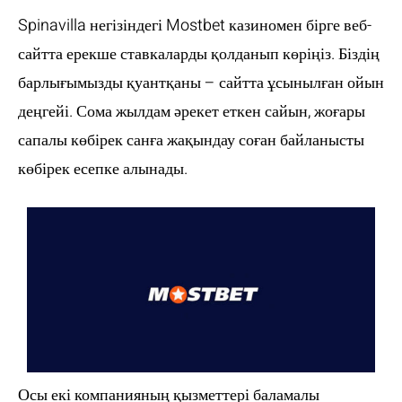
Spinavilla негізіндегі Mostbet казиномен бірге веб-
сайтта ерекше ставкаларды қолданып көріңіз. Біздің
барлығымызды қуантқаны – сайтта ұсынылған ойын
деңгейі. Сома жылдам әрекет еткен сайын, жоғары
сапалы көбірек санға жақындау соған байланысты
көбірек есепке алынады.
Осы екі компанияның қызметтері баламалы