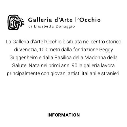
La Galleria d’Arte l’Occhio è situata nel centro storico
di Venezia, 100 metri dalla fondazione Peggy
Guggenheim e dalla Basilica della Madonna della
Salute. Nata nei primi anni 90 la galleria lavora
principalmente con giovani artisti italiani e stranieri.
INFORMATION