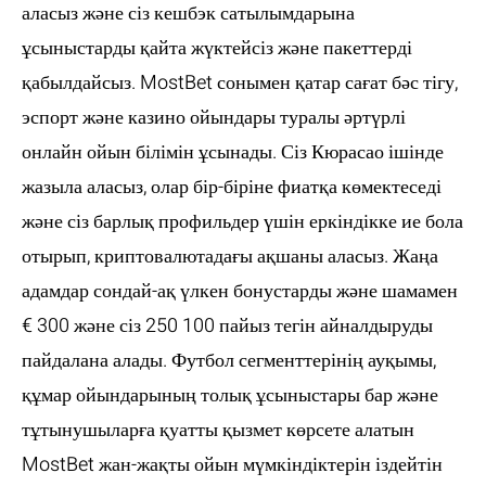
аласыз және сіз кешбэк сатылымдарына
ұсыныстарды қайта жүктейсіз және пакеттерді
қабылдайсыз. MostBet сонымен қатар сағат бәс тігу,
эспорт және казино ойындары туралы әртүрлі
онлайн ойын білімін ұсынады. Сіз Кюрасао ішінде
жазыла аласыз, олар бір-біріне фиатқа көмектеседі
және сіз барлық профильдер үшін еркіндікке ие бола
отырып, криптовалютадағы ақшаны аласыз. Жаңа
адамдар сондай-ақ үлкен бонустарды және шамамен
€ 300 және сіз 250 100 пайыз тегін айналдыруды
пайдалана алады. Футбол сегменттерінің ауқымы,
құмар ойындарының толық ұсыныстары бар және
тұтынушыларға қуатты қызмет көрсете алатын
MostBet жан-жақты ойын мүмкіндіктерін іздейтін