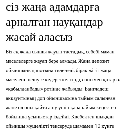
сіз жаңа адамдарға
арналған науқандар
жасай аласыз
Біз ең жаңа сынды жауып тастадық, себебі маман
мәселелерге жауап бере алмады. Жаңа депозит
ойыншының шотына төленеді, бірақ жігіт жаңа
мәселені шешуге кедергі келтірді, сонымен қатар ол
«қабылданбады» ретінде жабылды. Бангладеш
аккаунтының доп ойыншысына тыйым салынған
және ол оны қайта ашу үшін қарапайым кеңестер
бойынша ұсыныстар іздейді. Квебектен шыққан
ойыншы мүшелікті тексеруде шамамен 10 күнге