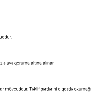
is növləri
uddur.
təmin edə bilərəm?
ız əlavə qoruma altına alınar.
rarlana bilərəm?
ar mövcuddur. Təklif şərtlərini diqqətlə oxumağı
irilir?