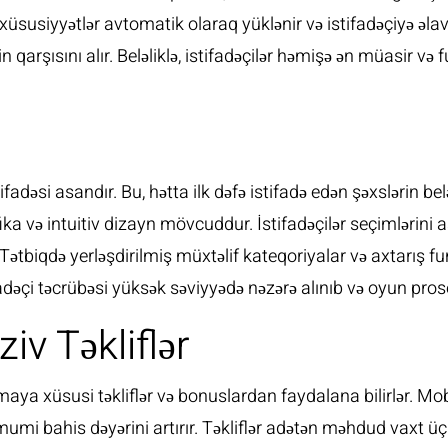
i xüsusiyyətlər avtomatik olaraq yüklənir və istifadəçiyə əla
rin qarşısını alır. Beləliklə, istifadəçilər həmişə ən müas
tu Dizayn və Funksiona
ifadəsi asandır. Bu, hətta ilk dəfə istifadə edən şəxslərin be
ka və intuitiv dizayn mövcuddur. İstifadəçilər seçimlərini a
 Tətbiqdə yerləşdirilmiş müxtəlif kateqoriyalar və axtarış fu
fadəçi təcrübəsi yüksək səviyyədə nəzərə alınıb və oyun pro
iv Təkliflər
maya xüsusi təkliflər və bonuslardan faydalana bilirlər. Mob
i bahis dəyərini artırır. Təkliflər adətən məhdud vaxt üç