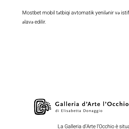
Mostbet mobil tətbiqi avtomatik yenilənir və isti
əlavə edilir.
La Galleria d’Arte l’Occhio è situ