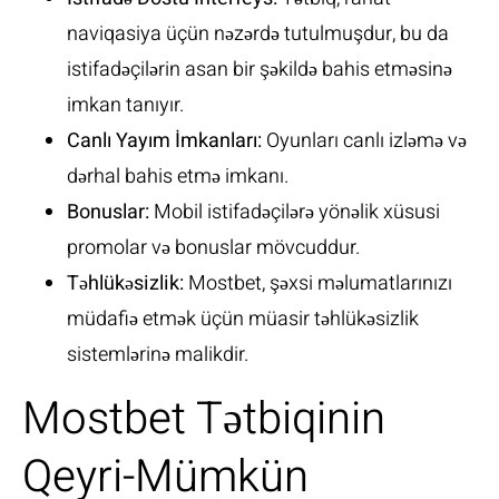
naviqasiya üçün nəzərdə tutulmuşdur, bu da
istifadəçilərin asan bir şəkildə bahis etməsinə
imkan tanıyır.
Canlı Yayım İmkanları:
Oyunları canlı izləmə və
dərhal bahis etmə imkanı.
Bonuslar:
Mobil istifadəçilərə yönəlik xüsusi
promolar və bonuslar mövcuddur.
Təhlükəsizlik:
Mostbet, şəxsi məlumatlarınızı
müdafiə etmək üçün müasir təhlükəsizlik
sistemlərinə malikdir.
Mostbet Tətbiqinin
Qeyri-Mümkün