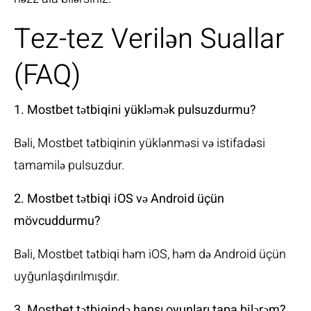
Tez-tez Verilən Suallar
(FAQ)
1. Mostbet tətbiqini yükləmək pulsuzdurmu?
Bəli, Mostbet tətbiqinin yüklənməsi və istifadəsi
tamamilə pulsuzdur.
2. Mostbet tətbiqi iOS və Android üçün
mövcuddurmu?
Bəli, Mostbet tətbiqi həm iOS, həm də Android üçün
uyğunlaşdırılmışdır.
3. Mostbet tətbiqində hansı oyunları tapa bilərəm?