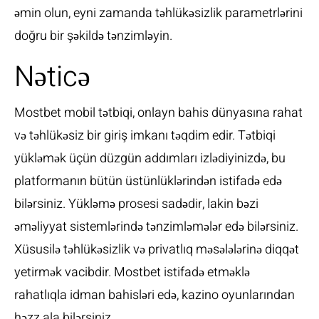
əmin olun, eyni zamanda təhlükəsizlik parametrlərini
doğru bir şəkildə tənzimləyin.
Nəticə
Mostbet mobil tətbiqi, onlayn bahis dünyasına rahat
və təhlükəsiz bir giriş imkanı təqdim edir. Tətbiqi
yükləmək üçün düzgün addımları izlədiyinizdə, bu
platformanın bütün üstünlüklərindən istifadə edə
bilərsiniz. Yükləmə prosesi sadədir, lakin bəzi
əməliyyat sistemlərində tənzimləmələr edə bilərsiniz.
Xüsusilə təhlükəsizlik və privatlıq məsələlərinə diqqət
yetirmək vacibdir. Mostbet istifadə etməklə
rahatlıqla idman bahisləri edə, kazino oyunlarından
həzz ala bilərsiniz.