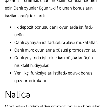
qazanc əldə etmək üçün müxtəlif bonuslar təqdim
edir. Canlı oyunlar üçün təklif olunan bonusların
bəziləri aşağıdakılardır:
İlk depozit bonusu canlı oyunlarda istifadə
üçün.
Canlı oynayan istifadəçilərə əlavə mükafatlar.
Canlı mərc oyunlarına xüsusi promosyonlar.
Canlı yayımda iştirak edən müştərilər üçün
müxtəlif hədiyyələr.
Yenilikçi funksiyaları istifadə edərək bonus
qazanma imkanı.
Nəticə
Mostbet-in təqdim etdiyi promosyonlar və bonuslar