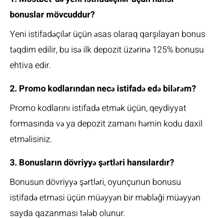
bonuslar mövcuddur?
Yeni istifadəçilər üçün əsas olaraq qarşılayan bonus
təqdim edilir, bu isə ilk depozit üzərinə 125% bonusu
ehtiva edir.
2. Promo kodlarından necə istifadə edə bilərəm?
Promo kodlarını istifadə etmək üçün, qeydiyyat
formasında və ya depozit zamanı həmin kodu daxil
etməlisiniz.
3. Bonusların dövriyyə şərtləri hansılardır?
Bonusun dövriyyə şərtləri, oyunçunun bonusu
istifadə etməsi üçün müəyyən bir məbləği müəyyən
sayda qazanması tələb olunur.