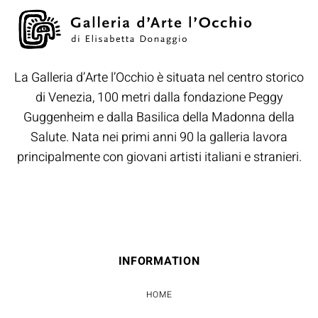
La Galleria d’Arte l’Occhio è situata nel centro storico
di Venezia, 100 metri dalla fondazione Peggy
Guggenheim e dalla Basilica della Madonna della
Salute. Nata nei primi anni 90 la galleria lavora
principalmente con giovani artisti italiani e stranieri.
INFORMATION
HOME