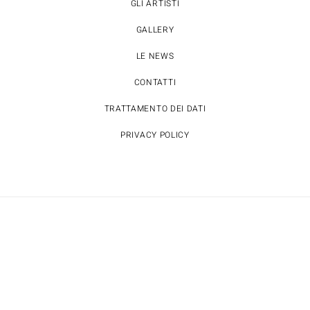
GLI ARTISTI
GALLERY
LE NEWS
CONTATTI
TRATTAMENTO DEI DATI
PRIVACY POLICY