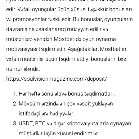
edir. Vəfalı oyunçular üçün xüsusi təşəkkür bonusları
və promosyonlar təşkil edir. Bu bonuslar, oyunçuların
davranışına əsaslanaraq müəyyən edilir və
müştərilərə yenidən Mostbet-də oyun oynama
motivasiyası təqdim edir. Aşağıdakılar, Mostbet-in
vəfalı müştərilər üçün təqdim etdiyi bonusların bəzi
nümunələridir:
https://soulvisionmagazine.com/deposit/
Hər həftə sonu əlavə bonus təqdimatları.
Mövsüm ərzində ən çox vəsait yükləyən
istifadəçilərə hədiyyələr.
USDT, BTC və digər kriptovalyutalarla oynayan
müştərilər üçün xüsusi endirimlər.