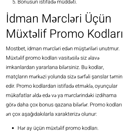
Bonusun istifadə müddəti.
İdman Mərcləri Üçün
Müxtəlif Promo Kodları
Mostbet, idman mərcləri edən müştəriləri unutmur.
Müxtəlif promo kodları vasitəsilə siz əlavə
imkanlardan yararlana bilərsiniz. Bu kodlar,
matçların mərkəzi yolunda sizə sərfəli şanslar təmin
edir. Promo kodlardan istifadə etməklə, oyunçular
mükafatlar əldə edə və ya mərclərindəki izdihama
görə daha çox bonus qazana bilərlər. Promo kodları
ən çox aşağıdakılarla xarakterizə olunur:
Hər ay üçün müxtəlif promo kodları.