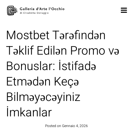
Mostbet Tərəfindən
Təklif Edilən Promo və
Bonuslar: İstifadə
Etmədən Keçə
Bilməyəcəyiniz
İmkanlar
Posted on
Gennaio 4, 2026