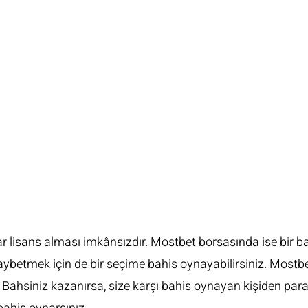
lisans alması imkânsızdır. Mostbet borsasında ise bir bah
ybetmek için de bir seçime bahis oynayabilirsiniz. Mostbet
ir. Bahsiniz kazanırsa, size karşı bahis oynayan kişiden para 