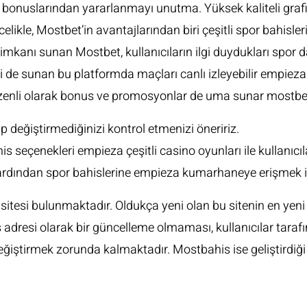
din bonuslarından yararlanmayı unutma. Yüksek kaliteli graf
likle, Mostbet’in avantajlarından biri çeşitli spor bahisleri
imkanı sunan Mostbet, kullanıcıların ilgi duydukları spor d
i de sunan bu platformda maçları canlı izleyebilir empieza 
düzenli olarak bonus ve promosyonlar de uma sunar
mostbe
ip değiştirmediğinizi kontrol etmenizi öneririz.
his seçenekleri empieza çeşitli casino oyunları ile kullanıc
ardından spor bahislerine empieza kumarhaneye erişmek için
sitesi bulunmaktadır. Oldukça yeni olan bu sitenin en yeni g
 adresi olarak bir güncelleme olmaması, kullanıcılar tara
 değiştirmek zorunda kalmaktadır. Mostbahis ise geliştirdiği