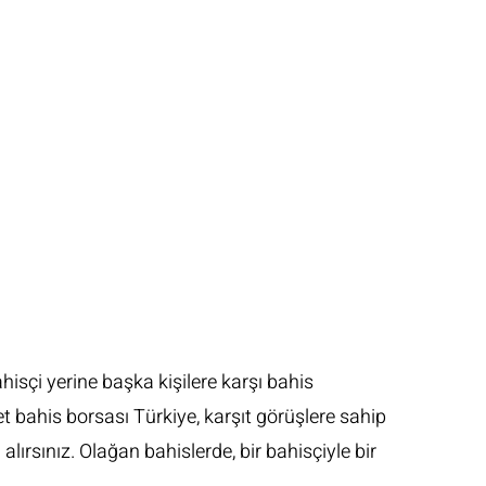
isçi yerine başka kişilere karşı bahis
 bahis borsası Türkiye, karşıt görüşlere sahip
alırsınız. Olağan bahislerde, bir bahisçiyle bir