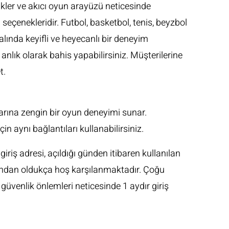
ikler ve akıcı oyun arayüzü neticesinde
 seçenekleridir. Futbol, basketbol, tenis, beyzbol
alında keyifli ve heyecanlı bir deneyim
anlık olarak bahis yapabilirsiniz. Müşterilerine
t
.
ılarına zengin bir oyun deneyimi sunar.
 aynı bağlantıları kullanabilirsiniz.
iriş adresi, açıldığı günden itibaren kullanılan
fından oldukça hoş karşılanmaktadır. Çoğu
 güvenlik önlemleri neticesinde 1 aydır giriş