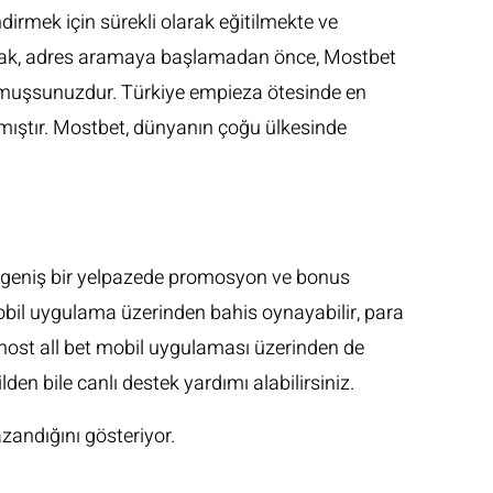
irmek için sürekli olarak eğitilmekte ve
Ancak, adres aramaya başlamadan önce, Mostbet
duymuşsunuzdur. Türkiye empieza ötesinde en
nmıştır. Mostbet, dünyanın çoğu ülkesinde
ne geniş bir yelpazede promosyon ve bonus
obil uygulama üzerinden bahis oynayabilir, para
Almost all bet mobil uygulaması üzerinden de
en bile canlı destek yardımı alabilirsiniz.
zandığını gösteriyor.