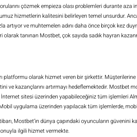
orularını çözmek empieza olası problemleri durante aza ind
ğumuz hizmetlerin kalitesini belirleyen temel unsurdur. 
i hızla artıyor ve muhtemelen adını daha önce birçok kez 
biri olarak tanınan Mostbet, çok sayıda sadık hayran kaza
.
 platformu olarak hizmet veren bir şirkettir. Müşterileri
tini ve kazançlarını artırmayı hedeflemektedir. Mostbet m
z. İnternet sitesi üzerinden yapabileceğiniz tüm işlemleri 
. Mobil uygulama üzerinden yapılacak tüm işlemlerde, mobild
ibarı, Mostbet’in dünya çapındaki oyuncuların güvenini ka
onuyla ilgili hizmet vermekte.