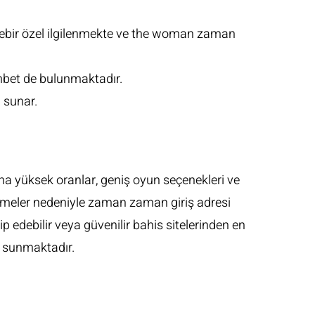
birebir özel ilgilenmekte ve the woman zaman
hbet de bulunmaktadır.
 sunar.
ına yüksek oranlar, geniş oyun seçenekleri ve
lemeler nedeniyle zaman zaman giriş adresi
 edebilir veya güvenilir bahis sitelerinden en
i sunmaktadır.