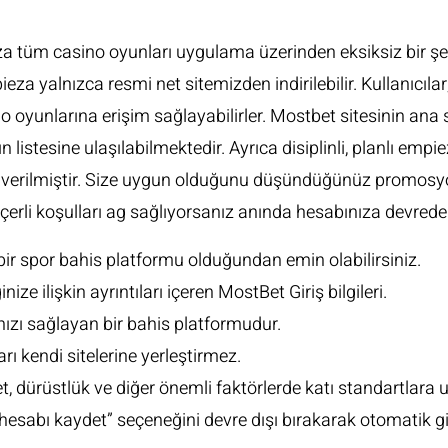
riş Yapılır?
a tüm casino oyunları uygulama üzerinden eksiksiz bir şeki
 yalnızca resmi net sitemizden indirilebilir. Kullanıcılar,
no oyunlarına erişim sağlayabilirler. Mostbet sitesinin a
n listesine ulaşılabilmektedir. Ayrıca disiplinli, planlı em
d verilmiştir. Size uygun olduğunu düşündüğünüz promosyo
çerli koşulları ag sağlıyorsanız anında hesabınıza devrede
bir spor bahis platformu olduğundan emin olabilirsiniz.
ze ilişkin ayrıntıları içeren MostBet Giriş bilgileri.
ızı sağlayan bir bahis platformudur.
ı kendi sitelerine yerleştirmez.
t, dürüstlük ve diğer önemli faktörlerde katı standartlara 
esabı kaydet” seçeneğini devre dışı bırakarak otomatik giri