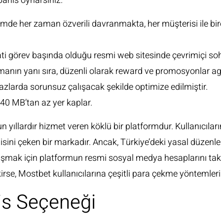
ahis oynarsınız.
tişimde her zaman özverili davranmakta, her müşterisi ile 
ti görev başında olduğu resmi web sitesinde çevrimiçi so
manın yanı sıra, düzenli olarak reward ve promosyonlar ag
larda sorunsuz çalışacak şekilde optimize edilmiştir.
 40 MB’tan az yer kaplar.
 yıllardır hizmet veren köklü bir platformdur. Kullanıcılar
isini çeken bir markadır. Ancak, Türkiye’deki yasal düzen
aşmak için platformun resmi sosyal medya hesaplarını takip
kirse, Mostbet kullanıcılarına çeşitli para çekme yöntemler
is Seçeneği