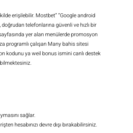
lde erişilebilir. Mostbet” “Google android
 doğrudan telefonlarına güvenli ve hızlı bir
na sayfasında yer alan menülerde promosyon
pieza programlı çalışan Many bahis sitesi
n kodunu ya weil bonus ismini canlı destek
bilmektesiniz.
uymasını sağlar.
şten hesabınızı devre dışı bırakabilirsiniz.