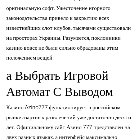
оригинальную софт. Ужесточение игорного
законодательства привело к закрытию всех
известнейших слот-клубов, тысячами существовали
на просторах Украины. Разумеется, поклонники
казино вовсе не были сильно обрадованы этим
положением вещей.
а Выбрать Игровой
Автомат С Выводом
Казино Azino777 функционирует в российском
рынке азартных развлечений уже достаточно десяти
лет. Официальному сайт Азино 777 представлен на
двух разных языках, а интерфейс максимально