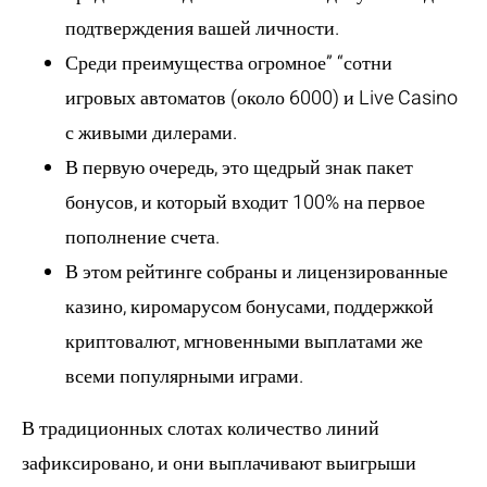
подтверждения вашей личности.
Среди преимущества огромное” “сотни
игровых автоматов (около 6000) и Live Casino
с живыми дилерами.
В первую очередь, это щедрый знак пакет
бонусов, и который входит 100% на первое
пополнение счета.
В этом рейтинге собраны и лицензированные
казино, киромарусом бонусами, поддержкой
криптовалют, мгновенными выплатами же
всеми популярными играми.
В традиционных слотах количество линий
зафиксировано, и они выплачивают выигрыши