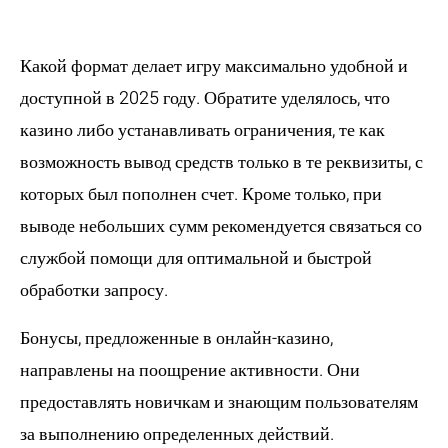
Рубли
Какой формат делает игру максимально удобной и
доступной в 2025 году. Обратите уделялось, что
казино либо устанавливать ограничения, те как
возможность вывод средств только в те реквизиты, с
которых был пополнен счет. Кроме только, при
выводе небольших сумм рекомендуется связаться со
службой помощи для оптимальной и быстрой
обработки запросу.
Бонусы, предложенные в онлайн-казино,
направлены на поощрение активности. Они
предоставлять новичкам и знающим пользователям
за выполнению определенных действий.