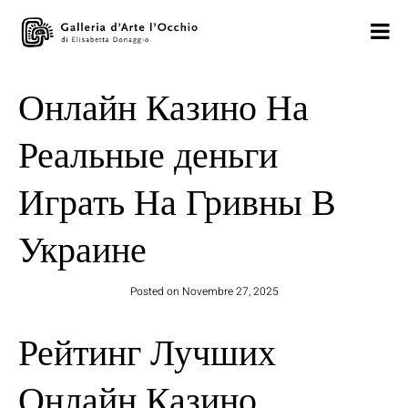
Онлайн Казино На
Реальные деньги
Играть На Гривны В
Украине
Posted on
Novembre 27, 2025
Рейтинг Лучших
Онлайн Казино