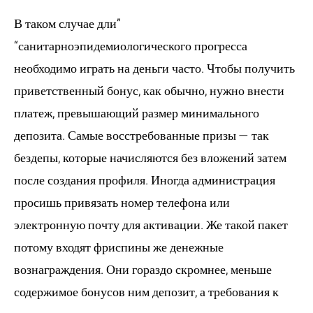
В таком случае дли”
“санитарноэпидемиологического прогресса
необходимо играть на деньги часто. Чтобы получить
приветственный бонус, как обычно, нужно внести
платеж, превышающий размер минимального
депозита. Самые восстребованные призы — так
бездепы, которые начисляются без вложений затем
после создания профиля. Иногда администрация
просишь привязать номер телефона или
электронную почту для активации. Же такой пакет
потому входят фриспины же денежные
вознаграждения. Они гораздо скромнее, меньше
содержимое бонусов ним депозит, а требования к