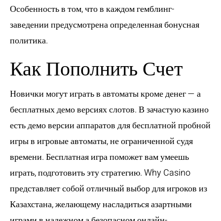
Особенность в том, что в каждом гемблинг-
заведении предусмотрена определенная бонусная
политика.
Как Пополнить Счет
Новички могут играть в автоматы кроме денег — а
бесплатных демо версиях слотов. В зачастую казино
есть демо версии аппаратов для бесплатной пробной
игры в игровые автоматы, не ограниченной судя
времени. Бесплатная игра поможет вам умеешь
играть, подготовить эту стратегию. Why Casino
представляет собой отличный выбор для игроков из
Казахстана, желающему насладиться азартными
играми в надежном а безопасном онлайн-