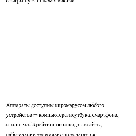
отыгрышу слишком сложные.
Топ 10 Лучших
Онлайн Казино
2025 январе На
Реальные
приличные С
Выводом
Аппараты доступны киромарусом любого
устройства — компьютера, ноутбука, смартфона,
планшета. В рейтинг не попадают сайты,
работающие нелегально, предлагается