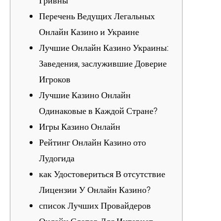
Гривны
Перечень Ведущих Легальных
Онлайн Казино и Украине
Лучшие Онлайн Казино Украины:
Заведения, заслужившие Доверие
Игроков
Лучшие Казино Онлайн
Одинаковые в Каждой Стране?
Игры Казино Онлайн
Рейтинг Онлайн Казино ото
Лудогида
как Удостовериться В отсутствие
Лицензии У Онлайн Казино?
список Лучших Провайдеров