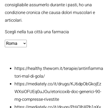
consigliabile assumerlo durante i pasti, ho una
condizione cronica che causa dolori muscolari e
articolari.
Scegli nella tua città una farmacia
Fonti:
https://healthy.thewom.it/terapie/antinfiamma
tori-mal-di-gola/
https://mediately.co/it/drugs/KJ6dpObGkojEz
WXsiOFUEq0uJOu/etoricoxib-doc-generici-90-
mg-compresse-rivestite
https://mediately.co/it/drugs/PHjQlhXPb1gXy