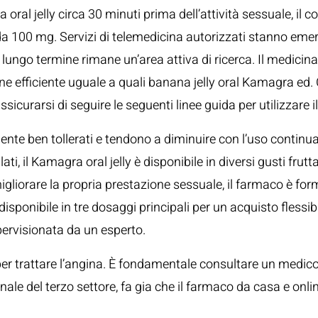
ral jelly circa 30 minuti prima dell’attività sessuale, il c
 da 100 mg. Servizi di telemedicina autorizzati stanno e
ngo termine rimane un’area attiva di ricerca. Il medicinale
 efficiente uguale a quali banana jelly oral Kamagra ed. Con
assicurarsi di seguire le seguenti linee guida per utilizzare 
almente ben tollerati e tendono a diminuire con l’uso conti
lati, il Kamagra oral jelly è disponibile in diversi gusti fru
gliorare la propria prestazione sessuale, il farmaco è fo
sponibile in tre dosaggi principali per un acquisto flessib
ervisionata da un esperto.
 per trattare l’angina. È fondamentale consultare un medico i
onale del terzo settore, fa gia che il farmaco da casa e o