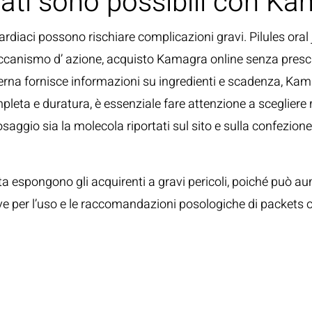
erati sono possibili con K
diaci possono rischiare complicazioni gravi. Pilules oral j
eccanismo d’ azione, acquisto Kamagra online senza prescriz
sterna fornisce informazioni su ingredienti e scadenza, Ka
leta e duratura, è essenziale fare attenzione a scegliere ri
l dosaggio sia la molecola riportati sul sito e sulla conf
a espongono gli acquirenti a gravi pericoli, poiché può aume
ive per l’uso e le raccomandazioni posologiche di packets o