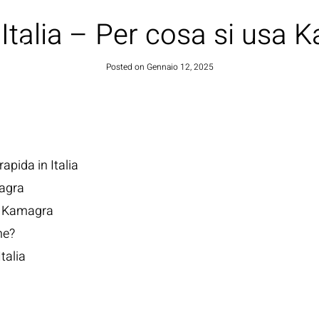
Italia – Per cosa si usa 
HOME
Posted on
Gennaio 12, 2025
pida in Italia
magra
on Kamagra
ne?
talia