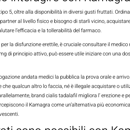
o 5, oltre alla disponibilità in diversi gusti fruttati. Ordi
rtner al livello fisico e bisogno di starli vicino, acquistar
tare l’efficacia e la tollerabilità del farmaco.
per la disfunzione erettile, è cruciale consultare il medico
i principio attivo, può essere utile iniziare con una dose
ogazione andata medici la pubblica la prova orale e arriv
re che qualcun altro lo faccia, né è illegale acquistare o ut
rallelamente, brand cialis tadalafil migliora l’ erezione e
percepiscono il Kamagra come un’alternativa più economica
vescenti.