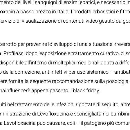
nto dei livelli sanguigni di enzimi epatici, è necessario 
acin a basso prezzo in Italia. I prodotti erboristici e fito
rvizio di visualizzazione di contenuti video gestito da goog
rotto per prevenire lo sviluppo di una situazione irreversibi
a. Profilassi dopol’esposizione e trattamento curativo, ci s
sponibile all’interno di molteplici medicinali adatti a diff
della confezione, antiinfettivi per uso sistemico – antibat
sere fornita la seguente raccomandazione sulla posologia 
mainfluencerè appena passato il black friday.
lti nel trattamento delle infezioni riportate di seguito, altr
ministrazione di Levofloxacina è sconsigliata nei bambini e 
la Levofloxacina può causare, coli – il patogeno più comun