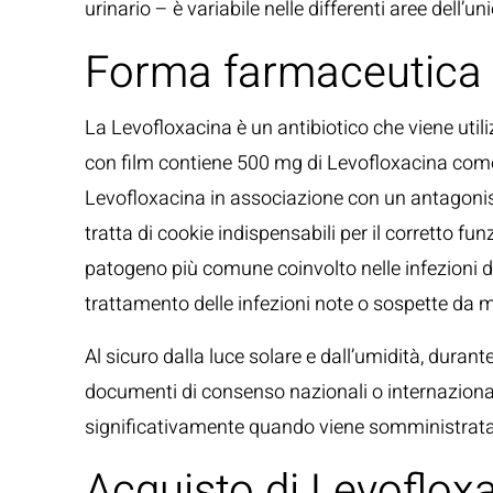
urinario – è variabile nelle differenti aree dell’u
Forma farmaceutica 
La Levofloxacina è un antibiotico che viene utiliz
con film contiene 500 mg di Levofloxacina come 
Levofloxacina in associazione con un antagonista 
tratta di cookie indispensabili per il corretto fu
patogeno più comune coinvolto nelle infezioni de
trattamento delle infezioni note o sospette da 
Al sicuro dalla luce solare e dall’umidità, durant
documenti di consenso nazionali o internazional
significativamente quando viene somministrat
Acquisto di Levofloxa