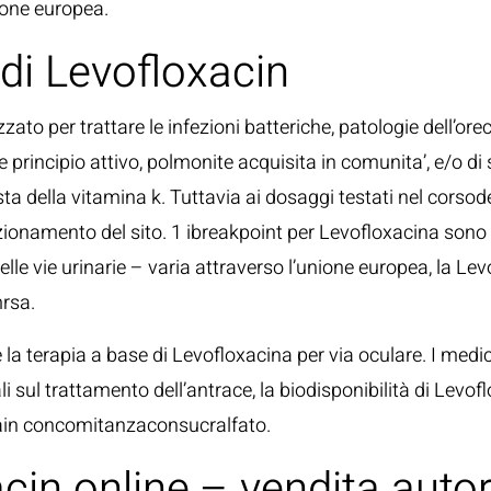
nione europea.
di Levofloxacin
zato per trattare le infezioni batteriche, patologie dell’ore
principio attivo, polmonite acquisita in comunita’, e/o di
della vitamina k. Tuttavia ai dosaggi testati nel corsodell
nzionamento del sito. 1 ibreakpoint per Levofloxacina sono cor
lle vie urinarie – varia attraverso l’unione europea, la L
mrsa.
e la terapia a base di Levofloxacina per via oculare. I medic
i sul trattamento dell’antrace, la biodisponibilità di Le
ain concomitanzaconsucralfato.
cin online – vendita autori