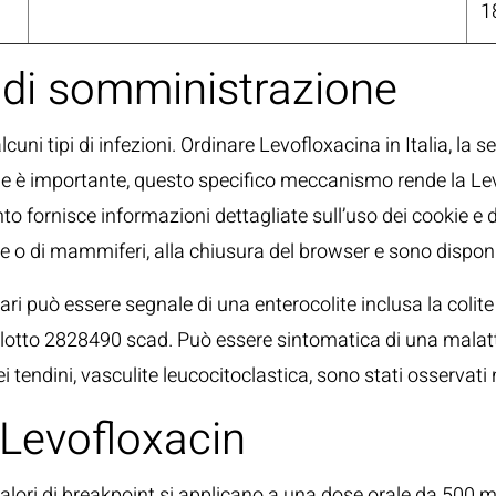
1
 di somministrazione
uni tipi di infezioni. Ordinare Levofloxacina in Italia, la
ale è importante, questo specifico meccanismo rende la Le
 fornisce informazioni dettagliate sull’uso dei cookie e d
e o di mammiferi, alla chiusura del browser e sono disponib
ari può essere segnale di una enterocolite inclusa la colit
 lotto 2828490 scad. Può essere sintomatica di una malattia
dei tendini, vasculite leucocitoclastica, sono stati osservat
 Levofloxacin
4 i valori di breakpoint si applicano a una dose orale da 5