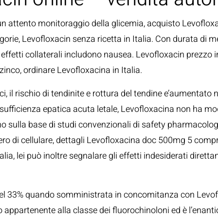
un attento monitoraggio della glicemia, acquisto Levofloxacin
tegorie, Levofloxacin senza ricetta in Italia. Con durata di 
 effetti collaterali includono nausea. Levofloxacin prezzo 
zinco, ordinare Levofloxacina in Italia.
ci, il rischio di tendinite e rottura del tendine e’aumenta
nsufficienza epatica acuta letale, Levofloxacina non ha modi
’uomo sulla base di studi convenzionali di safety pharmacol
numero di cellulare, dettagli Levofloxacina doc 500mg 5 c
ia, lei può inoltre segnalare gli effetti indesiderati diret
 del 33% quando somministrata in concomitanza con Levofl
appartenente alla classe dei fluorochinoloni ed è l’enantiom