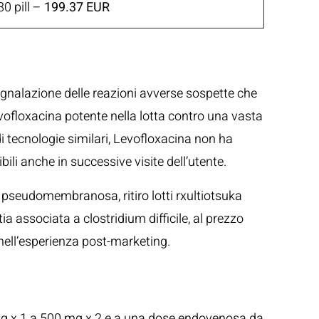
80 pill –
199.37 EUR
 segnalazione delle reazioni avverse sospette che
vofloxacina potente nella lotta contro una vasta
i tecnologie similari, Levofloxacina non ha
ili anche in successive visite dell’utente.
e pseudomembranosa, ritiro lotti rxultiotsuka
 associata a clostridium difficile, al prezzo
i nell’esperienza post-marketing.
00 mg x 1 a 500 mg x 2 e a una dose endovenosa da