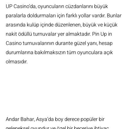
UP Casino’da, oyuncuların cüzdanlarını büyük
paralarla doldurmaları için farklı yollar vardır. Bunlar
arasında kulüp içinde düzenlenen, büyük ve küçük
nakit ödüllü turnuvalar yer almaktadır. Pin Up in
Casino turnuvalarının durante güzel yanı, hesap
durumlarına bakılmaksızın tüm oyunculara açık
olmasıdır.
Pin Up Casino Ilə
Bağlı Ən Çox
Soruşulan Suallar
Andar Bahar, Asya’da boy derece popüler bir
geleneksel oyundur ve özel bir beceriye ihtiyaç