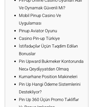
Pin-up Online Casino Oyunları Adil
Ve Oynamak Güvenli Mi?
Mobil Pinup Casino Ve
Uygulaması
Pinup Aviator Oyunu
Casino Pin-up Türkiye
İstifadəçilər Üçün Təqdim Edilən
Bonuslar
Pin Upward Bukmeker Kontorunda
Necə Qeydi̇yyatdan Olmaq
Kumarhane Position Makineleri
Pin Up Hangi Ödeme Sistemlerini
Destekliyor?
Pin Up 360 Üçün Promo Təkliflər