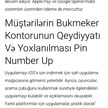
devam ediyor. Apple Pay ve Google Spend mobil
sistemleri üzerinden ödeme de mevcuttur.
Müştərilərin Bukmeker
Kontorunun Qeydiyyatı
Və Yoxlanılması Pin
Number Up
Uygulamayı iOS’a için indirmek için sah uygulama
mağazasına gitmeniz yeterlidir. Ayrıca, oyuncular,
arama çubuğunu kullanmak suretiyle ilgilendikleri
uygulamayı bulabilir ve açıklamasını okuyabilir.
Farklı platformlar için uygulamalar, pratik olarak”