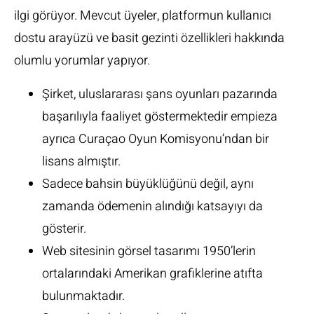
ilgi görüyor. Mevcut üyeler, platformun kullanıcı
dostu arayüzü ve basit gezinti özellikleri hakkında
olumlu yorumlar yapıyor.
Şirket, uluslararası şans oyunları pazarında
başarılıyla faaliyet göstermektedir empieza
ayrıca Curaçao Oyun Komisyonu’ndan bir
lisans almıştır.
Sadece bahsin büyüklüğünü değil, aynı
zamanda ödemenin alındığı katsayıyı da
gösterir.
Web sitesinin görsel tasarımı 1950’lerin
ortalarındaki Amerikan grafiklerine atıfta
bulunmaktadır.