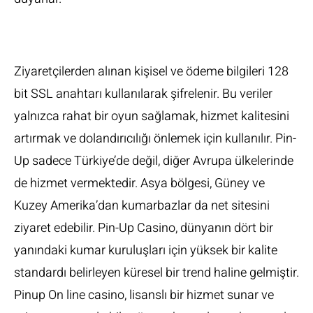
Bonus Pullar
Ziyaretçilerden alınan kişisel ve ödeme bilgileri 128
bit SSL anahtarı kullanılarak şifrelenir. Bu veriler
yalnızca rahat bir oyun sağlamak, hizmet kalitesini
artırmak ve dolandırıcılığı önlemek için kullanılır. Pin-
Up sadece Türkiye’de değil, diğer Avrupa ülkelerinde
de hizmet vermektedir. Asya bölgesi, Güney ve
Kuzey Amerika’dan kumarbazlar da net sitesini
ziyaret edebilir. Pin-Up Casino, dünyanın dört bir
yanındaki kumar kuruluşları için yüksek bir kalite
standardı belirleyen küresel bir trend haline gelmiştir.
Pinup On line casino, lisanslı bir hizmet sunar ve