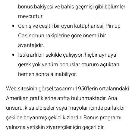
bonus bakiyesi ve bahis geçmişi gibi bölümler
mevcuttur.
Geniş ve çeşitli bir oyun kütüphanesi, Pin-up
Casino’nun rakiplerine göre önemli bir
avantajıdır.
İstikrarlı bir şekilde çalışıyor, hiçbir aynaya
gerek yok ve tüm bonuslar oturum açtıktan
hemen sonra alınabiliyor.
Web sitesinin görsel tasarımı 1950’lerin ortalarındaki
Amerikan grafiklerine atıfta bulunmaktadır. Ana
unsuru, kısa elbiseler veya mayolar içinde parlak bir
şekilde boyanmış çekici kızlardır. Bonus programı
yalnızca yetişkin ziyaretçiler için geçerlidir.