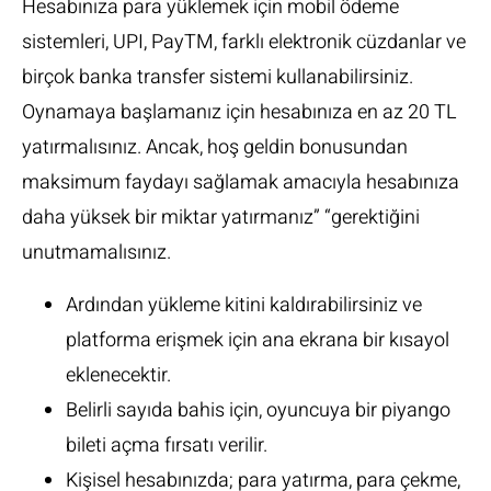
Hesabınıza para yüklemek için mobil ödeme
sistemleri, UPI, PayTM, farklı elektronik cüzdanlar ve
birçok banka transfer sistemi kullanabilirsiniz.
Oynamaya başlamanız için hesabınıza en az 20 TL
yatırmalısınız. Ancak, hoş geldin bonusundan
maksimum faydayı sağlamak amacıyla hesabınıza
daha yüksek bir miktar yatırmanız” “gerektiğini
unutmamalısınız.
Ardından yükleme kitini kaldırabilirsiniz ve
platforma erişmek için ana ekrana bir kısayol
eklenecektir.
Belirli sayıda bahis için, oyuncuya bir piyango
bileti açma fırsatı verilir.
Kişisel hesabınızda; para yatırma, para çekme,