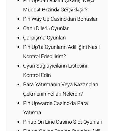
Pin Up-dan Vəsait Çıxarışı Neçə
Müddət Ərzində Gerçəkləşir?
Pin Way Up Casino’dan Bonuslar
Canlı Dilerlə Oyunlar
Çarpışma Oyunları
Pin Up’ta Oyunların Adilliğini Nasıl
Kontrol Edebilirim?
Oyun Sağlayıcıların Listesini
Kontrol Edin
Para Yatırmanın Veya Kazançları
Çekmenin Yolları Nelerdir?
Pin Upwards Casino’da Para
Yatırma
Pinup On Line Casino Slot Oyunları