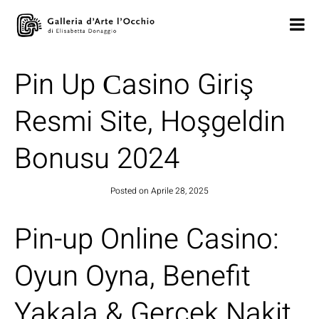
Pin Up Сasino Giriş
Resmi Site, Hoşgeldin
Bonusu 2024
Posted on
Aprile 28, 2025
Pin-up Online Casino:
Oyun Oyna, Benefit
Yakala & Gerçek Nakit