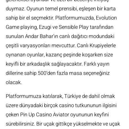
duymaz. Oyunun temel prensibi, eşleşen bir karta
sahip bir el seçmektir. Platformumuzda, Evolution
Game playing, Ezugi ve Sensible Play tarafından
sunulan Andar Bahar’ın canlı dağıtıcı modundaki
çeşitli varyasyonları mevcuttur. Canlı Krupiyelerle
oynanan oyunlar, kazanç peşinde koşarken size
keyifli bir arkadaşlık sağlayacaktır. Farklı yayın
dillerine sahip 500’den fazla masa seçeneğiniz
olacak.
Platformumuza katılarak, Türkiye de dahil olmak
üzere dünyadaki birçok casino tutkununun ilgisini
çeken Pin Up Casino Aviator oyununun keyfini
sürebilirsiniz. Bir uçak gittikçe yükselmekte ve uçak