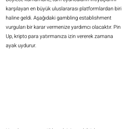
karşılayan en büyük uluslararası platformlardan biri
haline geldi. Aşağıdaki gambling establishment
vurguları bir karar vermenize yardımcı olacaktır. Pin
Up, kripto para yatırmanıza izin vererek zamana
ayak uydurur.
Pin-up On Line
Casino Online’dan
Nakit Çekmek İçin
Nelere İhtiyaç
Var?