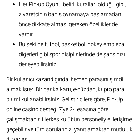
Her Pin-up Oyunu belirli kuralları olduğu gibi,
ziyaretçinin bahis oynamaya başlamadan
önce dikkate alması gereken özellikler de
vardır.
Bu şekilde futbol, basketbol, hokey empieza
diğerleri gibi spor disiplinlerinde de şansınızı
deneyebilirsiniz.
Bir kullanıcı kazandığında, hemen parasını şimdi
almak ister. Bir banka kartı, e-cüzdan, kripto para
birimi kullanabilirsiniz. Geliştiricilere göre, Pin-Up
online casino desteği 7’ye 24 esasına göre
çalışmaktadır. Herkes kulübün personeliyle iletişime
geçebilir ve tüm sorularınızı yanıtlamaktan mutluluk
duyarlar.