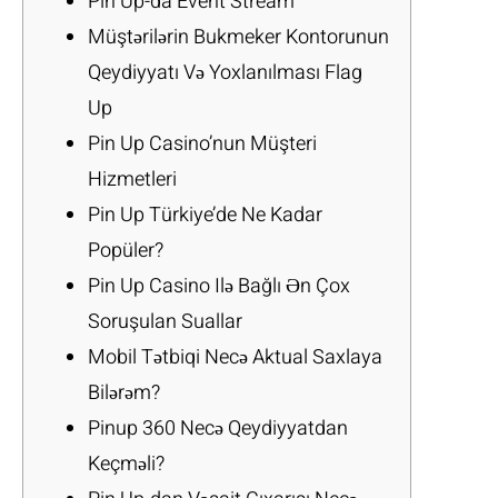
Pin Up-da Event Stream
Müştərilərin Bukmeker Kontorunun
Qeydiyyatı Və Yoxlanılması Flag
Up
Pin Up Casino’nun Müşteri
Hizmetleri
Pin Up Türkiye’de Ne Kadar
Popüler?
Pin Up Casino Ilə Bağlı Ən Çox
Soruşulan Suallar
Mobil Tətbiqi Necə Aktual Saxlaya
Bilərəm?
Pinup 360 Necə Qeydiyyatdan
Keçməli?