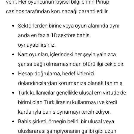
verir. Her oyuncunun kişisel bilgilerinin Pinup
casinos tarafından korunacağı garanti edilir.
Sektörlerden birine veya oyun alanında aynı
anda en fazla 18 sektöre bahis
oynayabilirsiniz.
Kart oyunları, içlerindeki her şeyin yalnızca
şansa bağlı olmamasından ötürü ilgi çekicidir.
Hesap doğrulama, hedef kitlenizi
dolandırıcılardan korumanıza olanak tanımış.
Türk kullanıcılar genellikle ulusal em virtude de
birimi olan Türk lirasını kullanmayı ve kredi
kartlarıyla bahis oynamayı tercih ediyor.
Bahis şirketi, örneğin belirli bir ulusal veya
uluslararası şampiyonanın galibi gibi uzun