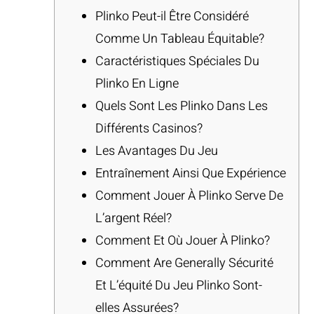
Plinko Peut-il Être Considéré
Comme Un Tableau Équitable?
Caractéristiques Spéciales Du
Plinko En Ligne
Quels Sont Les Plinko Dans Les
Différents Casinos?
Les Avantages Du Jeu
Entraînement Ainsi Que Expérience
Comment Jouer À Plinko Serve De
L’argent Réel?
Comment Et Où Jouer À Plinko?
Comment Are Generally Sécurité
Et L’équité Du Jeu Plinko Sont-
elles Assurées?