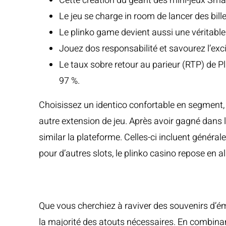
Cette création du géant des mini-jeux Smar
Le jeu se charge in room de lancer des bil
Le plinko game devient aussi une véritable a
Jouez dos responsabilité et savourez l’exc
Le taux sobre retour au parieur (RTP) de P
97 %.
Choisissez un identico confortable en segment, 
autre extension de jeu. Après avoir gagné dans 
similar la plateforme. Celles-ci incluent génér
pour d’autres slots, le plinko casino repose en a
Glinko Casino G
Que vous cherchiez à raviver des souvenirs d’émi
la majorité des atouts nécessaires. En combinant