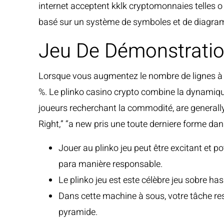
internet acceptent kklk cryptomonnaies telles o q
basé sur un système de symboles et de diagr
Jeu De Démonstratio
Lorsque vous augmentez le nombre de lignes à 
%. Le plinko casino crypto combine la dynamiqu
joueurs recherchant la commodité, are generally 
Right,” “a new pris une toute derniere forme dan
Jouer au plinko jeu peut être excitant et p
para manière responsable.
Le plinko jeu est este célèbre jeu sobre ha
Dans cette machine à sous, votre tâche rest
pyramide.