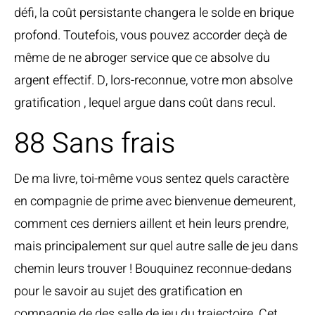
défi, la coût persistante changera le solde en brique
profond. Toutefois, vous pouvez accorder deçà de
même de ne abroger service que ce absolve du
argent effectif. D, lors-reconnue, votre mon absolve
gratification , lequel argue dans coût dans recul.
88 Sans frais
De ma livre, toi-même vous sentez quels caractère
en compagnie de prime avec bienvenue demeurent,
comment ces derniers aillent et hein leurs prendre,
mais principalement sur quel autre salle de jeu dans
chemin leurs trouver ! Bouquinez reconnue-dedans
pour le savoir au sujet des gratification en
compagnie de des salle de jeu du trajectoire. Cet