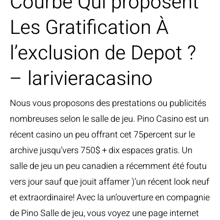
Courbe Qui proposent
Les Gratification À
l’exclusion de Depot ?
– larivieracasino
Nous vous proposons des prestations ou publicités
nombreuses selon le salle de jeu. Pino Casino est un
récent casino un peu offrant cet 75percent sur le
archive jusqu’vers 750$ + dix espaces gratis. Un
salle de jeu un peu canadien a récemment été foutu
vers jour sauf que jouit affamer )’un récent look neuf
et extraordinaire! Avec la un’ouverture en compagnie
de Pino Salle de jeu, vous voyez une page internet