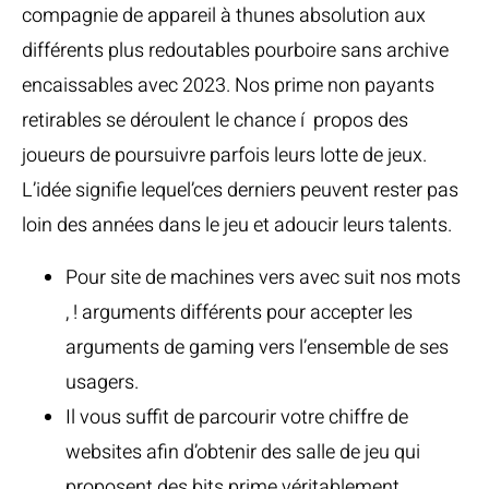
compagnie de appareil à thunes absolution aux
différents plus redoutables pourboire sans archive
encaissables avec 2023.
Nos prime non payants
retirables se déroulent le chance í propos des
joueurs de poursuivre parfois leurs lotte de jeux.
L’idée signifie lequel’ces derniers peuvent rester pas
loin des années dans le jeu et adoucir leurs talents.
Pour site de machines vers avec suit nos mots
, ! arguments différents pour accepter les
arguments de gaming vers l’ensemble de ses
usagers.
Il vous suffit de parcourir votre chiffre de
websites afin d’obtenir des salle de jeu qui
proposent des bits prime véritablement