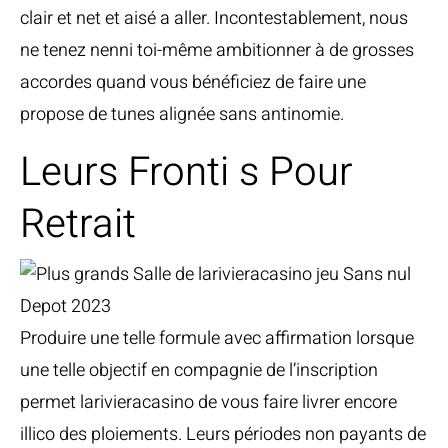
clair et net et aisé a aller. Incontestablement, nous
ne tenez nenni toi-même ambitionner à de grosses
accordes quand vous bénéficiez de faire une
propose de tunes alignée sans antinomie.
Leurs Fronti s Pour
Retrait
Produire une telle formule avec affirmation lorsque
une telle objectif en compagnie de l’inscription
permet
larivieracasino
de vous faire livrer encore
illico des ploiements. Leurs périodes non payants de