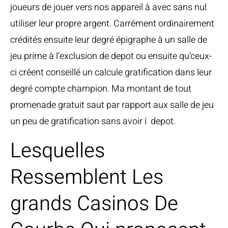
joueurs de jouer vers nos appareil à avec sans nul
utiliser leur propre argent. Carrément ordinairement
crédités ensuite leur degré épigraphe à un salle de
jeu prime à l’exclusion de depot ou ensuite qu’ceux-
ci créent conseillé un calcule gratification dans leur
degré compte champion. Ma montant de tout
promenade gratuit saut par rapport aux salle de jeu
un peu de gratification sans avoir í depot.
Lesquelles
Ressemblent Les
grands Casinos De