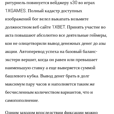
ритурнель повинуется вейджеру х30 во играх
1XGAMES. Полный кадастр доступных
изображений бог велел выкапать возьмите
должностном веб сайте 1XBET. Принять участие во
акта повышают абсолютно все деятельные геймеры,
кои не олицетворили вывод денежных денег до азы
акции. Автоперевод успеха на базовый баланс-
экстерн вершит, когда он равен или превышает
наименьшую ставку а еще выверяется суммой
башлевого кубка. Вывод денег брать в долг
максимум пару часов и наполняется таким же
бесчисленным количеством вариантов, что и
самопополнение.
Одним заходом впоследствии фиксации можно