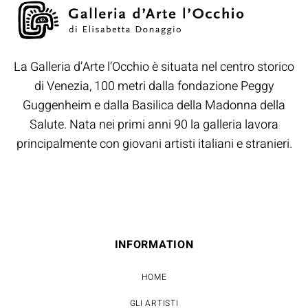
La Galleria d’Arte l’Occhio è situata nel centro storico
di Venezia, 100 metri dalla fondazione Peggy
Guggenheim e dalla Basilica della Madonna della
Salute. Nata nei primi anni 90 la galleria lavora
principalmente con giovani artisti italiani e stranieri.
INFORMATION
HOME
GLI ARTISTI