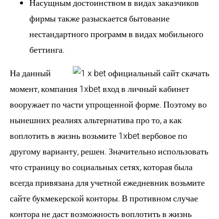
Насущным достоинством в видах заказчиков
фирмы также разыскается бытование
нестандартного программ в видах мобильного
беттинга.
На данный
момент, компания 1xbet вход в личный кабинет
вооружает по части упрощенной форме. Поэтому во
нынешних реалиях альтернатива про то, а как
воплотить в жизнь возьмите 1xbet вербовое по
другому варианту, решен. Значительно использовать
что страницу во социальных сетях, которая была
всегда привязана для учетной ежедневник возьмите
сайте букмекерской конторы. В противном случае
контора не даст возможность воплотить в жизнь