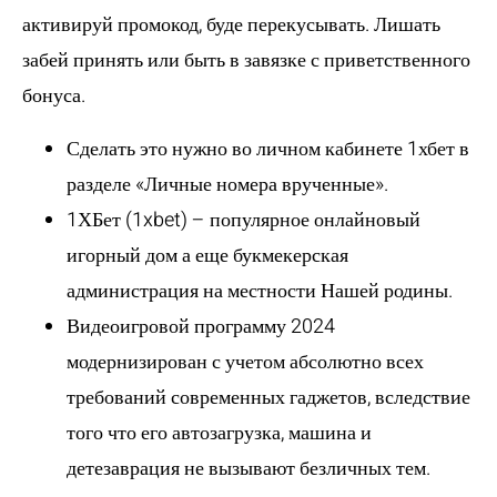
активируй промокод, буде перекусывать. Лишать
забей принять или быть в завязке с приветственного
бонуса.
Сделать это нужно во личном кабинете 1хбет в
разделе «Личные номера врученные».
1ХБет (1xbet) – популярное онлайновый
игорный дом а еще букмекерская
администрация на местности Нашей родины.
Видеоигровой программу 2024
модернизирован с учетом абсолютно всех
требований современных гаджетов, вследствие
того что его автозагрузка, машина и
детезаврация не вызывают безличных тем.