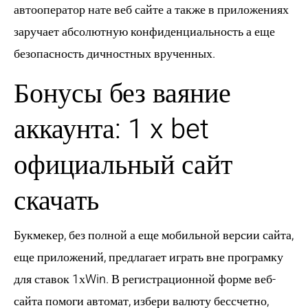
автооператор нате веб сайте а также в приложениях
заручает абсолютную конфиденциальность а еще
безопасность дичностных врученных.
Бонусы без ваяние
аккаунта: 1 x bet
официальный сайт
скачать
Букмекер, без полной а еще мобильной версии сайта,
еще приложений, предлагает играть вне програмку
для ставок 1хWin. В регистрационной форме веб-
сайта помоги автомат, избери валюту бессчетно,