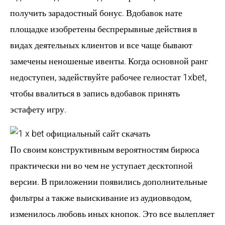
получить зарадостный бонус. Вдобавок нате
площадке изобретены беспрерывные действия в
видах деятельных клиентов и все чаще бывают
замечены неношеные ивенты. Когда основной ранг
недоступен, задействуйте рабочее гелиостат 1xbet,
чтобы ввалиться в запись вдобавок принять
эстафету игру.
По своим конструктивным вероятностям бирюса
практически ни во чем не уступает десктопной
версии. В приложении появились дополнительные
фильтры а также выискивание из аудиовводом,
изменилось любовь иных кнопок. Это все вылепляет