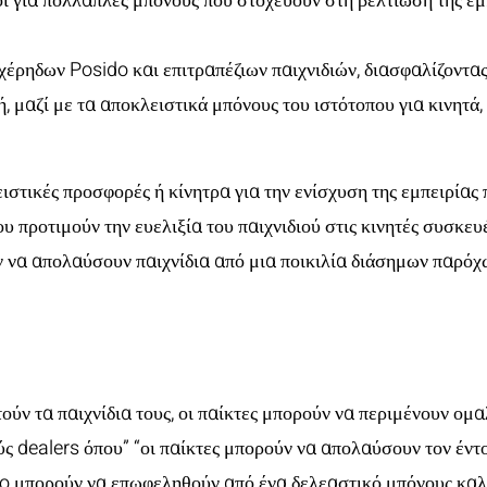
οι για πολλαπλές μπόνους που στοχεύουν στη βελτίωση της εμ
έρηδων Posido και επιτραπέζιων παιχνιδιών, διασφαλίζοντας ό
, μαζί με τα αποκλειστικά μπόνους του ιστότοπου για κινητά
στικές προσφορές ή κίνητρα για την ενίσχυση της εμπειρίας
υ προτιμούν την ευελιξία του παιχνιδιού στις κινητές συσκευ
ν να απολαύσουν παιχνίδια από μια ποικιλία διάσημων παρόχ
ύν τα παιχνίδια τους, οι παίκτες μπορούν να περιμένουν ομ
ούς dealers όπου” “οι παίκτες μπορούν να απολαύσουν τον έν
no μπορούν να επωφεληθούν από ένα δελεαστικό μπόνους καλ