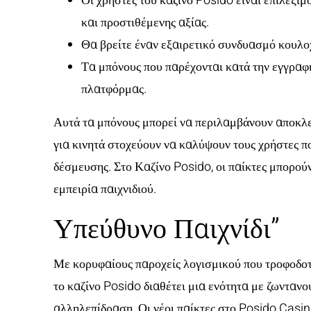
Οι χρήστες του καζίνο Posido είναι επιλέξιμ
και προστιθέμενης αξίας.
Θα βρείτε έναν εξαιρετικό συνδυασμό κουλοχ
Τα μπόνους που παρέχονται κατά την εγγραφή
πλατφόρμας.
Αυτά τα μπόνους μπορεί να περιλαμβάνουν αποκλει
για κινητά στοχεύουν να καλύψουν τους χρήστες πο
δέσμευσης. Στο Καζίνο Posido, οι παίκτες μπορού
εμπειρία παιχνιδιού.
Υπεύθυνο Παιχνίδι”
Με κορυφαίους παροχείς λογισμικού που τροφοδοτο
το καζίνο Posido διαθέτει μια ενότητα με ζωνταν
αλληλεπίδραση. Οι νέοι παίκτες στο Posido Casi