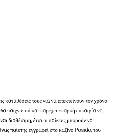
ς καταθέσεις τους για να επεκτείνουν τον χρόνο
δα παιχνιδιού και παρέχει επαρκή ευκαιρία να
ναι διαθέσιμη, έτσι οι παίκτες μπορούν να
ας παίκτης εγγραφεί στο καζίνο Posido, του