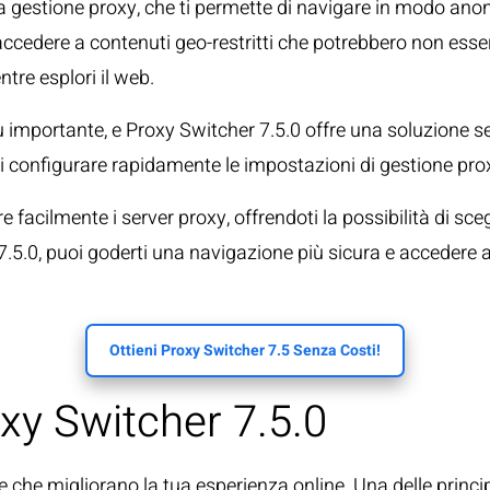
la gestione proxy, che ti permette di navigare in modo ano
ccedere a contenuti geo-restritti che potrebbero non essere
tre esplori il web.
mportante, e Proxy Switcher 7.5.0 offre una soluzione se
puoi configurare rapidamente le impostazioni di gestione pr
facilmente i server proxy, offrendoti la possibilità di sceg
.5.0, puoi goderti una navigazione più sicura e accedere a
Ottieni Proxy Switcher 7.5 Senza Costi!
oxy Switcher 7.5.0
e che migliorano la tua esperienza online. Una delle princip