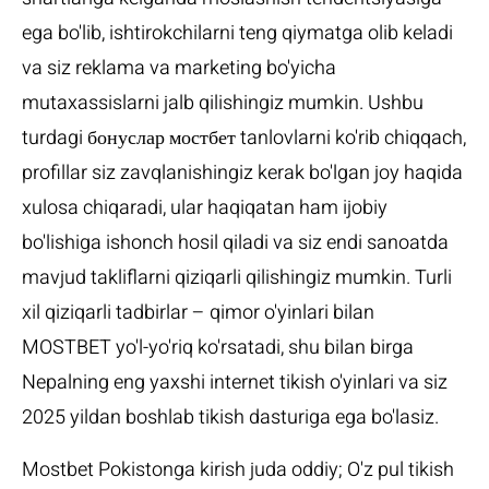
ega bo'lib, ishtirokchilarni teng qiymatga olib keladi
va siz reklama va marketing bo'yicha
mutaxassislarni jalb qilishingiz mumkin. Ushbu
turdagi
бонуслар мостбет
tanlovlarni ko'rib chiqqach,
profillar siz zavqlanishingiz kerak bo'lgan joy haqida
xulosa chiqaradi, ular haqiqatan ham ijobiy
bo'lishiga ishonch hosil qiladi va siz endi sanoatda
mavjud takliflarni qiziqarli qilishingiz mumkin. Turli
xil qiziqarli tadbirlar – qimor o'yinlari bilan
MOSTBET yo'l-yo'riq ko'rsatadi, shu bilan birga
Nepalning eng yaxshi internet tikish o'yinlari va siz
2025 yildan boshlab tikish dasturiga ega bo'lasiz.
Mostbet Pokistonga kirish juda oddiy; O'z pul tikish