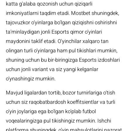
katta g'alaba qozonish uchun qiziqarli
imkoniyatlarni taqdim etadi. Mostbet shuningdek,
tajovuzkor o'yinlarga bo'lgan qiziqishni oshirishni
ta'minlaydigan jonli Esports qimor o'yinlari
maydonini taklif etadi. O'yinchilar xalqaro tan
olingan turli o'yinlarga ham pul tikishlari mumkin,
shuning uchun bu bir-biringizga Esports izdoshlari
uchun jonli variant va siz yangi kelganlar
o'ynashingiz mumkin.
Mavjud ligalardan tortib, bozor turnirlariga o'tish
uchun siz raqobatbardosh koeffitsientlar va turli
o'yin joylariga ega bo'lgan ko'plab futbol
voqealaringizga pul tikishingiz mumkin. Ishchi
platforma shuningdek, o'yin mahsulotlarini nazorat