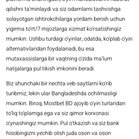
qilishni ta'minlaydi va siz odamlarni tashvishga
solayotgan ishtirokchilarga yordam berish uchun
yigirma to'rt/7 mijozlarga xizmat ko'rsatishingiz
mumkin. Ushbu turdagi o'yinlar, odatda, ko'plab o'yin
alternativlaridan foydalanadi, bu esa
mutaxassislarga bir vaqtning o'zida ma'lum
natijalarga pul tikish imkonini beradi.
Biz shunchaki bir nechta veb-saytlarni ko'rib
turibmiz, lekin ular Bangladeshda ochilmasligi
mumkin. Biroq, Mostbet BD ajoyib o'yin turlaridan
to'liq to'plamga ega va siz qimor korxonasi
o'ynashingiz mumkin. Pul o'tkazish va siz bank
hisobingizni yechib olish juda oson va oson