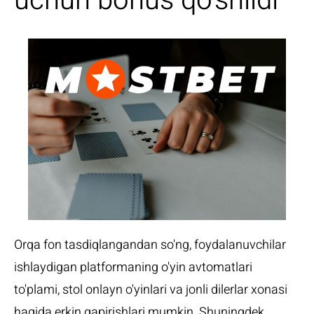
uchun bonus qo'shildi
Orqa fon tasdiqlangandan so'ng, foydalanuvchilar
ishlaydigan platformaning o'yin avtomatlari
to'plami, stol onlayn o'yinlari va jonli dilerlar xonasi
haqida erkin gapirishlari mumkin. Shuningdek,