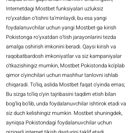
Internetdagi Mostbet funksiyalari uzluksiz
ro‘yxatdan o‘tishni ta’minlaydi, bu esa yangi
foydalanuvchilar uchun yangi Mostbet-ga kirish
Pokistonga ro‘yxatdan o‘tish jarayonlarini tezda
amalga oshirish imkonini beradi. Qaysi kirish va
raqobatbardosh imkoniyatlar va siz kampaniyalar
o'tkazishingiz mumkin, Mostbet Pokistonda ko'plab
qimor o'yinchilari uchun mashhur tanlovni ishlab
chiqaradi. To'liq, aslida Mostbet faqat o'yinda emas;
Bu sizga to'liq o'yin tajribasini taqdim etish bilan
bog'liq bo'lib, unda foydalanuvchilar ishtirok etadi va
siz duch kelishingiz mumkin. Mostbet shuningdek,
ayniqsa Pokistondagi foydalanuvchilar uchun
qiziqarli internet tikish dasturini taklif etadi.