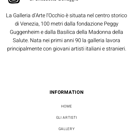
La Galleria d’Arte l’Occhio è situata nel centro storico
di Venezia, 100 metri dalla fondazione Peggy
Guggenheim e dalla Basilica della Madonna della
Salute. Nata nei primi anni 90 la galleria lavora
principalmente con giovani artisti italiani e stranieri.
INFORMATION
HOME
GLI ARTISTI
GALLERY