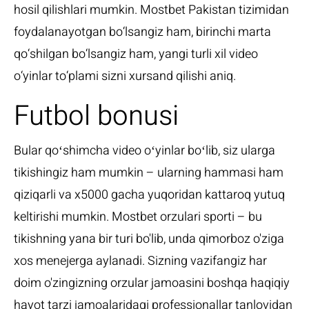
hosil qilishlari mumkin. Mostbet Pakistan tizimidan
foydalanayotgan bo‘lsangiz ham, birinchi marta
qo‘shilgan bo‘lsangiz ham, yangi turli xil video
o‘yinlar to‘plami sizni xursand qilishi aniq.
Futbol bonusi
Bular qoʻshimcha video oʻyinlar boʻlib, siz ularga
tikishingiz ham mumkin – ularning hammasi ham
qiziqarli va x5000 gacha yuqoridan kattaroq yutuq
keltirishi mumkin. Mostbet orzulari sporti – bu
tikishning yana bir turi bo'lib, unda qimorboz o'ziga
xos menejerga aylanadi. Sizning vazifangiz har
doim o'zingizning orzular jamoasini boshqa haqiqiy
hayot tarzi jamoalaridagi professionallar tanlovidan