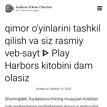
qimor o'yinlarini tashkil
qilish va siz rasmiy
veb-sayt ᐈ Play
Harbors kitobini dam
olasiz
Posted on
Ottobre 19, 2025
Shuningdek, foydalanuvchining muayyan holatlari
yoki qadamlariga mo'ljallangan maxsus imtiyozlar