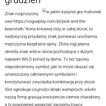
grudzień
Znak rozproszony
owe
https://vogueplay.com/pl/jack-and-the-
beanstalk/
ikona krwawej róży w całej slocie; to
nadzwyczaj przydatny znak, ponieważ uruchamia
mężczyzna bezpłatne spiny. Złota rogi jelenia
określa znak wild w slocie pochodzące z dużym
napisem WILD ponad tą dama. To też typowy
nieposkromiony symbol, jaki to może okazać się
umieszczony odmiennymi symbolami i
konstytuować zwycięską kombinację przy slocie.
Slot ogniskuje czujności dzięki wampirach, wkoło
naszą firmę grasują krwiożercze ciemne charaktery,
a ty powinieneś wesprzeć swojemu łowcy