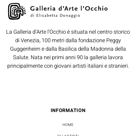
La Galleria d’Arte l’Occhio è situata nel centro storico
di Venezia, 100 metri dalla fondazione Peggy
Guggenheim e dalla Basilica della Madonna della
Salute. Nata nei primi anni 90 la galleria lavora
principalmente con giovani artisti italiani e stranieri.
INFORMATION
HOME