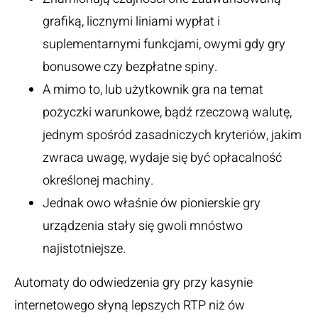
grafiką, licznymi liniami wypłat i
suplementarnymi funkcjami, owymi gdy gry
bonusowe czy bezpłatne spiny.
A mimo to, lub użytkownik gra na temat
pożyczki warunkowe, bądź rzeczową walutę,
jednym spośród zasadniczych kryteriów, jakim
zwraca uwagę, wydaje się być opłacalność
określonej machiny.
Jednak owo właśnie ów pionierskie gry
urządzenia stały się gwoli mnóstwo
najistotniejsze.
Automaty do odwiedzenia gry przy kasynie
internetowego słyną lepszych RTP niż ów