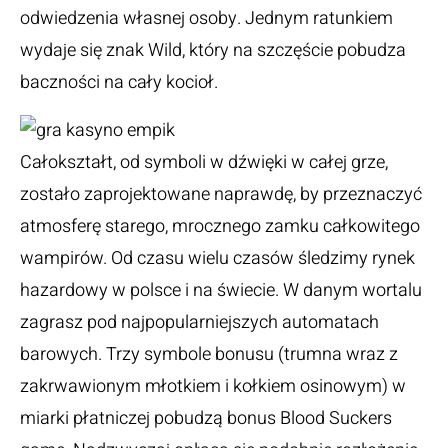
odwiedzenia własnej osoby. Jednym ratunkiem
wydaje się znak Wild, który na szczęście pobudza
baczności na cały kocioł.
Całokształt, od symboli w dźwięki w całej grze,
zostało zaprojektowane naprawdę, by przeznaczyć
atmosferę starego, mrocznego zamku całkowitego
wampirów. Od czasu wielu czasów śledzimy rynek
hazardowy w polsce i na świecie. W danym wortalu
zagrasz pod najpopularniejszych automatach
barowych. Trzy symbole bonusu (trumna wraz z
zakrwawionym młotkiem i kołkiem osinowym) w
miarki płatniczej pobudzą bonus Blood Suckers