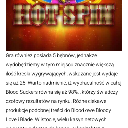
Gra również posiada 5 bębnów, jednakże
wydobędziemy w tym miejscu znacznie większą
ilość kreski wygrywających, wskazane jest wydaje
się aż 25. Warto nadmienić, iż wypłacalność w całej
Blood Suckers równa się aż 98%, , którzy świadczy
czołowy rezultatów na rynku. Różne ciekawe
produkcje podobnej treści do Blood owe Bloody
Love i Blade. W istocie, wielu kasyn netowych