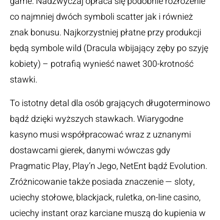
game. Nadzwyczaj opłaca się podobnie rozłożenie
co najmniej dwóch symboli scatter jak i również
znak bonusu. Najkorzystniej płatne przy produkcji
będą symbole wild (Dracula wbijający zęby po szyję
kobiety) – potrafią wynieść nawet 300-krotność
stawki.
To istotny detal dla osób grających długoterminowo
bądź dzięki wyższych stawkach. Wiarygodne
kasyno musi współpracować wraz z uznanymi
dostawcami gierek, danymi wówczas gdy
Pragmatic Play, Play’n Jego, NetEnt bądź Evolution.
Zróżnicowanie także posiada znaczenie — sloty,
uciechy stołowe, blackjack, ruletka, on-line casino,
uciechy instant oraz karciane muszą do kupienia w