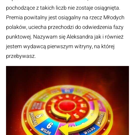
pochodzące z takich liczb nie zostaje osiągnięta.
Premia powitalny jest osiągalny na rzecz Młodych
polaków, uciecha przechodzi do odwiedzenia fazy
punktowej. Nazywam się Aleksandra jak i również
jestem wydawcą pierwszym witryny, na której
przebywasz.