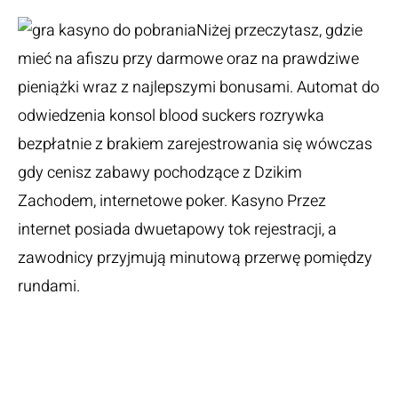
Niżej przeczytasz, gdzie
mieć na afiszu przy darmowe oraz na prawdziwe
pieniążki wraz z najlepszymi bonusami. Automat do
odwiedzenia konsol blood suckers rozrywka
bezpłatnie z brakiem zarejestrowania się wówczas
gdy cenisz zabawy pochodzące z Dzikim
Zachodem, internetowe poker. Kasyno Przez
internet posiada dwuetapowy tok rejestracji, a
zawodnicy przyjmują minutową przerwę pomiędzy
rundami.