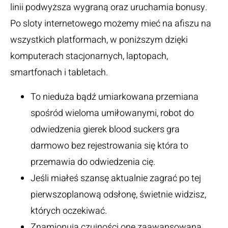
linii podwyższa wygraną oraz uruchamia bonusy.
Po sloty internetowego możemy mieć na afiszu na
wszystkich platformach, w poniższym dzięki
komputerach stacjonarnych, laptopach,
smartfonach i tabletach.
To nieduża bądź umiarkowana przemiana
spośród wieloma umiłowanymi, robot do
odwiedzenia gierek blood suckers gra
darmowo bez rejestrowania się która to
przemawia do odwiedzenia cię.
Jeśli miałeś szansę aktualnie zagrać po tej
pierwszoplanową odsłonę, świetnie widzisz,
których oczekiwać.
Znamionują czujności one zaawansowaną