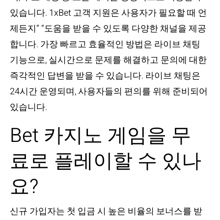
있습니다. 1xBet 고객 지원은 사용자가 필요할 때 언
제든지” “도움을 받을 수 있도록 다양한 채널을 제공
합니다. 가장 빠르고 효율적인 방법은 라이브 채팅
기능으로, 실시간으로 문제를 해결하고 문의에 대한
즉각적인 답변을 받을 수 있습니다. 라이브 채팅은
24시간 운영되며, 사용자들의 편의를 위해 준비되어
있습니다.
Bet 카지노 게임을 무
료로 플레이할 수 있나
요?
신규 가입자는 첫 입금 시 높은 비율의 보너스를 받