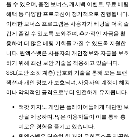
을 수 있으며, 충전 보너스, 캐시백 이벤트, 무료 베팅
혜택 등 다양한 프로모션이 정기적으로 진행됩니다.
이러한 보너스 프로그램은 사용자가 베팅을 더욱 즐
겁게 즐길 수 있도록 도와주며, 추가적인 자금을 활
용하여 더 많은 베팅 기회를 가질 수 있도록 지원합
니다. 원엑스벳은 사용자의 개인정보와 자금을 보호
하기 위해 최신 보안 기술을 적용하고 있습니다.
SSL(보안 소켓 계층) 암호화 기술을 통해 모든 트랜
잭션과 개인 정보가 보호되며, 사용자의 계정이 해킹
이나 악의적인 공격으로부터 안전하게 유지됩니다.
잭팟 카지노 게임은 플레이어들에게 대단한 보
상을 제공하며, 많은 이용자들이 이를 통해 흥
미로운 경험을 즐기고 있습니다.
원엑스벳은 단순히 한 개의 우회주소를 제공하