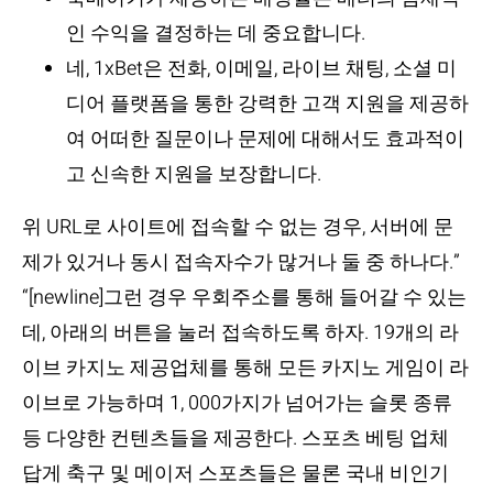
인 수익을 결정하는 데 중요합니다.
네, 1xBet은 전화, 이메일, 라이브 채팅, 소셜 미
디어 플랫폼을 통한 강력한 고객 지원을 제공하
여 어떠한 질문이나 문제에 대해서도 효과적이
고 신속한 지원을 보장합니다.
위 URL로 사이트에 접속할 수 없는 경우, 서버에 문
제가 있거나 동시 접속자수가 많거나 둘 중 하나다.”
“[newline]그런 경우 우회주소를 통해 들어갈 수 있는
데, 아래의 버튼을 눌러 접속하도록 하자. 19개의 라
이브 카지노 제공업체를 통해 모든 카지노 게임이 라
이브로 가능하며 1, 000가지가 넘어가는 슬롯 종류
등 다양한 컨텐츠들을 제공한다. 스포츠 베팅 업체
답게 축구 및 메이저 스포츠들은 물론 국내 비인기