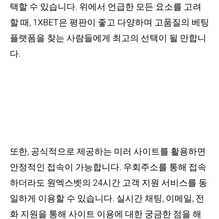
택할 수 있습니다. 위에서 언급한 모든 요소를 ​​고려
할 때, 1XBET은 평판이 좋고 다양하며 고품질의 베팅
플랫폼을 찾는 사람들에게 최고의 선택이 될 만합니
다.
국제적으로 인정받
은 라이선스 및 인
증
또한, 공식적으로 제공하는 미러 사이트를 활용하면
안정적인 접속이 가능합니다. 우회주소를 통해 접속
하더라도 원엑스벳의 24시간 고객 지원 서비스를 동
일하게 이용할 수 있습니다. 실시간 채팅, 이메일, 전
화 지원을 통해 사이트 이용에 대한 궁금한 점을 해