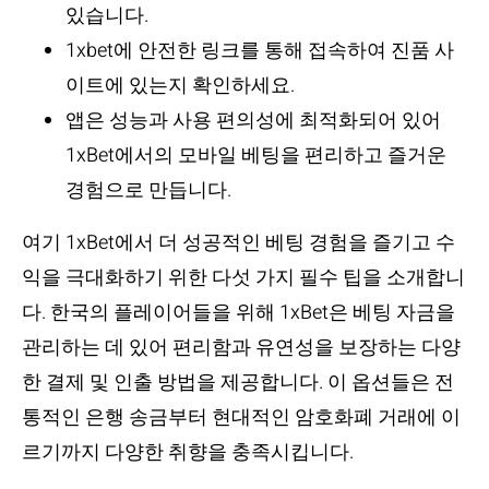
있습니다.
1xbet에 안전한 링크를 통해 접속하여 진품 사
이트에 있는지 확인하세요.
앱은 성능과 사용 편의성에 최적화되어 있어
1xBet에서의 모바일 베팅을 편리하고 즐거운
경험으로 만듭니다.
여기 1xBet에서 더 성공적인 베팅 경험을 즐기고 수
익을 극대화하기 위한 다섯 가지 필수 팁을 소개합니
다. 한국의 플레이어들을 위해 1xBet은 베팅 자금을
관리하는 데 있어 편리함과 유연성을 보장하는 다양
한 결제 및 인출 방법을 제공합니다. 이 옵션들은 전
통적인 은행 송금부터 현대적인 암호화폐 거래에 이
르기까지 다양한 취향을 충족시킵니다.