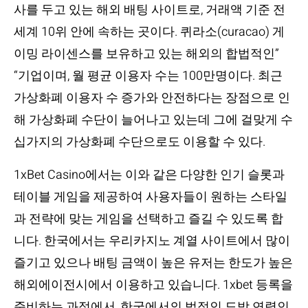
사를 두고 있는 해외 배팅 사이트로, 거래액 기준 전
세계 10위 안에 속하는 곳이다. 퀴라소(curacao) 게
이밍 라이센스를 보유하고 있는 해외의 합법적인”
“기업이며, 월 평균 이용자 수는 100만명이다. 최근
가상화폐 이용자 수 증가와 안전하다는 장점으로 인
해 가상화폐 수단이 늘어나고 있는데 그에 걸맞게 수
십가지의 가상화폐 수단으로도 이용할 수 있다.
1xBet Casino에서는 이와 같은 다양한 인기 슬롯과
테이블 게임을 제공하여 사용자들이 원하는 스타일
과 전략에 맞는 게임을 선택하고 즐길 수 있도록 합
니다. 한국에서는 우리카지노 계열 사이트에서 많이
즐기고 있으나 배팅 금액이 높은 유저는 한도가 높은
해외에이전시에서 이용하고 있습니다. 1xbet 등록을
준비하는 과정에서, 한국에서의 법적인 도박 연령인