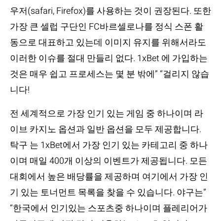
우저(safari, Firefox)를 사용하는 것이 권장된다. 또한
가장 큰 셀럽 구단인 FC바르셀로나를 정식 스폰 활
동으로 대표하고 있는데 이미지 유지를 위해서라도
이러한 이슈를 절대 만들리 없다. 1xBet 에 가입하는
것은 매우 쉽고 프로세스는 몇 분 밖에” “걸리지 않습
니다!
전 세계적으로 가장 인기 있는 게임 중 하나이며 라
이브 카지노 옵션과 일반 옵션을 모두 제공합니다.
탁구 는 1xBet에서 가장 인기 있는 카테고리 중 하나
이며 매일 400개 이상의 이벤트가 제공됩니다. 모든
대회에서 높은 배당률을 제공하며 여기에서 가장 인
기 있는 토너먼트 목록을 찾을 수 있습니다. 야구는”
“한국에서 인기있는 스포츠중 하나이며 플레리어가