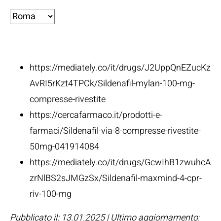
Fonti:
https://mediately.co/it/drugs/J2UppQnEZucKz
AvRI5rKzt4TPCk/Sildenafil-mylan-100-mg-
compresse-rivestite
https://cercafarmaco.it/prodotti-e-
farmaci/Sildenafil-via-8-compresse-rivestite-
50mg-041914084
https://mediately.co/it/drugs/GcwIhB1zwuhcA
zrNlBS2sJMGzSx/Sildenafil-maxmind-4-cpr-
riv-100-mg
Pubblicato il: 13.01.2025 | Ultimo aggiornamento: