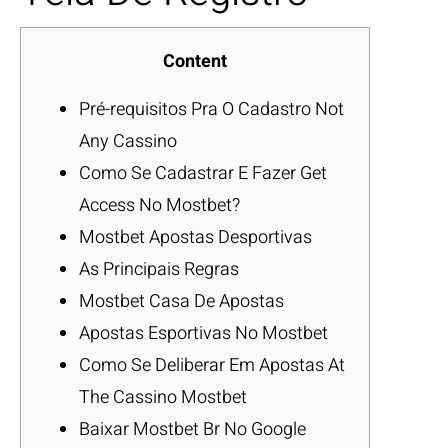
Content
Pré-requisitos Pra O Cadastro Not
Any Cassino
Como Se Cadastrar E Fazer Get
Access No Mostbet?
Mostbet Apostas Desportivas
As Principais Regras
Mostbet Casa De Apostas
Apostas Esportivas No Mostbet
Como Se Deliberar Em Apostas At
The Cassino Mostbet
Baixar Mostbet Br No Google