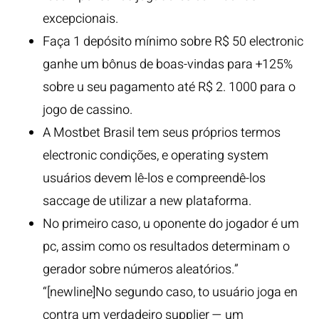
excepcionais.
Faça 1 depósito mínimo sobre R$ 50 electronic
ganhe um bônus de boas-vindas para +125%
sobre u seu pagamento até R$ 2. 1000 para o
jogo de cassino.
A Mostbet Brasil tem seus próprios termos
electronic condições, e operating system
usuários devem lê-los e compreendê-los
saccage de utilizar a new plataforma.
No primeiro caso, u oponente do jogador é um
pc, assim como os resultados determinam o
gerador sobre números aleatórios.”
“[newline]No segundo caso, to usuário joga en
contra um verdadeiro supplier — um