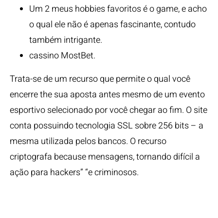
Um 2 meus hobbies favoritos é o game, e acho
o qual ele não é apenas fascinante, contudo
também intrigante.
cassino MostBet.
Trata-se de um recurso que permite o qual você
encerre the sua aposta antes mesmo de um evento
esportivo selecionado por você chegar ao fim. O site
conta possuindo tecnologia SSL sobre 256 bits – a
mesma utilizada pelos bancos. O recurso
criptografa because mensagens, tornando difícil a
ação para hackers” “e criminosos.
App Zero Android