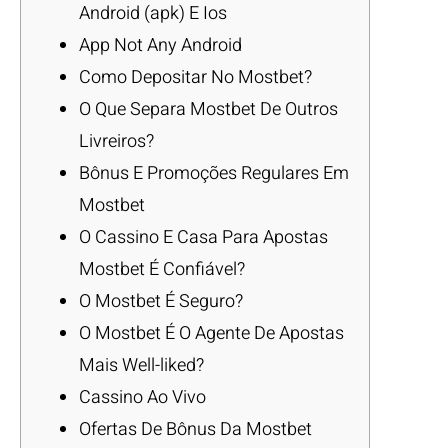
Android (apk) E Ios
App Not Any Android
Como Depositar No Mostbet?
O Que Separa Mostbet De Outros
Livreiros?
Bônus E Promoções Regulares Em
Mostbet
O Cassino E Casa Para Apostas
Mostbet É Confiável?
O Mostbet É Seguro?
O Mostbet É O Agente De Apostas
Mais Well-liked?
Cassino Ao Vivo
Ofertas De Bônus Da Mostbet