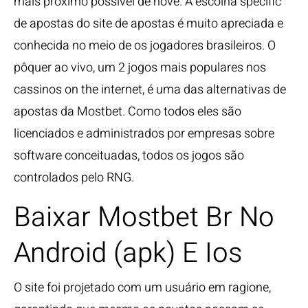
mais próximo possível de nove. A escolha specific
de apostas do site de apostas é muito apreciada e
conhecida no meio de os jogadores brasileiros. O
pôquer ao vivo, um 2 jogos mais populares nos
cassinos on the internet, é uma das alternativas de
apostas da Mostbet. Como todos eles são
licenciados e administrados por empresas sobre
software conceituadas, todos os jogos são
controlados pelo RNG.
Baixar Mostbet Br No
Android (apk) E Ios
O site foi projetado com um usuário em ragione,