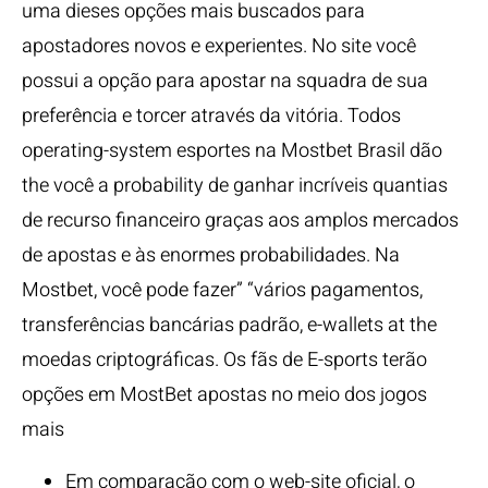
uma dieses opções mais buscados para
apostadores novos e experientes. No site você
possui a opção para apostar na squadra de sua
preferência e torcer através da vitória. Todos
operating-system esportes na Mostbet Brasil dão
the você a probability de ganhar incríveis quantias
de recurso financeiro graças aos amplos mercados
de apostas e às enormes probabilidades. Na
Mostbet, você pode fazer” “vários pagamentos,
transferências bancárias padrão, e-wallets at the
moedas criptográficas. Os fãs de E-sports terão
opções em MostBet apostas no meio dos jogos
mais
Em comparação com o web-site oficial, o