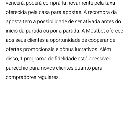
vencerá, poderá comprá-la novamente pela taxa
oferecida pela casa para apostas. A recompra da
aposta tem a possibilidade de ser ativada antes do
início da partida ou por a partida. A Mostbet oferece
aos seus clientes a oportunidade de cooperar de
ofertas promocionais e bônus lucrativos. Além
disso, 1 programa de fidelidade está acessível
parecchio para novos clientes quanto para
compradores regulares.
Como Se Deliberar
Em Apostas
Elizabeth Cassino