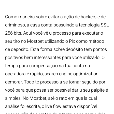
Mostbet
Como maneira sobre evitar a ação de hackers e de
criminoso, a casa conta possuindo a tecnologia SSL
256 bits. Aqui você vê u processo para executar o
seu tiro no Mostbet utilizando o Pix como método
de deposito. Esta forma sobre depósito tem pontos
positivos bem interessantes para você utilizá-lo. O
tempo para compensação na tua conta na
operadora é rápido, search engine optimization
demorar. Todo to processo a se tornar seguido por
você para que possa ser possível dar u seu palpite é
simples. No Mostbet, até o rato em que la cual
análise foi escrita, o live flow estava disponível