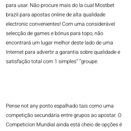
para usar. Não procure mais do la cual Mostbet
brazil para apostas online de alta qualidade
electronic convenientes! Com uma considerável
selecção de games e bónus para topo, não
encontrará um lugar melhor deste lado de uma
Internet para advertir a garantia sobre qualidade e
satisfação total com 1 simples” “groupe.
Mostbet Casa De
Apostas
Pense not any ponto espalhado tais como uma
competição secundária entre grupos ao apostar. O
Competicion Mundial ainda está cheio de opções é