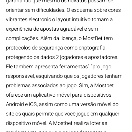
garantindo que mesmo os novatos possam se
orientar sem dificuldades. O esquema sobre cores
vibrantes electronic o layout intuitivo tornam a
experiência de apostas agradável e sem
complicações. Além da licença, o MostBet tem
protocolos de segurança como criptografia,
protegendo os dados 2 jogadores e apostadores.
Ele também apresenta ferramentas” “pro jogo
responsável, esquivando que os jogadores tenham
problemas associados ao jogo. Sim, a Mostbet
oferece um aplicativo móvel para dispositivos
Android e iOS, assim como uma versão móvel do
site os quais permite que você jogue em qualquer
dispositivo móvel. A Mostbet realiza loterias