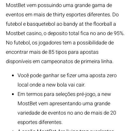
MostBet vem possuindo uma grande gama de
eventos em mais de thirty esportes diferentes. Do
futebol e basquetebol ao bandy at the floorball a
Mostbet casino, o deposito total fica no ano de 95%.
No futebol, os jogadores tem a possibilidade de
encontrar mais de 85 tipos para apostas
disponíveis em campeonatos de primeira linha.
Você pode ganhar se fizer uma aposta zero
local onde a new bola vai cair.
Em termos para seleções pré-jogo, a new
MostBet vem apresentando uma grande
variedade de eventos no ano de mais de 20
esportes diferentes.